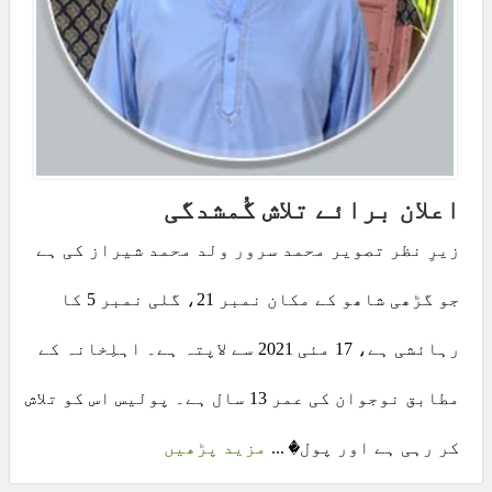
اعلان برائے تلاش گُمشدگی
زیرِ نظر تصویر محمد سرور ولد محمد شیراز کی ہے
جو گڑھی شاھو کے مکان نمبر 21، گلی نمبر 5 کا
رہائشی ہے، 17 مئی 2021 سے لاپتہ ہے۔ اہلِخانہ کے
مطابق نوجوان کی عمر 13 سال ہے۔ پولیس اس کو تلاش
کر رہی ہے اور پول� ...
مزید پڑھیں