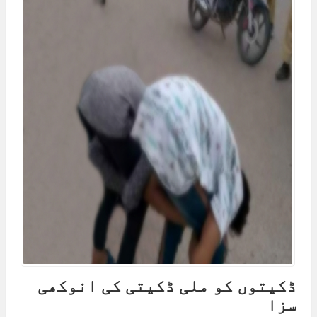
ڈکیتوں کو ملی ڈکیتی کی انوکھی
سزا