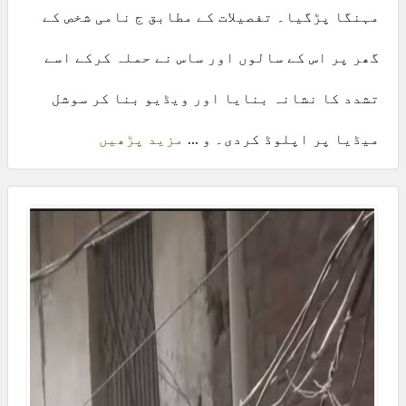
مہنگا پڑگیا۔ تفصیلات کے مطابق ج نامی شخص کے
گھر پر اس کے سالوں اور ساس نے حملہ کرکے اسے
تشدد کا نشانہ بنایا اور ویڈیو بنا کر سوشل
میڈیا پر اپلوڈ کردی۔ و ...
مزید پڑھیں