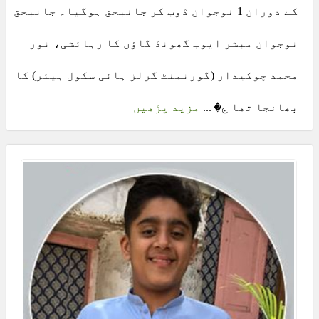
کے دوران 1 نوجوان ڈوب کر جانبحق ہوگیا۔ جانبحق
نوجوان مبشر ایوب گھونڈ گاؤں کا رہائشی، نور
محمد چوکیدار (گورنمنٹ گرلز ہائی سکول ہیئر) کا
بھانجا تھا ج� ...
مزید پڑھیں