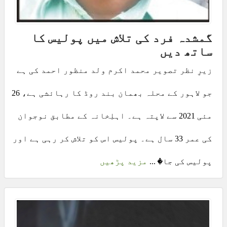
گمشدہ فرد کی تلاش میں پولیس کا
ساتھ دیں
زیرِ نظر تصویر محمد اکرم ولد منظور احمد کی ہے
جو لاہور کے محلہ بھمان بند روڈ کا رہائشی ہے، 26
مئی 2021 سے لاپتہ ہے۔ اہلِخانہ کے مطابق نوجوان
کی عمر 33 سال ہے۔ پولیس اس کو تلاش کر رہی ہے اور
پولیس کی جا� ...
مزید پڑھیں