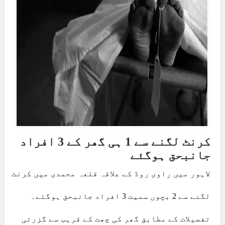
کرنٹ لگنے سے 1 ہی گھر کے 3 افراد
جانبحق ہوگئے
لاہور میں راوی روڈ کے علاقہ قلعہ محمدی میں کرنٹ
لگنے سے 2 بچوں سمیت 3 افراد جانبحق ہوگئے۔
تفصیلات کے مطابق گھر کی چھت کے قریب سے گزرتی