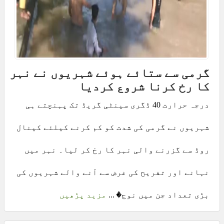
گرمی سے ستائے ہوئے شہریوں نے نہر
کا رخ کرنا شروع کردیا
درجہ حرارت 40 ڈگری سینٹی گریڈ تک پہنچتے ہی
شہریوں نے گرمی کی شدت کو کم کرنے کیلئے کینال
روڈ سے گزرنے والی نہر کا رخ کر لیا۔ نہر میں
نہانے اور تفریح کی غرض سے آنے والے شہریوں کی
بڑی تعداد جن میں نوج� ...
مزید پڑھیں