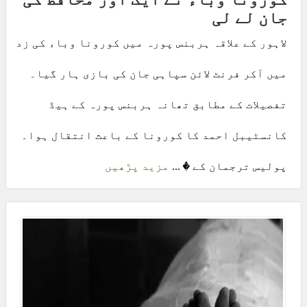
جان لے لی
لاہور کے علاقہ ہربنس پورہ میں کورونا وباء کی زد
میں آکر فرنٹ لائن سپاہی جان کی بازی ہار گیا۔
تفصیلات کے مطابق تھانہ ہربنس پورہ کے ہیڈ
کانسٹیبل احمد کا کورونا کے باعث انتقال ہوا۔
پولیس ترجمان کے � ...
مزید پڑھیں