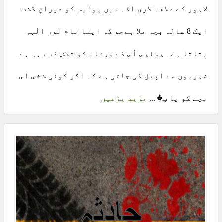
لاہور کے علاقہ لاری اڈہ میں پولیس کو دورانِ گشت
ایک 8 سالہ بچہ ملا ہےجو کہ اپنا نام نور الٰہی
بتاتا ہے۔ پولیس اُس کے ورثاء کو تلاش کر رہی ہے۔
شہریوں سے اپیل کی جاتی ہے کہ اگر کوئی شخص اس
بچے کو یا پ� ...
مزید پڑھیں