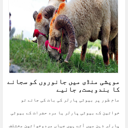
مویشی منڈی میں جانوروں کو سجانے
کا بندوبست، جانیے
عام طور پر بیوٹی پارلر کی بات کی جائے تو
خواتین کے بیوٹی پارلر یا مرد حضرات کے بیوٹی
پارلر ذہن میں آتے ہیں جہاں مردوخواتین مختلف