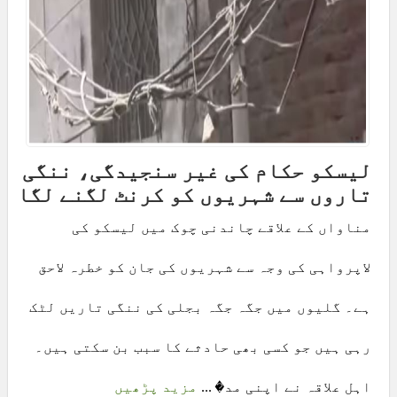
لیسکو حکام کی غیر سنجیدگی، ننگی
تاروں سے شہریوں کو کرنٹ لگنے لگا
مناواں کے علاقے چاندنی چوک میں لیسکو کی
لاپرواہی کی وجہ سے شہریوں کی جان کو خطرہ لاحق
ہے۔ گلیوں میں جگہ جگہ بجلی کی ننگی تاریں لٹک
رہی ہیں جو کسی بھی حادثے کا سبب بن سکتی ہیں۔
اہل علاقہ نے اپنی مد� ...
مزید پڑھیں