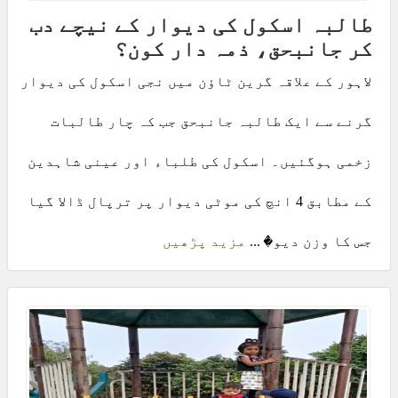
طالبہ اسکول کی دیوار کے نیچے دب
کر جانبحق، ذمہ دار کون؟
لاہور کے علاقہ گرین ٹاؤن میں نجی اسکول کی دیوار
گرنے سے ایک طالبہ جانبحق جب کہ چار طالبات
زخمی ہوگئیں۔ اسکول کی طلباء اور عینی شاہدین
کے مطابق 4 انچ کی موٹی دیوار پر ترپال ڈالا گیا
جس کا وزن دیو� ...
مزید پڑھیں