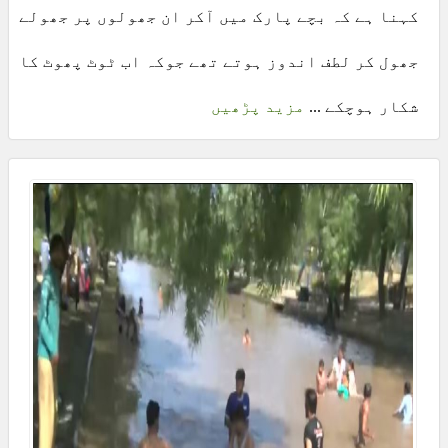
کہنا ہے کہ بچے پارک میں آکر ان جھولوں پر جھولے
جھول کر لطف اندوز ہوتے تھے جوکہ اب ٹوٹ پھوٹ کا
شکار ہوچکے ...
مزید پڑھیں