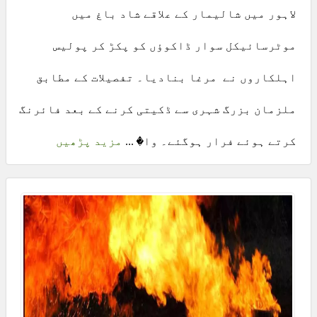
لاہور میں شالیمار کے علاقے شاد باغ میں
موٹرسائیکل سوار ڈاکوؤں کو پکڑ کر پولیس
اہلکاروں نے مرغا بنادیا۔ تفصیلات کے مطابق
ملزمان بزرگ شہری سے ڈکیتی کرنے کے بعد فائرنگ
کرتے ہوئے فرار ہوگئے۔ وا� ...
مزید پڑھیں