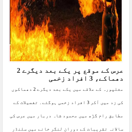
عرس کے موقع پر یکے بعد دیگرے 2
دھماکے، 3 افراد زخمی
مغلپورہ کے علاقے میں یکے بعد دیگرے 2 دھماکوں
کی زد میں آکر 3 افراد زخمی ہوگئے۔ تفصیلات کے
مطابق رام گڑھ میں محمود شاہ دربار میں عرس کی
سالانہ تقریبات کے دوران لنگر خانے میں سلنڈر