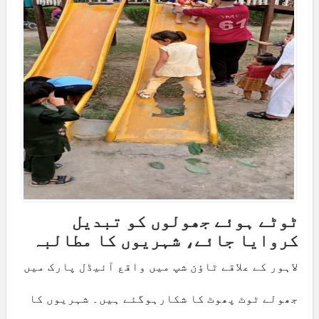
ٹوٹے ہوئے جھولوں کو تبدیل
کروایا جائے، شہریوں کا مطالبہ
لاہور کے علاقے ٹاؤن شپ میں واقع آئیڈل پارک میں
جھولے ٹوٹ پھوٹ کا شکارہوگئے ہیں۔ شہریوں کا