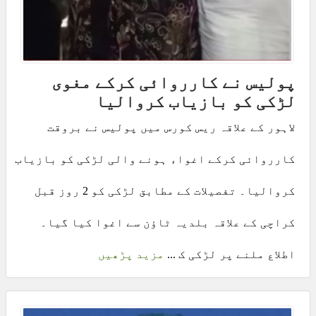
پولیس نے کارروائی کرکے مغوی
لڑکی کو بازیاب کروالیا
لاہور کے علاقہ ریس کورس میں پولیس نے بروقت
کارروائی کرکے اغواء ہونے والی لڑکی کو بازیاب
کروالیا۔ تفصیلات کے مطابق لڑکی کو 2 روز قبل
کراچی کے علاقہ بلدیہ ٹاؤن سے اغوا کیا گیا۔
اطلاع ملنے پر لڑکی ک ...
مزید پڑھیں