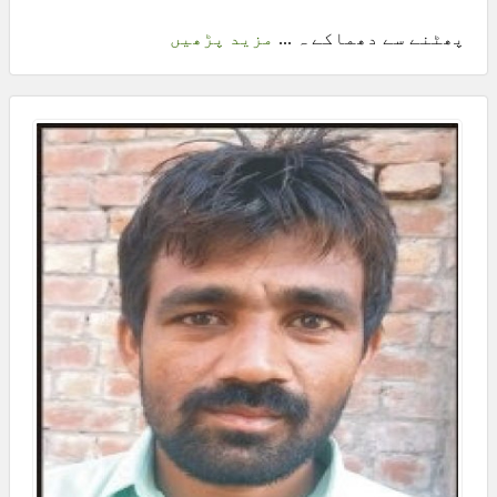
پھٹنے سے دھماکے ہ ...
مزید پڑھیں