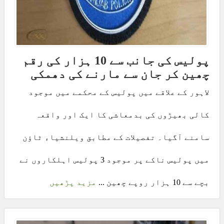
پولیس کی جانب سے 10 ہزار کی رقم
چھین کر جان سے مارنے کی دھمکی
لاہور کے علاقے میں پولیس کے محکمے میں موجود
کالی بھیڑوں کی بدمعاشی کا ایک اور واقعہ
سامنے آگیا۔ تفصیلات کے مطابق ویلنشیاء ٹاؤن
میں پولیس ناکے پر موجود 3 پولیس اہلکاروں نے
بچے سے 10 ہزار روپے چھین ...
مزید پڑھیں