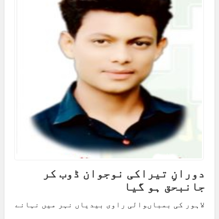
دورانِ تیراکی نوجوان ڈوب کر
جانبحق ہو گیا
لاہور کی بمباںوالی راوی بیدیاں نہر میں نہانے