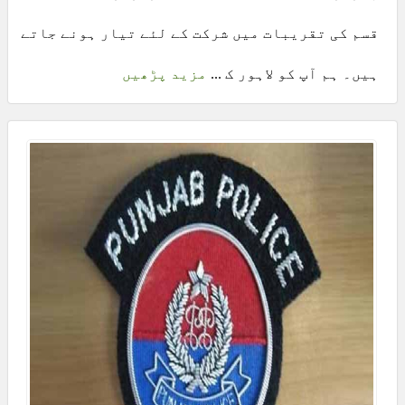
قسم کی تقریبات میں شرکت کے لئے تیار ہونے جاتے
ہیں۔ ہم آپ کو لاہور ک ...
مزید پڑھیں