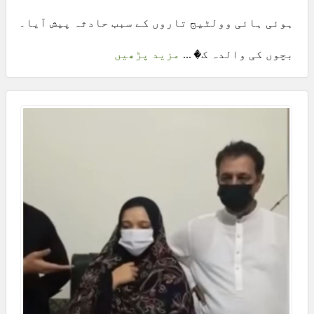
ہوئی ہائی وولٹیج تاروں کے سبب حادثہ پیش آیا۔
بچوں کی والدہ ک� ...
مزید پڑھیں