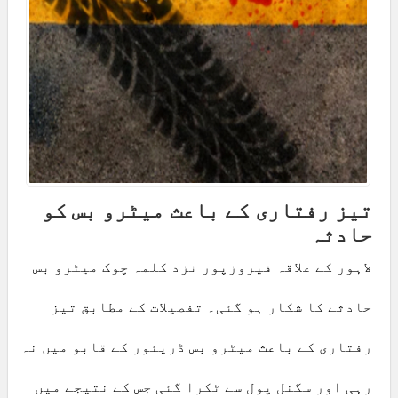
تیز رفتاری کے باعث میٹرو بس کو
حادثہ
لاہور کے علاقہ فیروزپور نزد کلمہ چوک میٹرو بس
حادثے کا شکار ہو گئی۔ تفصیلات کے مطابق تیز
رفتاری کے باعث میٹرو بس ڈریئور کے قابو میں نہ
رہی اور سگنل پول سے ٹکرا گئی جس کے نتیجے میں