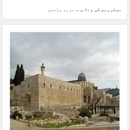
میٹروبس کی ونڈ س ...
مزید پڑھیں