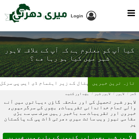
Login
کیا آپ کو معلوم ہے کہ آپ کے علاقہ لاہور
شہر میں کیا ہو رہا ھے ؟
تازہ ترین خبریں
ل کے زیر اہتمام ڈی ایس پی سرکل چونیاں آفس میں بلڈ 
گھر
لاہور
لاہور شہر
بچے اور کنبے
لاہور شہر تحصیل کی اور ملحقہ گاؤں دیہاتوں میں آنے
والی تمام خداندانی تقریبات، بچوں کی سرگرمیوں،
خبروں اور تقریبات سے باخبر رہیں صرف سب سے بڑی
مقامی نیوز ویب سائٹ میری دھرتی ڈاٹ پی کے پاکستان
پر
لاہور شہر بچوں اور کنبوں کے بارے میں خبریں