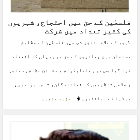
فلسطین کے حق میں احتجاج، شہریوں
کی کثیر تعداد میں شرکت
لاہور کے علاقہ ٹاؤن شپ میں فلسطین کے مظلوم
مسلمان بہن بھائیوں کے حق میں ریلی کا انعقاد
کیا گیا جس میں علماءکرام و مشائخ عظام، سماجی
و فلاحی تنظیموں کے نمائندگان، تاجر برادری،
میڈیا کے نمائندوں � ...
مزید پڑھیں