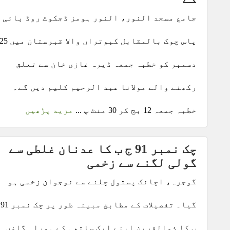
جامع مسجد النور، النور ہومز ڈجکوٹ روڈ بائی
پاس چوک بالمقابل کبوتراں والا قبرستان میں 
دسمبر کو خطبہ جمعہ ڈیرہ غازی خان سے تعلق
رکھنے والے مولانا عبد الرحیم کلیم دیں گے۔
خطبہ جمعہ 12 بج کر 30 منٹ پ ...
مزید پڑھیں
چک نمبر 91 ج ب کا عدنان غلطی سے
گولی لگنے سے زخمی
گوجرہ، اچانک پستول چلنے سے نوجوان زخمی ہو
گیا۔
ب کا ذوالقرین اپنے ایک ساتھی کے ہمراہ گاؤں