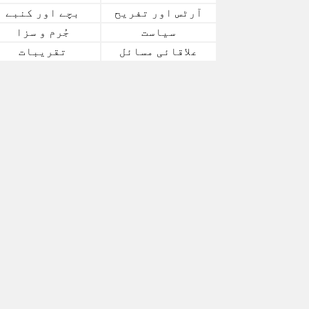
آرٹس اور تفریح
بچے اور کنبے
سیاست
جُرم و سزا
علاقائی مسائل
تقریبات