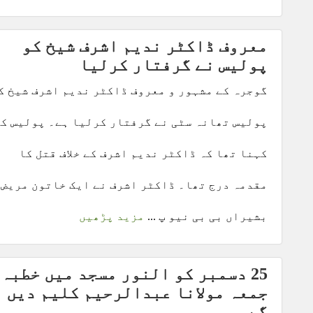
معروف ڈاکٹر ندیم اشرف شیخ کو
پولیس نے گرفتار کرلیا
گوجرہ کے مشہور و معروف ڈاکٹر ندیم اشرف شیخ ک
پولیس تھانہ سٹی نے گرفتار کرلیا ہے۔ پولیس کا
کہنا تھا کہ ڈاکٹر ندیم اشرف کے خلاف قتل کا
مقدمہ درج تھا۔ ڈاکٹر اشرف نے ایک خاتون مریض
بشیراں بی بی نیو پ ...
مزید پڑھیں
25 دسمبر کو النور مسجد میں خطبہ
جمعہ مولانا عبدالرحیم کلیم دیں
گے