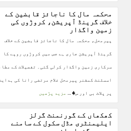
محکمہ مال کا ناجائز قابضین کے
خلاف گرینڈ آپریشن، کروڑوں کی
زمین واگذار
پیرمحل، محکمہ مال کا ناجائز قابضین کے خلاف
گرینڈ آپریشن جاری ہے جس میں کروڑوں روپے کا
سرکاری زمین واگذار کرلی گئی۔ تفصیلات کے مطاب
اسسٹنٹ کمشنر پیرمحل غلام مرتضی رانا کی ہدایت
پر پلاٹ بی اور س� ...
مزید پڑھیں
کھکھاں کے گورنمنٹ گرلز
ایلیمنٹری مڈل سکول کے سامنے
موجود گندا پانی