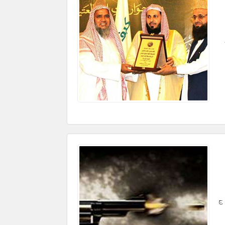
25
 تفصیلات کے مطابق مبینہ طور پر چک نمبر 91 ج