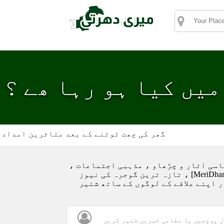
 میں کیا ہو رہا ھے ؟
گھر کی چھت ٹوٹنے کے بعد متاثرین امداد کے منتظر
اسی اتار و چڑھاو ، مذہبی اجتماعات ،
حادثات اور جرائم کے بارے میں بتائیں گے۔میری دھرتی ڈاٹ پی کے [MeriDharti.pk] ، تازہ ترین گوجرہ کی نیوز
ر اپنے علاقے کے لوگوں کے ساتھ شئیر
 پوچھیں یا مقامی خبریں شئیر کریں