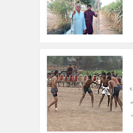
ے۔ زیر نظر منظر گوجرہ چک نمبر 355 ج