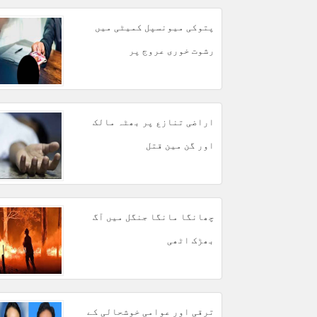
پتوکی میونسپل کمیٹی میں
رشوت خوری عروج پر
اراضی تنازع پر بھٹہ مالک
اور گن مین قتل
چھانگا مانگا جنگل میں آگ
بھڑک اٹھی
ترقی اور عوامی خوشحالی کے