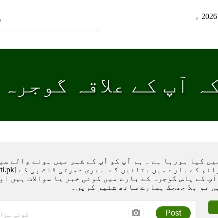
ہ آپ کے علاقہ گوجرہ
ں کیا ہورہا ہے ۔ ہم آپ کو آپ کے شہر میں ہونے والے سی
آپ کے پاس گوجرہ کے بارے میں کوئی خبر یا سوالات ہیں او
 تو بلا جھجک ہمارے ساتھ شئیر کریں۔
Post
کوئی سوال