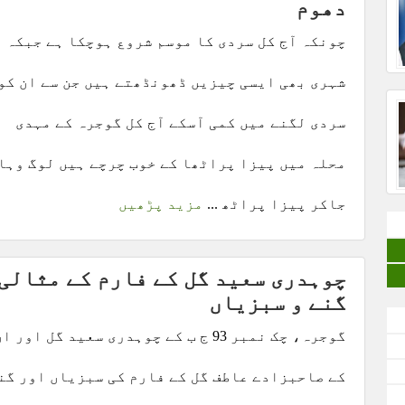
دھوم
چونکہ آج کل سردی کا موسم شروع ہوچکا ہے جبکہ
شہری بھی ایسی چیزیں ڈھونڈھتے ہیں جن سے ان کو
سردی لگنے میں کمی آسکے آج کل گوجرہ کے مہدی
محلہ میں پیزا پراٹھا کے خوب چرچے ہیں لوگ وہا
جاکر پیزا پراٹھ ...
مزید پڑھیں
چوہدری سعید گل کے فارم کے مثالی
گنے و سبزیاں
گوجرہ، چک نمبر 93 ج ب کے چوہدری سعید گل اور ا
کے صاحبزادے عاطف گل کے فارم کی سبزیاں اور گن