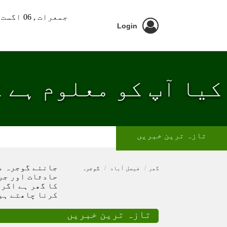
جمعرات ,
06 اگست 2026 ء
Login
کیا آپ کو معلوم ہے ک
تازہ ترین خبریں
جانئے گوجرہ می
گھر
فیصل آباد
گوجرہ
کا گھر ہے اگر 
کرنا چاھتے ہیں
تازہ ترین خبریں