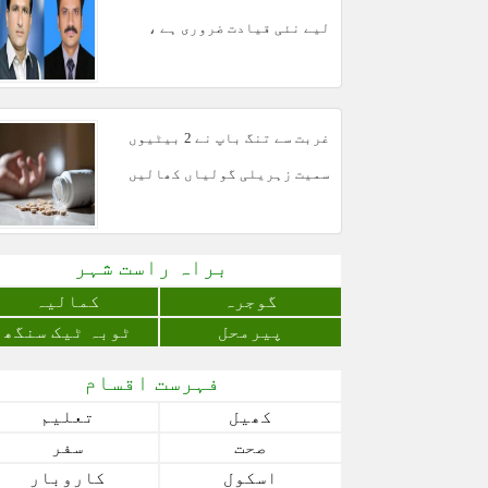
لیے نئی قیادت ضروری ہے ،
مبشر مجید
غربت سے تنگ باپ نے 2 بیٹیوں
سمیت زہریلی گولیاں کھالیں
براہ راست شہر
گوجرہ
کمالیہ
پیرمحل
ٹوبہ ٹیک سنگھ
فہرست اقسام
کھیل
تعلیم
صحت
سفر
اسکول
کاروبار