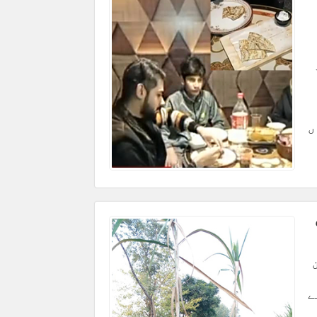
ں
ن
ے