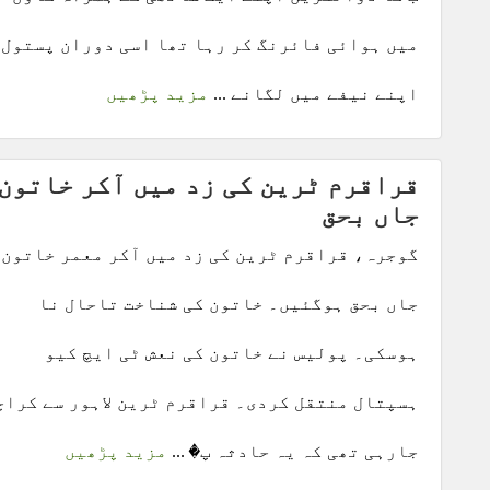
میں ہوائی فائرنگ کر رہا تھا اسی دوران پستول
اپنے نیفے میں لگانے ...
مزید پڑھیں
قراقرم ٹرین کی زد میں آکر خاتون
جاں بحق
گوجرہ، قراقرم ٹرین کی زد میں آکر معمر خاتون
جاں بحق ہوگئیں۔ خاتون کی شناخت تاحال نا
ہوسکی۔ پولیس نے خاتون کی نعش ٹی ایچ کیو
ہسپتال منتقل کردی۔ قراقرم ٹرین لاہور سے کراچ
جارہی تھی کہ یہ حادثہ پ� ...
مزید پڑھیں