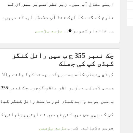
اپنی مثال آپ ہیں۔ زیر نظر تصویر میں ان کے
فارم کے گنے کا ایک تنا آپ ملاحظہ کرسکتے ہیں۔
یہ شاندار تصویر � ...
مزید پڑھیں
چک نمبر 355 ج ب میں رائل کنگز
کبڈی کپ کی جھلک
کبڈی پنجاب کا سب سے زیادہ پسند کیا جانے والا
دیسی کھیل ہ
ب میں ہونے والے کبڈی ٹورنامنٹ رائل کنگز کبڈی
کپ کے ہیں جس میں کئی ٹیموں نے اپنی پہلوانی کے
جوہر دکھائے۔ کب ...
مزید پڑھیں