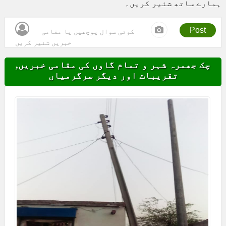
ہمارے ساتھ شئیر کریں۔
Post
کوئی سوال پوچھیں یا مقامی
خبریں شئیر کریں
چک جھمرہ شہر و تمام گاوں کی مقامی خبریں,
تقریبات اور دیگر سرگرمیاں