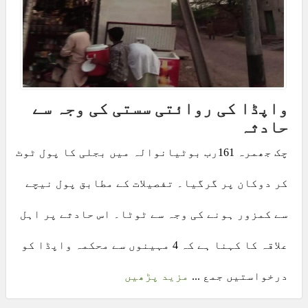
واپڈا کی روائتی سستی کی وجہ سے
حادثہ
چک جھمرہ 161رب بوٹیانوالہ میں بجلی کا پول ٹوٹ
کر دوکان پر گرگیا۔ تفصیلات کے مطابق پول نیچے
سے کمزور ہونے کی وجہ سے ٹوٹا۔ اس حادثے پر اہل
علاقہ کا کہنا ہے کہ 4 مہینوں سے محکمہ واپڈا کو
درخواستیں جمع ...
مزید پڑھیں