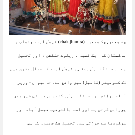
چک جھمرہچک جمھرہ (chak jhumra) فیصل آباد پنجاب ،
پاکستان کا ایک قصبہ ، ریلوے جنکشن ، اور تحصیل
ہے۔ ۔ سانگلہ ہل روڈ پر فیصل آباد کے شمال مشرق میں
21 کلومیٹر (13 میل) میں واقع ہے۔ خانیوال - وزیر
آباد برانچ اور سانگلہ ہل۔ کندیاں برانچ شہر میں
چوراہی کرتی ہے اور اسے بالترتیب فیصل آباد اور
سرگودھا سے جوڑتی ہے۔ تحصیل چک جھمرہ کا پس