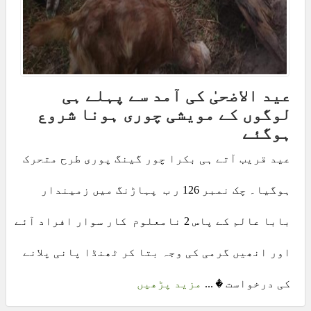
عید الاضحیٰ کی آمد سے پہلے ہی
لوگوں کے مویشی چوری ہونا شروع
ہوگئے
عید قریب آتے ہی بکرا چور گینگ پوری طرح متحرک
ہوگیا۔ چک نمبر 126 ر ب پہاڑنگ میں زمیندار
بابا عالم کے پاس 2 نامعلوم کار سوار افراد آئے
اور انھیں گرمی کی وجہ بتا کر ٹھنڈا پانی پلانے
کی درخواست � ...
مزید پڑھیں