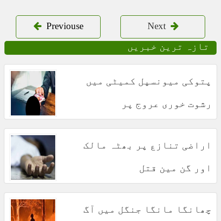
Previouse
Next
تازہ ترین خبریں
پتوکی میونسپل کمیٹی میں
رشوت خوری عروج پر
اراضی تنازع پر بھٹہ مالک
اور گن مین قتل
چھانگا مانگا جنگل میں آگ