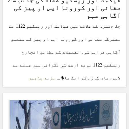
فیڈمک اور ریسکیو 1122 کی جانب سے
صفائی اور کورونا ایس او پیز کی
آگاہی مہم
چک جھمرہ کے علاقے میں فیڈمک اور ریسکیو 1122 نے
مشترکہ صفائی اور کورونا ایس او پیز کے متعلق
آگاہی فراہم کی۔ تفصیلات کے مطابق انچارج
ریسکیو 1122 نوید ارشد کی نگرانی میں عملے نے
لاہوریاں گاؤں کو ایک صا� ...
مزید پڑھیں