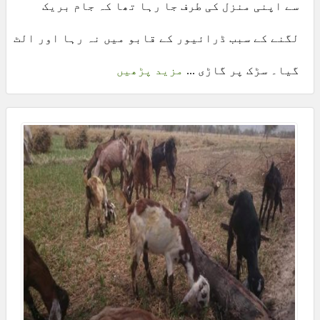
سے اپنی منزل کی طرف جا رہا تھا کہ جام بریک
لگنے کے سبب ڈرائیور کے قابو میں نہ رہا اور الٹ
گیا۔ سڑک پر گاڑی ...
مزید پڑھیں