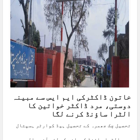
خاتون ڈاکٹرکی ایم ایس سے مبینہ
دوستی، مرد ڈاکٹر خواتین کا
الٹرا ساؤنڈ کرنے لگا
تحصیل چک جھمرہ کے تحصیل ہیڈ کوارٹر ہسپتال
میں الٹرا ساؤنڈ کروانے کے لئے آنے والی