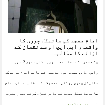
امام مسجد کی سائیکل چوری کا
واقعہ، ایس ایچ او سے نقصان کے
ازالے کا مطالبہ
چک جھمرہ کے محلہ محمد پورہ گلی نمبر 2 میں
واقع جامع مسجد نور مدینہ کے نائب امام صاحب کی
سائیکل چوری ہوگئی۔ تفصیلات کے مطابق نائب امام
صاحب سائیکل مسجد کے باہر کھڑی کرکے نمازِ مغرب
کی ...
مزید پڑھیں