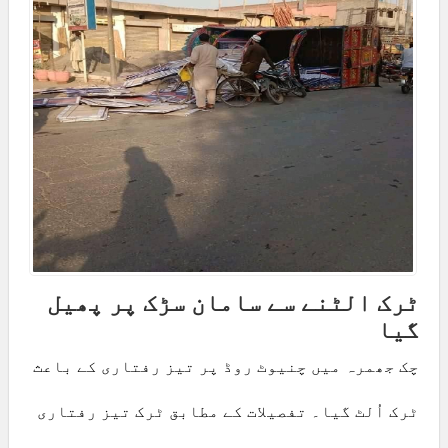
ٹرک الٹنے سے سامان سڑک پر پھیل
گیا
چک جھمرہ میں چنیوٹ روڈ پر تیز رفتاری کے باعث
ٹرک اُلٹ گیا۔ تفصیلات کے مطابق ٹرک تیز رفتاری