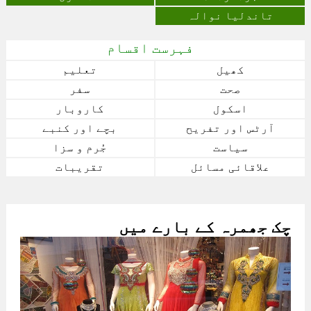
تاندلیا نوالہ
فہرست اقسام
کھیل
تعلیم
صحت
سفر
اسکول
کاروبار
آرٹس اور تفریح
بچے اور کنبے
سیاست
جُرم و سزا
علاقائی مسائل
تقریبات
چک جھمرہ کے بارے میں