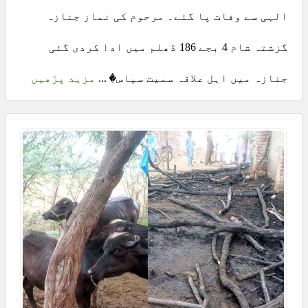
الہی سے وفات پا گئے۔ مرحوم کی نماز جنازہ
گزشتہ شام 4 بجے 186 ڈھلم میں ادا کردی گئی
جنازہ میں اہل علاقہ سمیت سیاس� ...
مزید پڑھیں