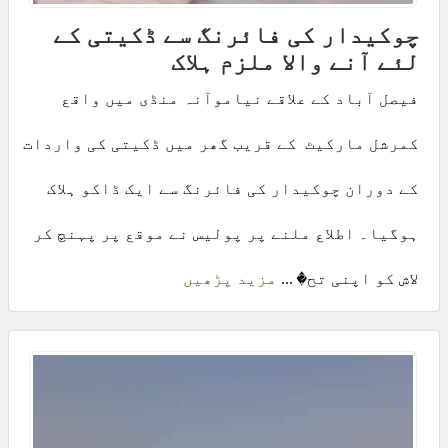
چوکیدار کی فائرنگ سے ڈکیتی کے
لئے آنے والا ملزم ہلاک
فیصل آباد کے علاقے نیاموآنہ منڈی میں واقع
کمرشل مارکیٹ کے قریب گھر میں ڈکیتی کی واردات
کے دوران چوکیدار کی فائرنگ سے ایک ڈاکو ہلاک
ہوگیا۔ اطلاع ملنے پر پولیس نے موقع پر پہنچ کر
لاش کو اپنی تح� ...
مزید پڑھیں