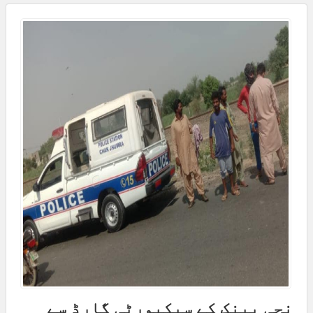
نجی بینک کے سیکیورٹی گارڈ سے