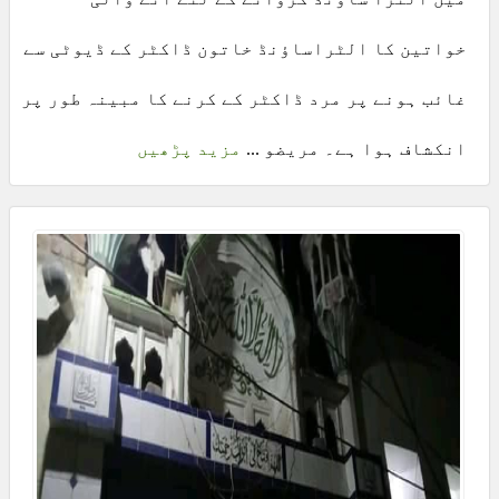
خواتین کا الٹراساؤنڈ خاتون ڈاکٹر کے ڈیوٹی سے
غائب ہونے پر مرد ڈاکٹر کے کرنے کا مبینہ طور پر
انکشاف ہوا ہے۔ مریضو ...
مزید پڑھیں