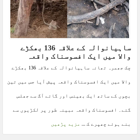
ساہیانوالہ کے علاقہ 136 بھکڑے
والا میں ایک افسوسناک واقعہ
چک جھمرہ تھانہ ساہیانوالہ کے علاقہ 136 بھکڑے
والا میں ایک افسوسناک واقعہ پیش آیا جس میں تین
بچوں کے ساتھ ایک بھینس اور گائے آگ سے جھلس
گئے۔ افسوسناک واقعہ مبینہ طور پر لکڑیوں سے
بنے ہوئے چھپرے ک ...
مزید پڑھیں