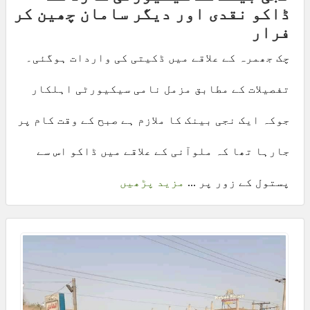
ڈاکو نقدی اور دیگر سامان چھین کر
فرار
چک جھمرہ کے علاقے میں ڈکیتی کی واردات ہوگئی۔
تفصیلات کے مطابق مزمل نامی سیکیورٹی اہلکار
جوکہ ایک نجی بینک کا ملازم ہے صبح کے وقت کام پر
جارہا تھا کہ ملوآنی کے علاقے میں ڈاکو اس سے
پستول کے زور پر ...
مزید پڑھیں