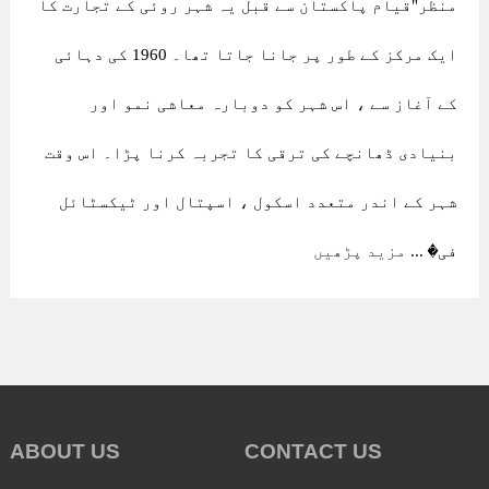
منظر"قیام پاکستان سے قبل یہ شہر روئی کے تجارت کا
ایک مرکز کے طور پر جانا جاتا تھا۔ 1960 کی دہائی
کے آغاز سے ، اس شہر کو دوبارہ معاشی نمو اور
بنیادی ڈھانچے کی ترقی کا تجربہ کرنا پڑا۔ اس وقت
شہر کے اندر متعدد اسکول ، اسپتال اور ٹیکسٹائل
فی� ...
مزید پڑھیں
ABOUT US
CONTACT US