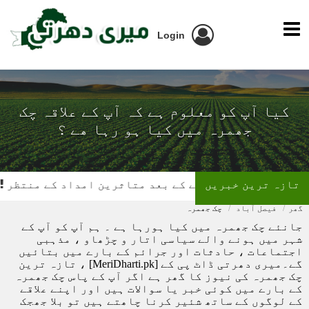
Login
کیا آپ کو معلوم ہے کہ آپ کے علاقہ چک
جھمرہ میں کیا ہو رہا ھے ؟
تازہ ترین خبریں
ت ٹوٹنے کے بعد متاثرین امداد کے منتظر
تیز رفتار ب
گھر
فیصل آباد
چک جھمرہ
جانئے چک جھمرہ میں کیا ہورہا ہے ۔ ہم آپ کو آپ کے
شہر میں ہونے والے سیاسی اتار و چڑھاو ، مذہبی
اجتماعات ، حادثات اور جرائم کے بارے میں بتائیں
گے۔میری دھرتی ڈاٹ پی کے [MeriDharti.pk] ، تازہ ترین
چک جھمرہ کی نیوز کا گھر ہے اگر آپ کے پاس چک جھمرہ
کے بارے میں کوئی خبر یا سوالات ہیں اور اپنے علاقے
کے لوگوں کے ساتھ شئیر کرنا چاھتے ہیں تو بلا جھجک