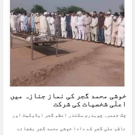
خوشی محمد گجر کی نماز جنازہ میں
اعلٰی شخصیات کی شرکت
چک جھمرہ چوہدری سکندر اعظم گجر ایڈوکیٹ اور
ناظم علی گجر کے دادا خوشی محمد گجر بقضائے