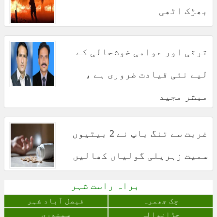
بھڑک اٹھی
ترقی اور عوامی خوشحالی کے
لیے نئی قیادت ضروری ہے ،
مبشر مجید
غربت سے تنگ باپ نے 2 بیٹیوں
سمیت زہریلی گولیاں کھالیں
براہ راست شہر
چک جھمرہ
فیصل آباد شہر
جڑانوالہ
سمندری