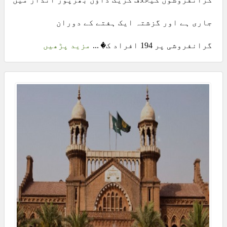
جاری ہے اور گزشتہ ایک ہفتے کے دوران
گرانفروشی پر 194 افراد ک� ...
مزید پڑھیں