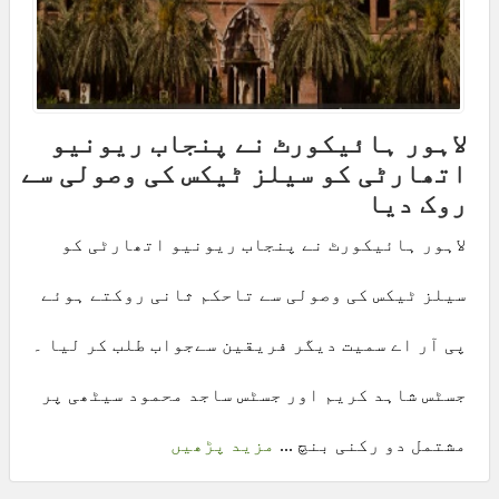
لاہور ہائیکورٹ نے پنجاب ریونیو
اتھارٹی کو سیلز ٹیکس کی وصولی سے
روک دیا
لاہور ہائیکورٹ نے پنجاب ریونیو اتھارٹی کو
سیلز ٹیکس کی وصولی سے تاحکم ثانی روکتے ہوئے
پی آر اے سمیت دیگر فریقین سےجواب طلب کر لیا ۔
جسٹس شاہد کریم اور جسٹس ساجد محمود سیٹھی پر
مشتمل دو رکنی بنچ ...
مزید پڑھیں