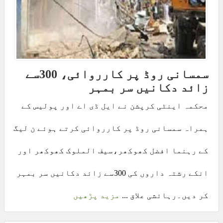
سمسانی روڈ پر کارروائی، 300سے
زائد دکانیں سر بمہر
محکمہ اینٹی کرپشن نے ایل ڈی اے اور پولیس کے
ہمراہ سمسانی روڈ پر کارروائی کرتے ہوئے ن لیگ
کے رہنما افضل کھوکھر،سیف الملوک کھوکھر اور
انکے رشتہ داروں کی 300سے زائد دکانیں سر بمہر
کر دیں۔رہائشی علاق ...
مزید پڑھیں