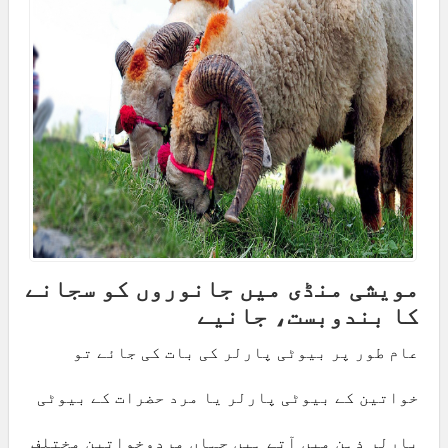
مویشی منڈی میں جانوروں کو سجانے
کا بندوبست، جانیے
عام طور پر بیوٹی پارلر کی بات کی جائے تو
خواتین کے بیوٹی پارلر یا مرد حضرات کے بیوٹی
پارلر ذہن میں آتے ہیں جہاں مردوخواتین مختلف