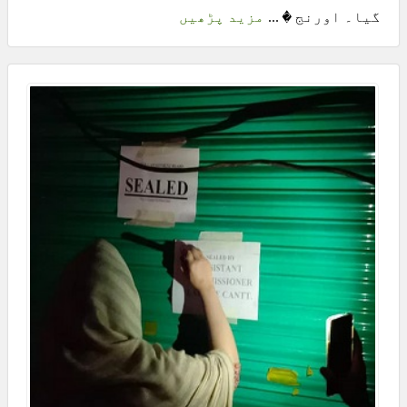
گیا۔ اورنج � ...
مزید پڑھیں