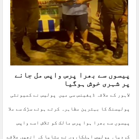
پیسوں سے بھرا پرس واپس مل جانے
پر شہری خوش ہوگیا
لاہور کے علاقہ ڈیفینس سی میں پولیس نے کمیونٹی
پولیسنگ کا بہترین مظاہرہ کرتے ہوئے سڑک سے ملا
پیسوں سے بھرا ہوا پرس مالک کو تلاش اسے واپس
کردیا۔ پولیس اہلکاروں نے بتایا کہ انھیں علاقے