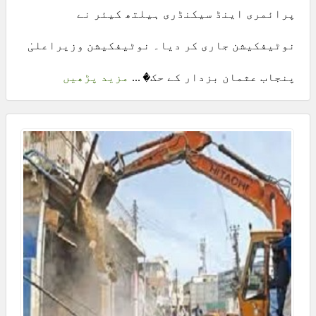
پرائمری اینڈ سیکنڈری ہیلتھ کیئر نے
نوٹیفکیشن جاری کر دیا۔ نوٹیفکیشن وزیراعلیٰ
پنجاب عثمان بزدار کے حک� ...
مزید پڑھیں