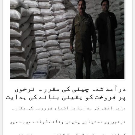
درآمد شدہ چینی کی مقرر ہ نرخوں
پر فروخت کو یقینی بنانے کی ہدایت
وزیر اعظم کی ہدایت پر اشیاء ضروریہ کی مقررہ
نرخوں پر دستیابی یقینی بنانے کیلئے صوبے میں
گرانفروشوں کیخلاف کریک ڈاؤن بھرپور انداز میں