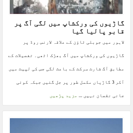
گاڑیوں کی ورکشاپ میں لگی آگ پر
قابو پالیا گیا
لاہور میں جوبلی ٹاؤن کے علاقہ لارنس روڈ پر
گاڑیوں کی ورکشاپ میں آگ بھڑک اٹھی۔ تفصیلات کے
مطابق آگ شارٹ سرکٹ کے باعث لگی جس کی لپیٹ میں
آکر 3 گاڑیاں مکمل طور پر جل گئیں جبکہ کوئی
جانی نقصان نہیں ...
مزید پڑھیں