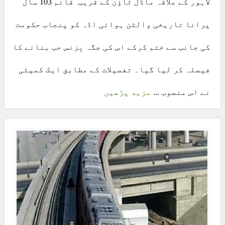
لاہور کے علاقہ ماڈل ٹاؤن کے قریب قائم 103 سال
پرانا تاریخی والٹن ہوائی اڈہ کو پنجاب حکومت
کی جانب سے ختم کرکے اس کی جگہ بِزنس حب بنانے کا
فیصلہ کر لیا گیا۔ تفصیلات کے مطابق ایک کمیٹی
نے اس منصوب ...
مزید پڑھیں