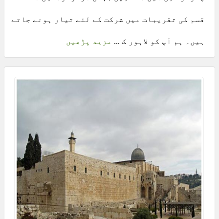
قسم کی تقریبات میں شرکت کے لئے تیار ہونے جاتے
ہیں۔ ہم آپ کو لاہور ک ...
مزید پڑھیں