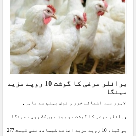
برائلر مرغی کا گوشت 10 روپے مزید
مہنگا
لاہور میں اشیائے خور و نوش پہنچ سے باہر،
برائلر مرغی کا گوشت دو روز میں 22 روپے مہنگا
ہو گیا، 10 روپے مزید اضافے کیساتھ نئی قیمت 277