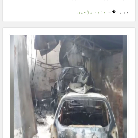
میں ا� ...
مزید پڑھیں