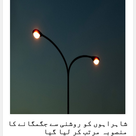
شاہراہوں کو روشنی سے جگمگانے کا
منصوبہ مرتب کر لیا گیا