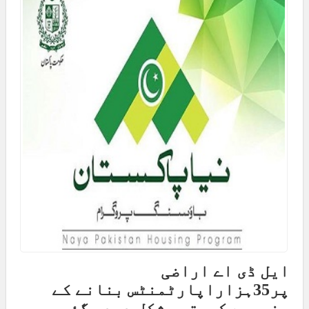
ایل ڈی اے اراضی
پر35ہزاراپارٹمنٹس بنانے کے
منصوبے کوحتمی شکل دیدی گئی