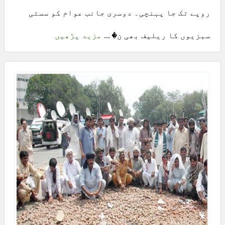
روپے تک جا پہنچی۔ دوسری جانب عوام کو سستی
سبزیوں کا ریلیف بھی ن� ...
مزید پڑھیں