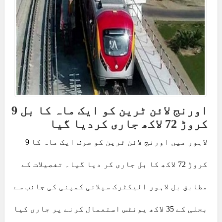
اورنج لائن ٹرین کو ایک ماہ کا بل 9
کروڑ 72 لاکھ جاری کردیا گیا
لاہور میں اورنج لائن ٹرین کو صرف ایک ماہ کا 9
کروڑ 72 لاکھ کا بل جاری کر دیا گیا۔ تفصیلات کے
مطابق بل لاہور الیکٹرک سپلائی کمپنی کی جانب سے
بجلی کے 35 لاکھ یونٹس استعمال کرنے پر جاری کیا