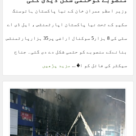
وزیر اعظم عمران خان کے نیا پاکستان ہائوسنگ
سکیم کے تحت نیا پاکستان اپارٹمنٹس ، ایل ڈی اے
سٹی کی 8 ہزار5 سوکنال اراضی پر35 ہزارپارٹمنٹس
بنانےکے منصوبے کو حتمی شکل دے دی گئی۔ جناح
سیکٹر کی فائل کو ا� ...
مزید پڑھیں