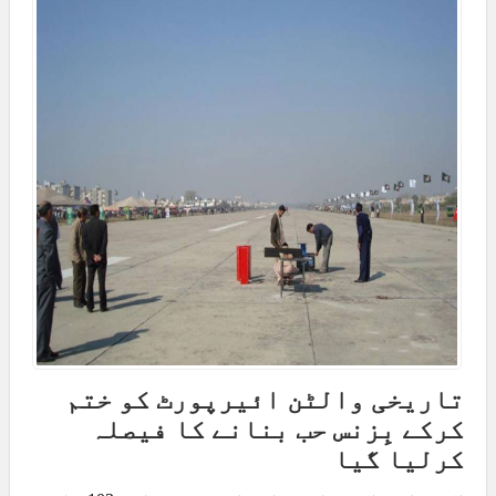
تاریخی والٹن ائیرپورٹ کو ختم
کرکے بِزنس حب بنانے کا فیصلہ
کرلیا گیا