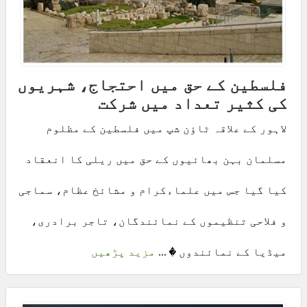
فلسطین کے حق میں احتجاج، شہریوں
کی کثیر تعداد میں شرکت
لاہور کے علاقہ ٹاؤن شپ میں فلسطین کے مظلوم
مسلمان بہن بھائیوں کے حق میں ریلی کا انعقاد
کیا گیا جس میں علماءکرام و مشائخ عظام، سماجی
و فلاحی تنظیموں کے نمائندگان، تاجر برادری،
میڈیا کے نمائندوں � ...
مزید پڑھیں