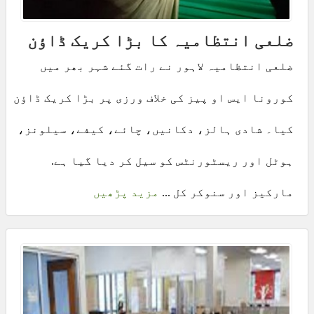
ضلعی انتظامیہ کا بڑا کریک ڈاؤن
ضلعی انتظامیہ لاہور نے رات گئے شہر بھر میں
کورونا ایس او پیز کی خلاف ورزی پر بڑا کریک ڈاؤن
کیا۔ شادی ہالز، دکانیں، چائے، کیفے، سیلونز،
ہوٹل اور ریسٹورنٹس کو سیل کر دیا گیا ہے.
مارکیز اور سنوکر کل ...
مزید پڑھیں