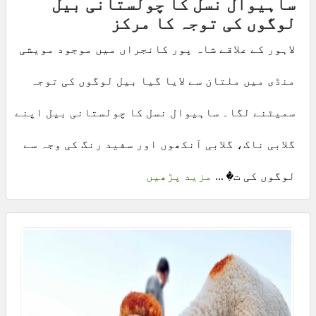
ساہیوال نسل کا چولستانی بیل
لوگوں کی توجہ کا مرکز
لاہور کے علاقے شاہ پور کانجراں میں موجود مویشی
منڈی میں ملتان سے لایا گیا بیل لوگوں کی توجہ
سمیٹنے لگا۔ ساہیوال نسل کا چولستانی بیل اپنے
گلابی ناک، گلابی آنکھوں اور سفید رنگ کی وجہ سے
لوگوں کی ت� ...
مزید پڑھیں