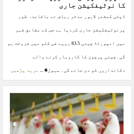
کا نوٹیفکیشن جاری
ڈپٹی کمشنر لاہور مدثر ریاض نے باقاعدہ طور
پرنوٹیفکیشن جاری کردیا ہے جس کے مطابق شہر
میں امپورٹڈ چینی 83.5 روپے فی کلو میں فروخت ہو
گی۔چینی پرچون کا کاروبار کرنے والے
دکانداروں کو دی جائے گی۔ سہول� ...
مزید پڑھیں