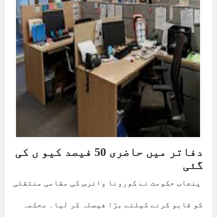
دفاتر میں حاضری 50 فیصد کیو ں کی
گئی
پنجاب حکومت نے کورونا وائرس کی مقامی منتقلی
کو قابو کرنے کیلئے بڑا فیصلہ کر لیا۔ محکمہ