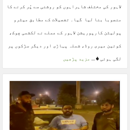
لاہور کی مختلف شاہراہوں کو روشنی سے پُر کرنے کا
منصوبا بنا لیا گیا۔ تفصیلات کے مطابق میٹرو
پولیٹن کارپوریشن لاہور کے عملے نے لکشمی چوک،
کوئین میری روڈ، شملہ پہاڑی اور دیگر سڑکوں پر
لگی ہوئی � ...
مزید پڑھیں