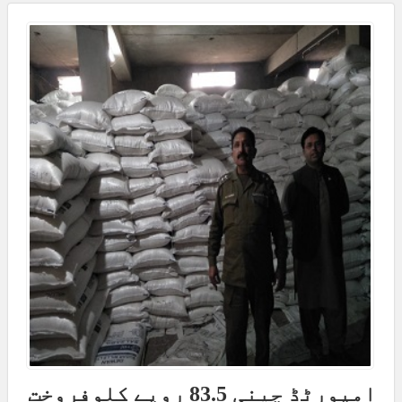
امپورٹڈ چینی 83.5 روپے کلوفروخت