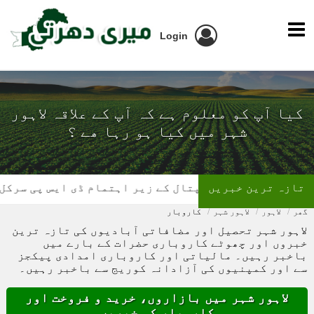
Login
کیا آپ کو معلوم ہے کہ آپ کے علاقہ لاہور
شہر میں کیا ہو رہا ھے ؟
تازہ ترین خبریں
ل کے زیر اہتمام ڈی ایس پی سرکل چونیاں آفس میں بلڈ 
گھر
لاہور
لاہور شہر
کاروبار
لاہور شہر تحصیل اور مضافاتی آبادیوں کی تازہ ترین
خبروں اور چھوٹے کاروباری حضرات کے بارے میں
باخبر رہیں۔ مالیاتی اور کاروباری امدادی پیکجز
سے اور کمپنیوں کی آزادانہ کوریج سے باخبر رہیں۔
لاہور شہر میں بازاروں، خرید و فروخت اور
کاروبار کی خبریں