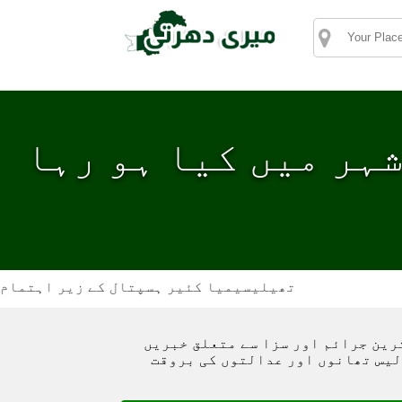
 شہر میں کیا ہو رہا
تھیلیسیمیا کئیر ہسپتال کے زیر اہتمام ڈی ایس پی
ترین جرائم اور سزا سے متعلق خبریں
یس تھانوں اور عدالتوں کی بروقت