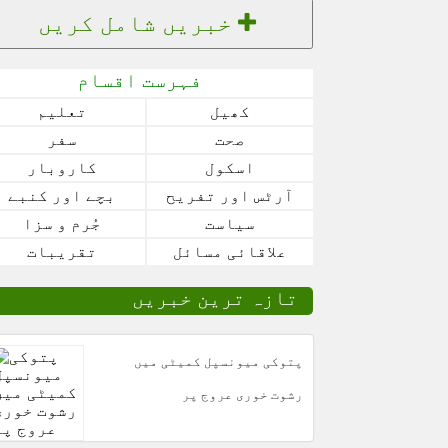
خبریں شامل کریں
فہرست اقسام
کھیل
تعلیم
صحت
سفر
اسکول
کاروبار
آرٹس اور تفریح
بچے اور کنبے
سیاست
جُرم و سزا
علاقائی مسائل
تقریبات
تازہ ترین خبریں
پتوکی میونسپل کمیٹی میں
رشوت خوری عروج پر