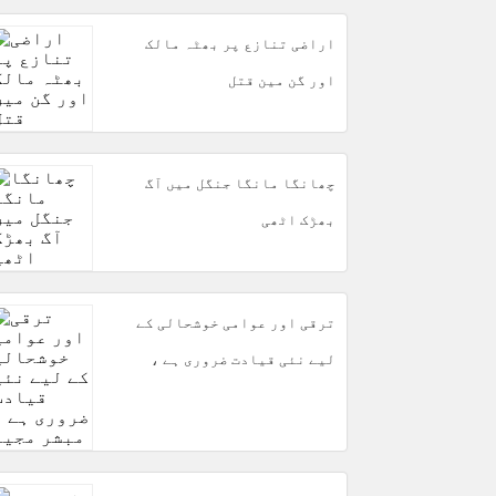
اراضی تنازع پر بھٹہ مالک
اور گن مین قتل
چھانگا مانگا جنگل میں آگ
بھڑک اٹھی
ترقی اور عوامی خوشحالی کے
لیے نئی قیادت ضروری ہے ،
مبشر مجید