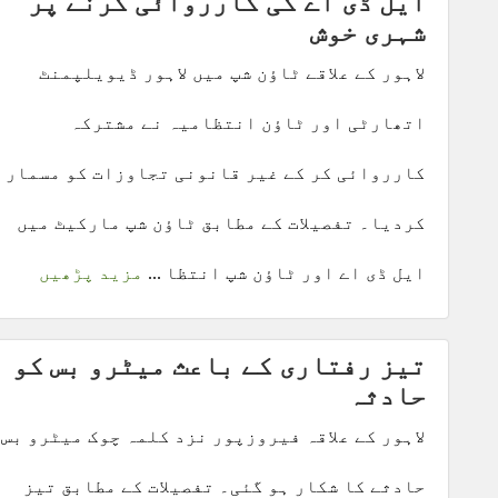
ایل ڈی اے کی کارروائی کرنے پر
شہری خوش
لاہور کے علاقے ٹاؤن شپ میں لاہور ڈیویلپمنٹ
اتھارٹی اور ٹاؤن انتظامیہ نے مشترکہ
کارروائی کر کے غیر قانونی تجاوزات کو مسمار
کردیا۔ تفصیلات کے مطابق ٹاؤن شپ مارکیٹ میں
ایل ڈی اے اور ٹاؤن شپ انتظا ...
مزید پڑھیں
تیز رفتاری کے باعث میٹرو بس کو
حادثہ
لاہور کے علاقہ فیروزپور نزد کلمہ چوک میٹرو بس
حادثے کا شکار ہو گئی۔ تفصیلات کے مطابق تیز