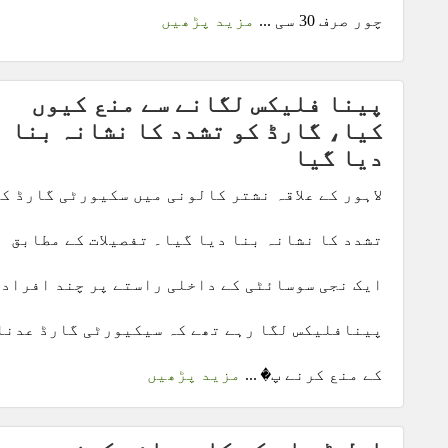
چور صرف 30 سی ...
مزید پڑھیں
پینا فلیکس لگانے سے منع کیوں
کیا، گارڈ کو تشدد کا نشانہ بنا
دیا گیا
لاہور کے علاقہ نشتر کالونی میں سکیورٹی گارڈ ک
تشدد کا نشانہ بنا دیا گیا۔ تفصیلات کے مطابق
ایک نجی سوسائٹی کے داخلی راستے پر چند افراد
پینافلیکس لگا رہے تھے کہ سیکیورٹی گارڈ عدنا
کے منع کرنے پ� ...
مزید پڑھیں