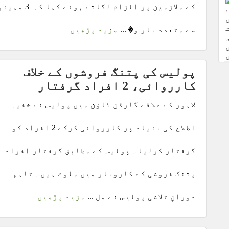
کے ملازمین پر الزام لگاتے ہوئے کہا ک
سے متعدد بار و� ...
مزید پڑھیں
پولیس کی پتنگ فروشوں کے خلاف
کارروائی، 2 افراد گرفتار
لاہور کے علاقے گارڈن ٹاؤن میں پولیس نے خفیہ
اطلاع کی بنیاد پر کارروائی کرکے 2 افراد کو
گرفتار کرلیا۔ پولیس کے مطابق گرفتار افراد
پتنگ فروشی کے کاروبار میں ملوث ہیں۔ تاہم
دورانِ تلاشی پولیس نے مل ...
مزید پڑھیں