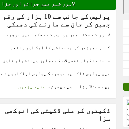
لاہور شہر میں جرائم اور سزا 
پولیس کی جانب سے 10 ہزار کی رقم
چھین کر جان سے مارنے کی دھمکی
لاہور کے علاقے میں پولیس کے محکمے میں موجود
کالی بھیڑوں کی بدمعاشی کا ایک اور واقعہ
سامنے آگیا۔ تفصیلات کے مطابق ویلنشیاء ٹاؤن
میں پولیس ناکے پر موجود 3 پولیس اہلکاروں نے
بچے سے 10 ہزار روپے چھین ...
مزید پڑھیں
ڈکیتوں کو ملی ڈکیتی کی انوکھی
سزا
لاہور میں شالیمار کے علاقے شاد باغ میں