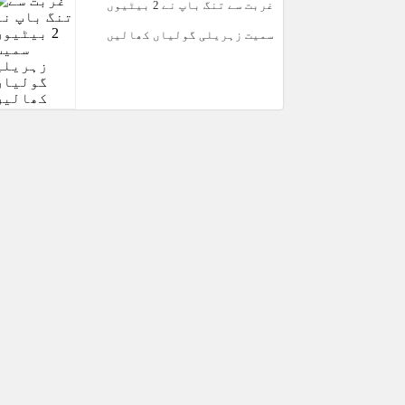
غربت سے تنگ باپ نے 2 بیٹیوں
سمیت زہریلی گولیاں کھالیں