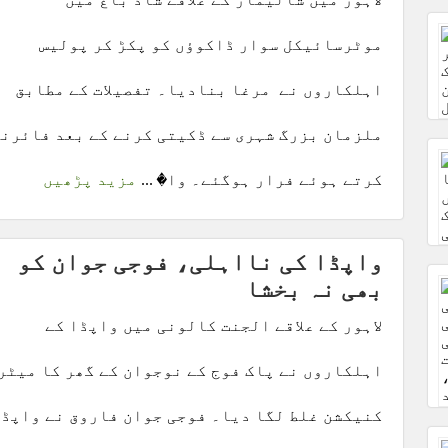
موٹرسائیکل سوار ڈاکوؤں کو پکڑ کر پولیس
اہلکاروں نے مرغا بنادیا۔ تفصیلات کے مطابق
ملزمان بزرگ شہری سے ڈکیتی کرنے کے بعد فائرنگ
کرتے ہوئے فرار ہوگئے۔ وا� ...
مزید پڑھیں
واپڈا کی نااہلی، فوجی جوان کو
بھی نہ بخشا
لاہور کے علاقے الجنت کالونی میں واپڈا کے
اہلکاروں نے پاک فوج کے نوجوان کے گھر کا میٹر
کنیکشن غلط لگا دیا۔ فوجی جوان فاروق نے واپڈا