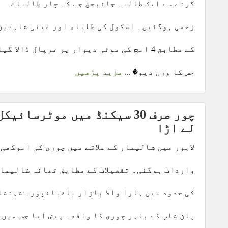
گرنے سے ایک طالبہ جانبحق جب کہ چار طالبات
زخمی ہوگئیں۔ اسکول کی طلباء اور عینی شاہدین
کے مطابق 4 انچ کی موٹی دیوار پر ترپال ڈالا گیا
جس کا وزن دیو� ...
مزید پڑھیں
چور صرف 30 سیکنڈ میں موٹرسائیکل
لے اڑا
لاہور میں شالیمار کے علاقے میں چوری کی انوکھی
واردات ہوگئی۔ تفصیلات کے مطابق تھانہ شالیما
کی حدود میں ہارا والا بازار باغبانپورہ شہنشا
پان شاپ کے باہر چوری کا واقعہ پیش آیا جس میں