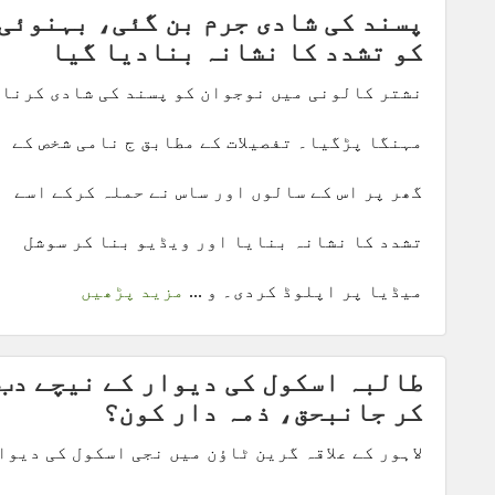
پسند کی شادی جرم بن گئی، بہنوئی
کو تشدد کا نشانہ بنادیا گیا
نشتر کالونی میں نوجوان کو پسند کی شادی کرنا
مہنگا پڑگیا۔ تفصیلات کے مطابق ج نامی شخص کے
گھر پر اس کے سالوں اور ساس نے حملہ کرکے اسے
تشدد کا نشانہ بنایا اور ویڈیو بنا کر سوشل
میڈیا پر اپلوڈ کردی۔ و ...
مزید پڑھیں
طالبہ اسکول کی دیوار کے نیچے دب
کر جانبحق، ذمہ دار کون؟
لاہور کے علاقہ گرین ٹاؤن میں نجی اسکول کی دیوا