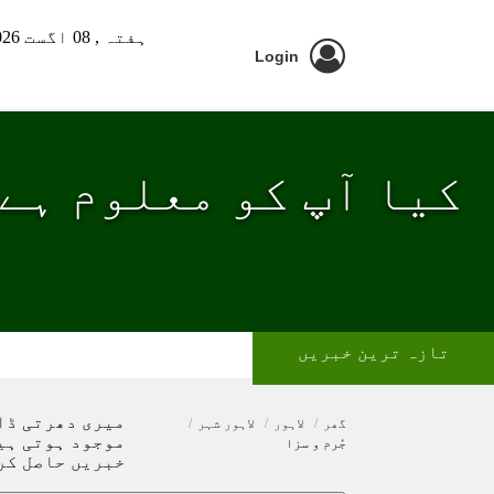
ہفتہ ,
08 اگست 2026 ء
Login
کیا آپ کو معلوم ہے 
تازہ ترین خبریں
میری دھرتی ڈاٹ
گھر
لاہور
لاہور شہر
موجود ہوتی ہی
جُرم و سزا
خبریں حاصل کر