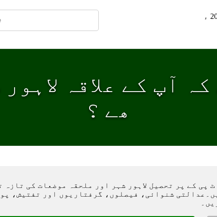
کہ آپ کے علاقہ لاہور
ھے ؟
 پی کے پر تحصیل لاہور شہر اور ملحقہ موضعات کی تازہ 
ں۔عدالتی شنوائی، فیصلوں، گرفتاریوں اور تفتیش، پول
یں۔