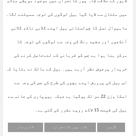
لاہور کے علاقے شاہ پور کانجراں میں موجود مویشی منڈی
میں ملتان سے لایا گیا بیل لوگوں کی توجہ سمیٹنے لگا۔
ساہیوال نسل کا چولستانی بیل اپنے گلابی ناک، گلابی
آنکھوں اور سفید رنگ کی وجہ سے لوگوں کی توجہ کا
مرکز بنا ہوا ہے جس کو قربانی کے لئےحاصل کرنے کی
خریدار پرجوش نظر آرہے ہیں۔ بیل کے مالک نے بتایا کہ
اس بیل کی پرورش اپنے بچوں کی طرح کی جس کی وجہ سے
اسکا وزن 22 من تک ہوگیا ہے جبکہ بیوپاری کی جانب سے
بیل کی قیمت 15 لاکھ روپے مقرر کی گئی ہے۔
لاہور
شاہ پور کانجراں
کاروبار