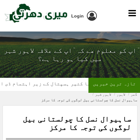
Login
ٓاپ کو معلوم ھے کہ ٓاپ کے علاقہ لاہور شہر
میں کیا ہو رہا ہے؟
تازہ ترین خبریں
تھیلیسیمیا کئیر ہسپتال کے زیر اہتمام ڈی ایس پی 
گھر
لاہور
لاہور شہر
ساہیوال نسل کا چولستانی بیل لوگوں کی توجہ کا مرکز
ساہیوال نسل کا چولستانی بیل
لوگوں کی توجہ کا مرکز