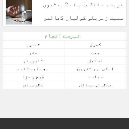
غربت سے تنگ باپ نے 2 بیٹیوں
سمیت زہریلی گولیاں کھالیں
فہرست اقسام
کھیل
تعلیم
صحت
سفر
اسکول
کاروبار
آرٹس اور تفریح
بچے اور کنبے
سیاست
جُرم و سزا
علاقائی مسائل
تقریبات