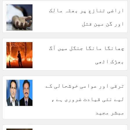
اراضی تنازع پر بھٹہ مالک
اور گن مین قتل
چھانگا مانگا جنگل میں آگ
بھڑک اٹھی
ترقی اور عوامی خوشحالی کے
لیے نئی قیادت ضروری ہے ،
مبشر مجید