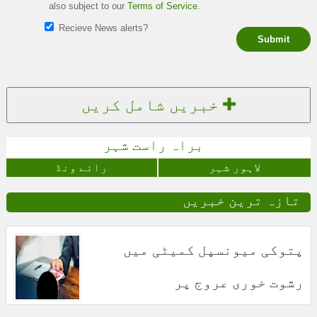
also subject to our
Terms of Service
.
Recieve News alerts?
Submit
خبریں شامل کریں
براہ راست شہر
لاہور شہر
رائے ونڈ
تازہ ترین خبریں
پتوکی میونسپل کمیٹی میں
رشوت خوری عروج پر