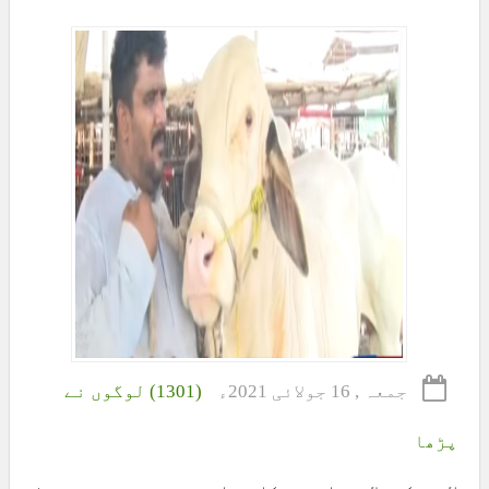
جمعہ , 16 جولائی 2021ء
(1301) لوگوں نے
پڑھا