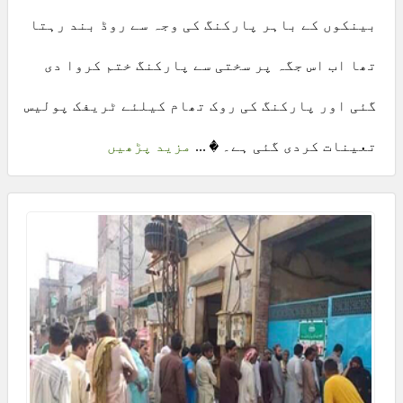
بینکوں کے باہر پارکنگ کی وجہ سے روڈ بند رہتا
تھا اب اس جگہ پر سختی سے پارکنگ ختم کروا دی
گئی اور پارکنگ کی روک تھام کیلئے ٹریفک پولیس
تعینات کردی گئی ہے۔ � ...
مزید پڑھیں