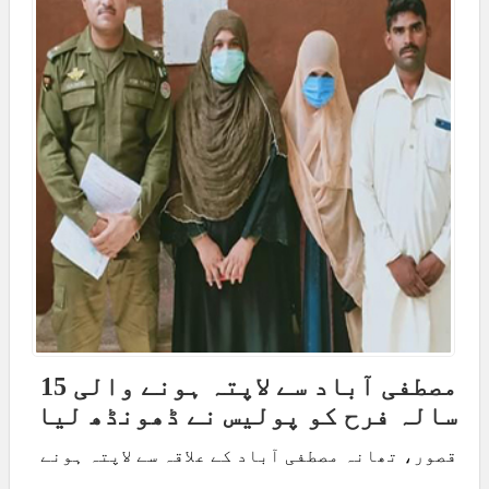
مصطفی آباد سے لاپتہ ہونے والی 15
سالہ فرح کو پولیس نے ڈھونڈھ لیا
قصور، تھانہ مصطفی آباد کے علاقہ سے لاپتہ ہونے