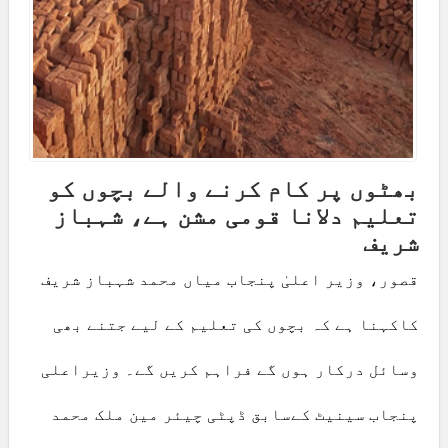
بھٹوں پر کام کرنے والے بچوں کو
تعلیم دلانا قومی مشن ہے، شہباز
شریف
قصور، وزیر اعلیٰ پنجاب میاں محمد شہباز شریف
کاکہنا ہے کہ بچوں کی تعلیم کے لیے جتنے بھی
وسائل درکار ہوں گے فراہم کریں گے۔ وزیراعلی
پنجاب سینیٹ کےسابق ڈپٹی چیئر مین ملک محمد