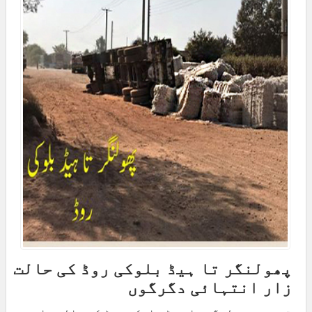
پھولنگر تا ہیڈ بلوکی روڈ کی حالت
زار انتہائی دگرگوں