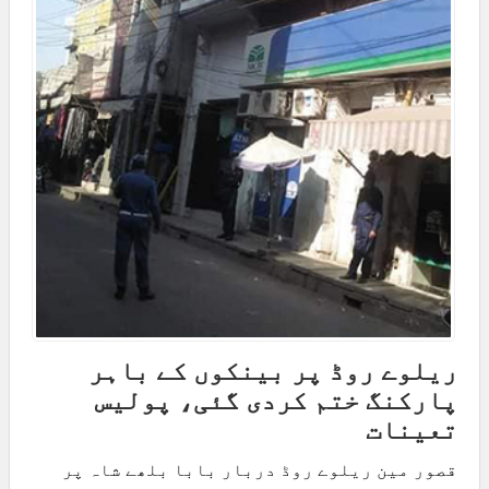
ریلوے روڈ پر بینکوں کے باہر
پارکنگ ختم کردی گئی، پولیس
تعینات
قصور مین ریلوے روڈ دربار بابا بلھے شاہ پر