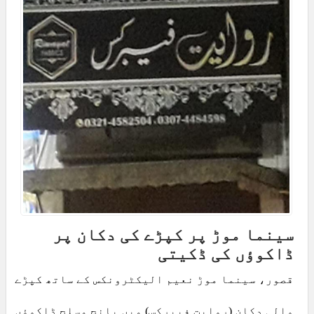
سینما موڑ پر کپڑے کی دکان پر
ڈاکوؤں کی ڈکیتی
قصور، سینما موڑ نعیم الیکٹرونکس کے ساتھ کپڑے
والی دکان (روایت فیبرکس) میں پانچ مسلح ڈاکوؤں