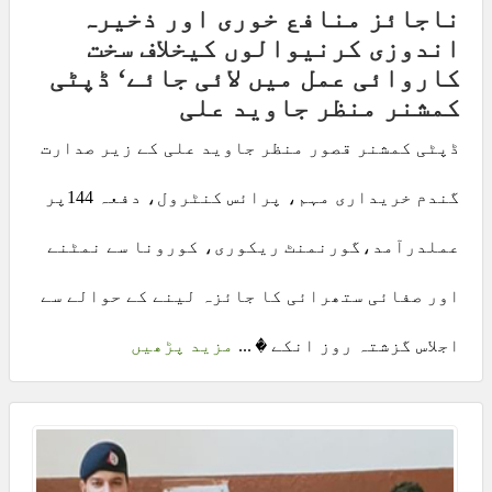
ناجائز منافع خوری اور ذخیرہ
اندوزی کرنیوالوں کیخلاف سخت
کاروائی عمل میں لائی جائے‘ ڈپٹی
کمشنر منظر جاوید علی
ڈپٹی کمشنر قصور منظر جاوید علی کے زیر صدارت
گندم خریداری مہم، پرائس کنٹرول، دفعہ 144پر
عملدرآمد،گورنمنٹ ریکوری، کورونا سے نمٹنے
اور صفائی ستھرائی کا جائزہ لینے کے حوالے سے
اجلاس گزشتہ روز انکے � ...
مزید پڑھیں