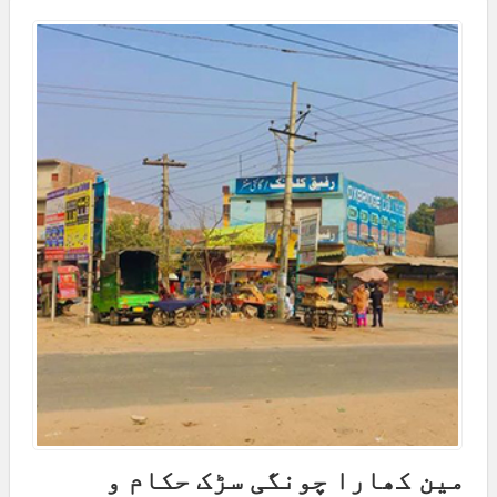
مین کھارا چونگی سڑک حکام و