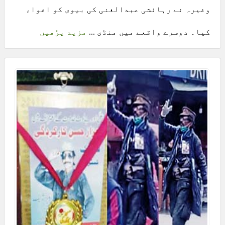
وغیرہ نے رہائشی عبدالغنی کی بیوی کو اغواء
کیا۔ دوسرے واقعے میں منڈی ...
مزید پڑھیں