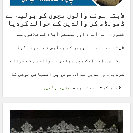
لاپتہ ہونے والوں بچوں کو پولیس نے
ڈھونڈھ کر والدین کے حوالے کردیا
قصور، الہ آباد اور مصطفیٰ آباد کے علاقوں سے
لاپتہ ہونے والے بچوں کو پولیس نے ڈھونڈ لیا۔
ایک بچی اور ایک بچہ پولیس نے والدین کے حوالے
کردیا۔ والدین نے اس موقع پر انتہائی خوشی کا
اظہار کرتے ہوئے پو ...
مزید پڑھیں