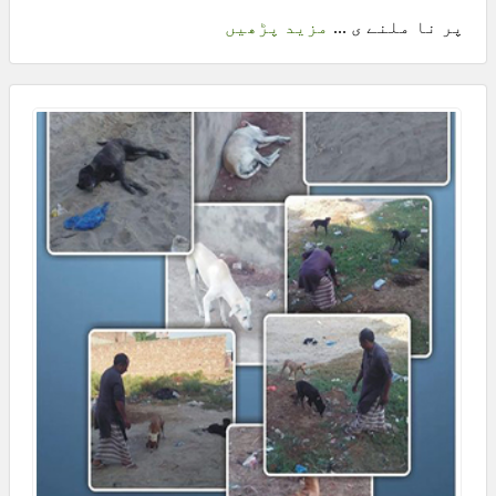
پر نا ملنے ی ...
مزید پڑھیں