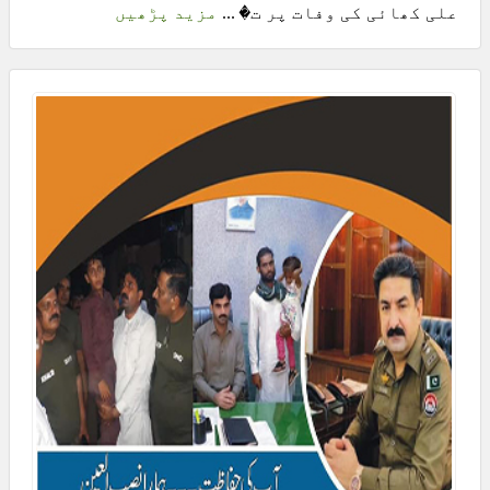
علی کھائی کی وفات پر ت� ...
مزید پڑھیں