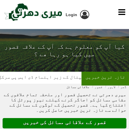
Login
کیا آپ کو معلوم ہے کہ آپ کے علاقہ قصور
میں کیا ہو رہا ھے ؟
تازہ ترین خبریں
 کے زیر اہتمام ڈی ایس پی سرکل چونیاں آفس میں بلڈ ڈ
گھر
لاہور
قصور
علاقائی مسائل
میری دھرتی نے تحصیل قصور اور ملحقہ تمام علاقوں کے
مقامی مسائل کو اجاگر کرنے کیلئے نیوز پورٹل کا
افتتاح کیا ہے۔ قصور تحصیل کے لوگوں کے مسائل کے
حوالے سے تازہ ترین خبریں حاصل کریں۔
قصور کے علاقائی مسائل کی خبریں