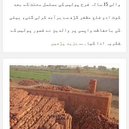
والی 15 سالہ فرح پولیس کی مسلسل محنت کے بعد
کوٹ ادو ضلع مظفر گڑھ سے برآمد کرلی گئی، بیٹی
کی باحفاظت واپسی پر والدین نے قصور پولیس کے
شکریہ ادا کیا۔ ...
مزید پڑھیں