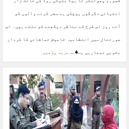
قصور، پھولنگر تا ہیڈ بلوکی روڈ کی حالت زار
انتہائی دگرگوں ہوچکی ہے سفر کرنے والوں کو
آئے روز اس طرح کے مناظر دیکھنے کو ملتے ہیں۔ اس
صورتحال میں انتظامیہ خاموش تماشائی کا کردار
بخوبی نبھارہی ہے� ...
مزید پڑھیں