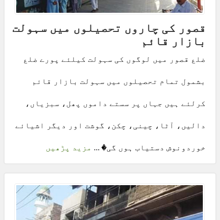
قصور کی چاروں تحصیلوں میں سہولت
بازار قائم
ضلع قصور میں لوگوں کی سہولت کیلئے پورے ضلع
بشمول تمام تحصیلوں میں سہولت بازار قائم
کرلئے ہیں جہاں پر سستے داموں پھل، سبزیاں،
دالیں، آٹا، چینی، چکن، گوشت اور دیگر اشیائے
خوردونوش دستیاب ہوں گی� ...
مزید پڑھیں