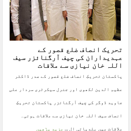
تحریک انصاف ضلع قصور کے
عہدیداران کی چیف آرگنائزر سیف
اللہ خان نیازی سے ملاقات
پاکستان تحریکِ انصاف ضلع قصور کے صدر ڈاکٹر
عظیم الدین لکھوی اور جنرل سیکرٹری سردار علی
جاوید ڈوگر کی چیف آرگنائزر پاکستان تحریکِ
انصاف سیف اللہ خان نیازی سے ملاقات ہوئی۔
ملاقات میں بلدیاتی ال ...
مزید پڑھیں