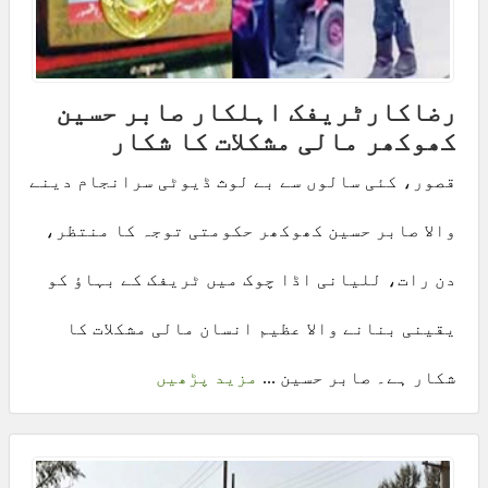
رضاکارٹریفک اہلکار صابر حسین
کھوکھر مالی مشکلات کا شکار
قصور، کئی سالوں سے بے لوث ڈیوٹی سرانجام دینے
والا صابر حسین کھوکھر حکومتی توجہ کا منتظر،
دن رات، للیانی اڈا چوک میں ٹریفک کے بہاؤ کو
یقینی بنانے والا عظیم انسان مالی مشکلات کا
شکار ہے۔ صابر حسین ...
مزید پڑھیں