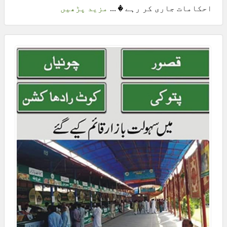
احکامات جاری کر رہے � ...
مزید پڑھیں