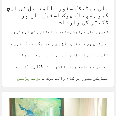
علی میڈیکل سٹور بالمقابل ڈی ایچ
کیو ہسپتال چوک اسٹیل باغ پر
ڈکیتی کی واردات
قصور، علی میڈیکل سٹور بالمقابل ڈی ایچ کیو
ہسپتال چوک اسٹیل باغ پر رات ایک بجے کے قریب
ڈکیتی کی واردات رونما ہوئی ہے۔ ذرائع کے
مطابق دو ماسک پہنے ڈاکو ہنڈا 125 پر آئے اور
میڈیکل سٹور پر کام والے لڑک ...
مزید پڑھیں