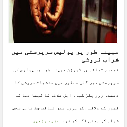
مبینہ طور پر پولیس سرپرستی میں
شراب فروشی
قصور، تھانہ بی ڈویژن مبینہ طور پر پولیس کی
سرپرستی میں گلی محلوں میں منشیات فروشی کا
دھندہ زور پکڑ گیا۔ اہل علاقہ کا کہنا تھا کہ
قصور کے علاقے رکن پورہ میں لیاقت جٹ نامی شخص
شراب کی بھٹی لگا کر شر ...
مزید پڑھیں