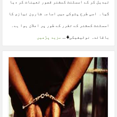
تبدیل کر کے اسسٹنٹ کمشنر قصور تعینات کر دیا
گیا۔ اسی طرح پتوکی میں اسامہ شارون نیازی کا
اسسٹنٹ کمشنر کے تقرر کے طور پر اعلان ہوا ہے۔
باقائدہ نوٹیفیکی� ...
مزید پڑھیں