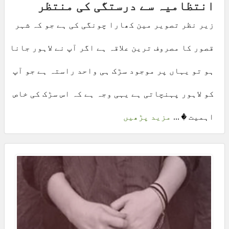
انتظامیہ سے درستگی کی منتظر
زیر نظر تصویر مین کھارا چونگی کی ہے جو کہ شہر
قصور کا مصروف ترین علاقہ ہے اگر آپ نے لاہور جانا
ہو تو یہاں پر موجود سڑک ہی واحد راستہ ہے جو آپ
کو لاہور پہنچاتی ہے یہی وجہ ہے کہ اس سڑک کی خاص
اہمیت � ...
مزید پڑھیں