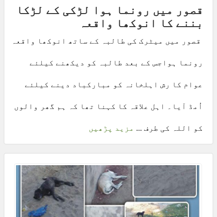
قصور میں رونما ہوا لڑکی کے لڑکا
بننے کا انوکھا واقعہ
قصور میں میٹرک کی طالبہ کے ساتھ انوکھا واقعہ
رونما ہواجس کے بعد طالبہ کو دیکھنے کیلئے
عوام کا رش اہلخانہ کو مبارکباد دینے کیلئے
اُمڈ آیا۔ اہل علاقہ کا کہنا تھا کہ ہم گھر والوں
کو اللہ کی طرف ...
مزید پڑھیں