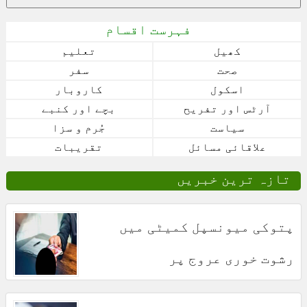
فہرست اقسام
کھیل
تعلیم
صحت
سفر
اسکول
کاروبار
آرٹس اور تفریح
بچے اور کنبے
سیاست
جُرم و سزا
علاقائی مسائل
تقریبات
تازہ ترین خبریں
پتوکی میونسپل کمیٹی میں
رشوت خوری عروج پر