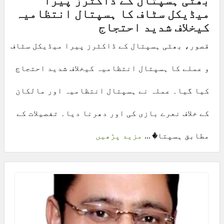
بھٹی ہسپتال کے ڈاکٹرز پیرا
میڈیکل سٹاف کا ہسپتال انتظامیہ
کیخلاف شدید احتجاج
قصور، بھٹی ہسپتال کے ڈاکٹرز پیرا میڈیکل سٹاف
و عملے کا ہسپتال انتظامیہ کیخلاف شدید احتجاج
کیا گیا۔ عملہ نے ہسپتال انتظامیہ اور مالکان
کے خلاف نعرے بازی کی اور دھرنا دیا۔ تفصیلات کے
مطابق ہسپتا� ...
مزید پڑھیں