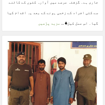
جاری ہے۔ گزشتہ عرصے میں آوارہ کتوں کے کاٹنے
سے کئی افراد کے زخمی ہونے کے بعد یہ اقدام کیا
گیا۔ اس عمل کیل� ...
مزید پڑھیں