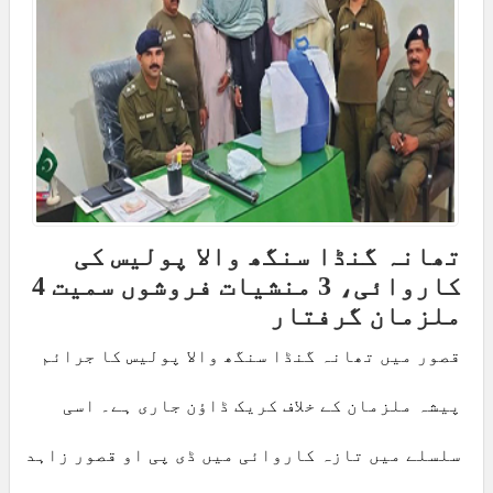
تھانہ گنڈا سنگھ والا پولیس کی
کاروائی، 3 منشیات فروشوں سمیت 4
ملزمان گرفتار
قصور میں تھانہ گنڈا سنگھ والا پولیس کا جرائم
پیشہ ملزمان کے خلاف کریک ڈاؤن جاری ہے۔ اسی
سلسلے میں تازہ کاروائی میں ڈی پی او قصور زاہد