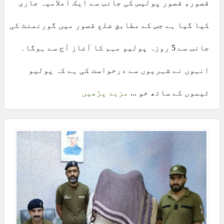
قصور، قصور پولیس کی جانب سے ایک اعلامیہ جاری
کیا گیا ہے جس کے مطابق ضلع قصور میں گورنمنٹ کی
جانب سے 5 روزہ پولیو مہم کا آغاز آج سے ہوگا۔
انہوں نے شہریوں سے درخواست کی ہے کہ پولیو
ٹیموں کے ساتھ خو ...
مزید پڑھیں