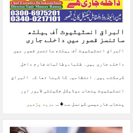
البراق انسٹیٹیوٹ آف ہیلتھ
سائنسز قصور میں داخلے جاری
البراق انسٹیٹیوٹ آف ہیلتھ سائنسز قصور میں
داخلے جاری ہیں۔ طلباءوطالبات فارم داخل
کرسکتے ہیں۔ انتظامیہ کا کہنا تھا کہ البراق
انسٹیٹیوٹ پنجاب میڈیکل فکیلٹی لاہور اور
پنجاب فارمیسی کونسل سے � ...
مزید پڑھیں