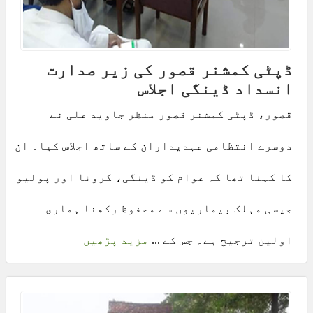
ڈپٹی کمشنر قصور کی زیر صدارت
انسداد ڈینگی اجلاس
قصور، ڈپٹی کمشنر قصور منظر جاوید علی نے
دوسرے انتظامی عہدیداران کے ساتھ اجلاس کیا۔ ان
کا کہنا تھا کہ عوام کو ڈینگی، کرونا اور پولیو
جیسی مہلک بیماریوں سے محفوظ رکھنا ہماری
اولین ترجیح ہے۔ جس کے ...
مزید پڑھیں