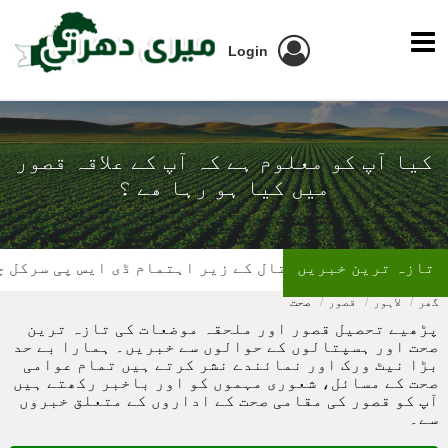
Login
کیا آپ کو معلوم ہے کہ آپ کے علاقہ قصور
میں کیا ہو رہا ھے ؟
تازہ ترین خبریں
ل کے زیر اہتمام ڈی ایس پی سرکل چونیاں آفس میں بلڈ 
گھر
لاہور
قصور
صحت
پڑھیے تحصیل قصور اور ملحقہ موضعات کی تازہ ترین
صحت اور ہسپتالوں کے حوالوں سے خبریں۔ ہمارا بے حد
بڑا نیٹ ورک اور نمائندے نشر کرتے ہیں تمام عوامی
صحت کے مسائل، شعوری مہموں کو اور باخبر رکھتے ہیں
آپ کو قصور کی مقامی صحت کے اداروں کے متعلق خبروں
سے۔