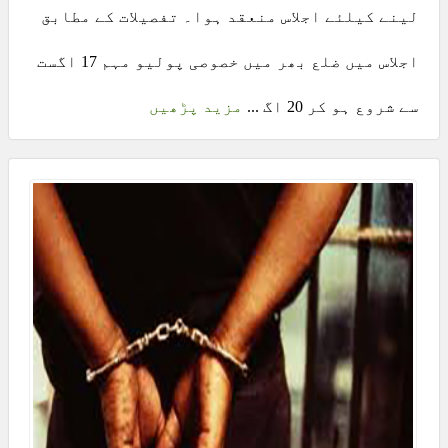
لینے کیلئے اجلاس منعقد ہوا۔ تفصیلات کے مطابق
اجلاس میں ضلع بھر میں خصوصی پولیو مہم 17 اگست
سے شروع ہو کر 20 اگ ...
مزید پڑھیں