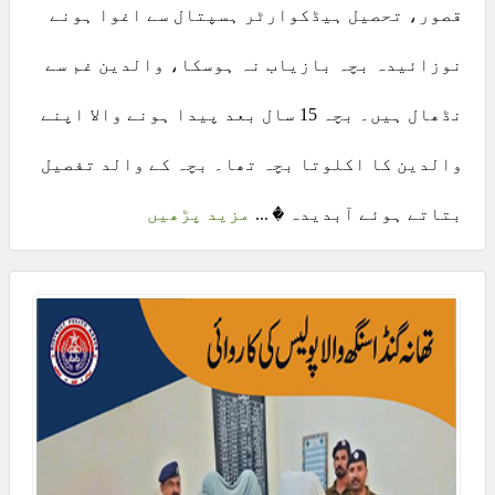
قصور، تحصیل ہیڈکوارٹر ہسپتال سے اغوا ہونے
نوزائیدہ بچہ بازیاب نہ ہوسکا، والدین غم سے
نڈھال ہیں۔ بچہ 15 سال بعد پیدا ہونے والا اپنے
والدین کا اکلوتا بچہ تھا۔ بچہ کے والد تفصیل
بتاتے ہوئے آبدیدہ � ...
مزید پڑھیں