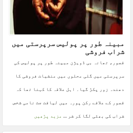
مبینہ طور پر پولیس سرپرستی میں
شراب فروشی
قصور، تھانہ بی ڈویژن مبینہ طور پر پولیس کی
سرپرستی میں گلی محلوں میں منشیات فروشی کا
دھندہ زور پکڑ گیا۔ اہل علاقہ کا کہنا تھا کہ
قصور کے علاقے رکن پورہ میں لیاقت جٹ نامی شخص
شراب کی بھٹی لگا کر شر ...
مزید پڑھیں