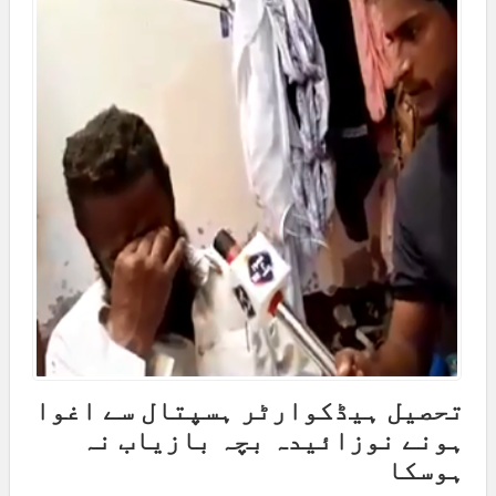
تحصیل ہیڈکوارٹر ہسپتال سے اغوا
ہونے نوزائیدہ بچہ بازیاب نہ
ہوسکا