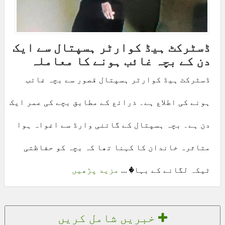
ڈسٹرکٹ ہیڈ کوارٹر ہسپتال سے ایک
دن کے بچہ غائب ہونے کا معاملہ
ڈسٹرکٹ ہیڈ کوارٹر ہسپتال قصور سے بچہ غائب
ہونے کی اطلاع ہے۔ ذرائع کے مطابق بچے کی عمر ایک
دن ہے۔ بچہ ہسپتال کے گائنی وارڈ سے اغواہ ہوا
متاثرہ خاندان کا کہنا تھا کہ بچہ کو حفاظتی
ٹیکہ لگانے کے بہا� ...
مزید پڑھیں
خبریں شامل کریں