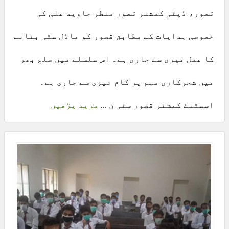
قصور، ڈپٹی کمشنر قصور منظر جاوید علی کی
خصوصی ہدایات کے مطابق قصور کو ماڈل سٹی بنانے
کا عمل تیزی سے جاری ہے۔ اس سلسلے میں ضلع بھر
میں شجرکاری مہم پر کام تیزی سے جاری ہے۔
اسسٹنٹ کمشنر قصور سٹی ن ...
مزید پڑھیں