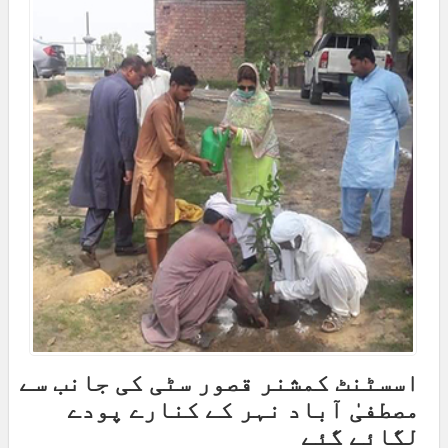
اسسٹنٹ کمشنر قصور سٹی کی جانب سے
مصطفیٰ آباد نہر کے کنارے پودے
لگائے گئے