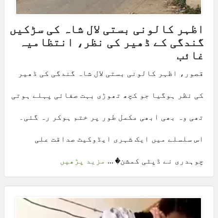
اظہر کالونی بستی لال شاہ کی سڑکیں
گندگی کے ڈھیر کی نظر، انتظامیہ
غائب
قصور، اظہر کالونی بستی لال شاہ گندگی کی ڈھیر
کی نظر ہوگیا جو کچھ تھوڑی بہت صفائی پہلے ہوتی
تھی وہ بھی ابھی مکمل طور پر ختم ہوکر رہ گئی۔
اس سلسلے میں ایک شہری ایڈوکیٹ صداقت علی
چوہدری نے ڈپٹی کمشن� ...
مزید پڑھیں