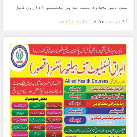
میں بھی محدود پیمانے پر تعلیمی اداروں کھل
گئے ہیں۔ جن م ...
مزید پڑھیں