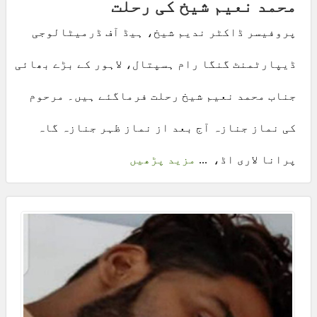
محمد نعیم شیخ کی رحلت
پروفیسر ڈاکٹر ندیم شیخ، ہیڈ آف ڈرمیٹالوجی
ڈیپارٹمنٹ گنگا رام ہسپتال، لاہور کے بڑے بھائی
جناب محمد نعیم شیخ رحلت فرماگئے ہیں۔ مرحوم
کی نماز جنازہ آج بعد از نماز ظہر جنازہ گاہ
پرانا لاری اڈ، ...
مزید پڑھیں