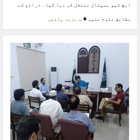
ایچ کیو ہسپتال منتقل کر دیا گیا۔ ذرائع کے
مطابق ملزم منیر � ...
مزید پڑھیں