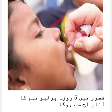
قصور میں 5 روزہ پولیو مہم کا
آغاز آج سے ہوگا