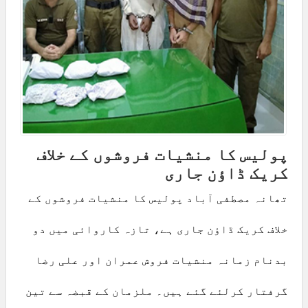
پولیس کا منشیات فروشوں کے خلاف
کریک ڈاؤن جاری
تھانہ مصطفی آباد پولیس کا منشیات فروشوں کے
خلاف کریک ڈاؤن جاری ہے، تازہ کاروائی میں دو
بدنام زمانہ منشیات فروش عمران اور علی رضا
گرفتار کرلئے گئے ہیں۔ ملزمان کے قبضہ سے تین