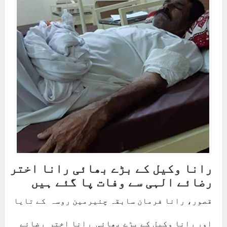
رانا وکیل کے بڑے بھائی رانا اختر
رضائے الہی سے وفات پا گئے ہیں
قصور، رانا فرمان سابقہ چئیرمین روسہ کے تایا
اور رانا وکیل کے بڑے بھائی رانا اختر رضائے