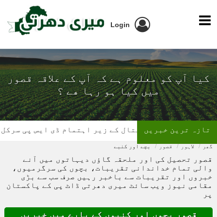
Login
کیا آپ کو معلوم ہے کہ آپ کے علاقہ قصور
میں کیا ہو رہا ھے ؟
تازہ ترین خبریں
ل کے زیر اہتمام ڈی ایس پی سرکل چونیاں آفس میں بلڈ 
گھر
لاہور
قصور
بچے اور کنبے
قصور تحصیل کی اور ملحقہ گاؤں دیہاتوں میں آنے
والی تمام خداندانی تقریبات، بچوں کی سرگرمیوں،
خبروں اور تقریبات سے باخبر رہیں صرف سب سے بڑی
مقامی نیوز ویب سائٹ میری دھرتی ڈاٹ پی کے پاکستان
پر
قصور بچوں اور کنبوں کے بارے میں خبریں