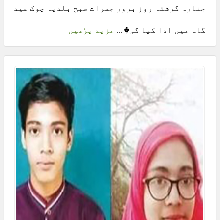
جنازہ گزشتہ روز بروز جمرات صبح بلدیہ چوک عید
گاہ میں ادا کیا گی� ...
مزید پڑھیں