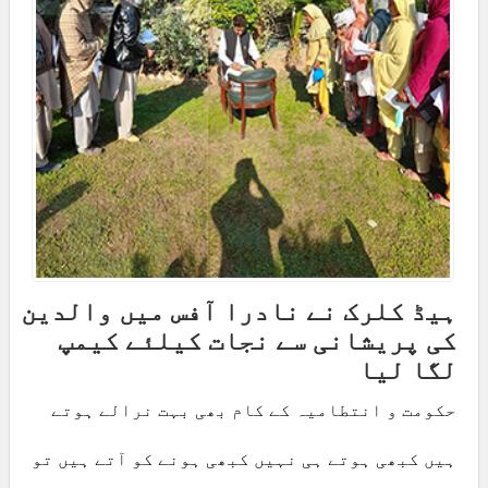
ہیڈ کلرک نے نادرا آفس میں والدین
کی پریشانی سے نجات کیلئے کیمپ
لگا لیا
حکومت و انتطامیہ کے کام بھی بہت نرالے ہوتے
ہیں کبھی ہوتے ہی نہیں کبھی ہونے کو آتے ہیں تو