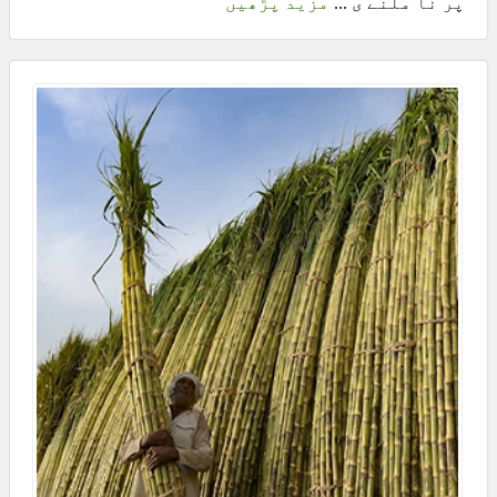
پر نا ملنے ی ...
مزید پڑھیں