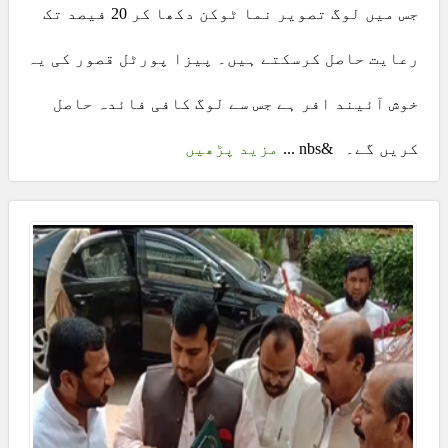
جس میں لوگ تصویر نما ٹوکن دکھا کر 20 فیصد تک
رعایت حاصل کرسکتے ہیں۔ پیزا پورٹل قصور کی یہ
خوش آئیند افر ہے جس سے لوگ کافی فائدہ حاصل
کریں گے۔ &nbs ...
مزید پڑھیں