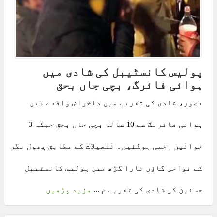
پولیس کانسٹیبل کی شادی میں
ہوائی فائرگ، بچی جاں بحق
قصور، شادی کی تقریب میں دلخراش واقعے میں
ہوائی فائرنگ سے 10 سالہ بچی جاں بحق جبکہ 3
خواتین زخمی ہوگئیں۔ تفصیلات کے مطابق پھول نگر
کے نواحی گاؤں تارا گڑھ میں پولیس کانسٹیبل
حسنین کی شادی کی تقریب م ...
مزید پڑھیں