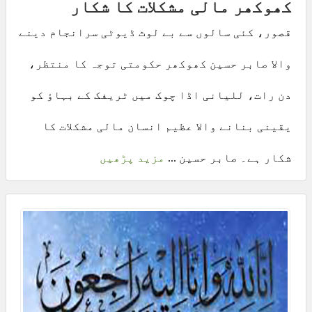
کھوکھر مالی مشکلات کا شکار
قصور، کئی سالوں سے بے لوث ڈیوٹی سرانجام دینے
والا صابر حسین کھوکھر حکومتی توجہ کا منتظر،
دن رات، للیانی اڈا چوک میں ٹریفک کے بہاؤ کو
یقینی بنانے والا عظیم انسان مالی مشکلات کا
شکار ہے۔ صابر حسین ...
مزید پڑھیں