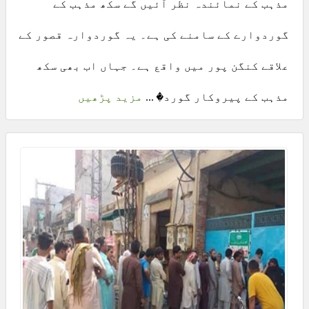
مذہب کے نمائندہ نظر آئیں گے سکھ مذہب کے
گوردوارے کے سامنے کی ہے۔ یہ گوردوارہ قصور کے
علاقے کنگن پور میں واقع ہے۔ جہاں اب بھی سکھ
مذہب کے پیروکار گورد� ...
مزید پڑھیں