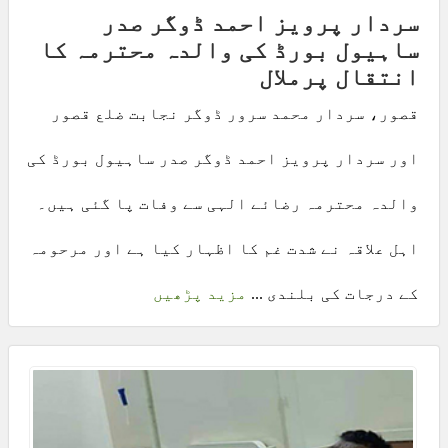
سردار پرویز احمد ڈوگر صدر
ساہیول بورڈ کی والدہ محترمہ کا
انتقال پرملال
قصور، سردار محمد سرور ڈوگر نجابت ضلع قصور
اور سردار پرویز احمد ڈوگر صدر ساہیول بورڈ کی
والدہ محترمہ رضائے الہی سے وفات پا گئی ہیں۔
اہل علاقہ نے شدت غم کا اظہار کیا ہے اور مرحومہ
کے درجات کی بلندی ...
مزید پڑھیں