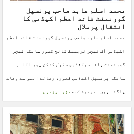
محمد اسلم عابد صاحب پرنسپل
گورنمنٹ قائد اعظم اکیڈمی کا
انتقال پرملال
محمد اسلم عابد صاحب پرنسپل گورنمنٹ قائد اعظم
اکیڈمی آف ٹیچر ٹریننگ کالج قصور سابقہ ٹیچر
گورنمنٹ ہائر سیکنڈری سکول کنگن پور اللہ،
سابقہ پرنسپل اکیڈمی قصور، رضائے الہی سے وفات
پاگئے ہیں۔ مرحوم ک ...
مزید پڑھیں