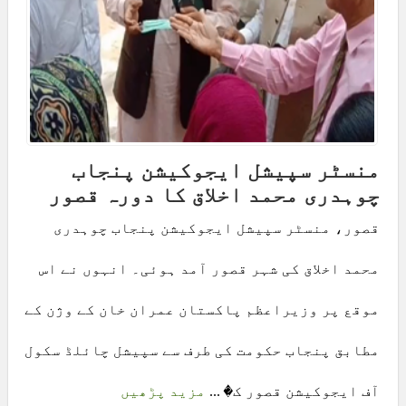
منسٹر سپیشل ایجوکیشن پنجاب
چوہدری محمد اخلاق کا دورہ قصور
قصور، منسٹر سپیشل ایجوکیشن پنجاب چوہدری
محمد اخلاق کی شہر قصور آمد ہوئی۔ انہوں نے اس
موقع پر وزیراعظم پاکستان عمران خان کے وژن کے
مطابق پنجاب حکومت کی طرف سے سپیشل چائلڈ سکول
آف ایجوکیشن قصور ک� ...
مزید پڑھیں