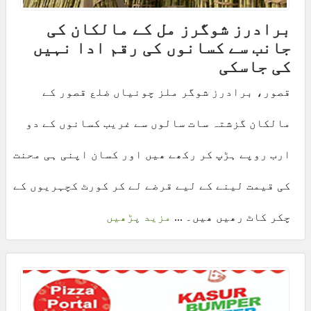
برادرز شوگرز مل کے مالکان کی
جانب سے کسانوں کی رقم ادا نہیں
کی جاسکی
قصور، برادرز شوگر ملز چونیاں ضلع قصور کے
مالکان گزشتہ سات سالوں سے غریب کسانوں کے دو
ارب روپے ہڑپ کر رکھے ھیں اور کسان اپنی ہی محنت
کی قیمت لینے کے لیے قرضے لے کر کورٹ کچہریوں کے
چکر کاٹ رھیں ھیں۔ ...
مزید پڑھیں