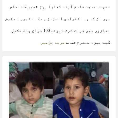
مدینہ مسجد خادم آباد کھارا روڑ قصور کے امام
ہیں ان کا یہ انفرادی ااعزاز ہے کہ انہوں نے فرض
نمازوں میں قرات کرتے ہوئے 100 قرآن پاک مکمل
کیے ہیں۔ محترم شف ...
مزید پڑھیں