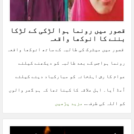
قصور میں رونما ہوا لڑکی کے لڑکا
بننے کا انوکھا واقعہ
قصور میں میٹرک کی طالبہ کے ساتھ انوکھا واقعہ
رونما ہواجس کے بعد طالبہ کو دیکھنے کیلئے
عوام کا رش اہلخانہ کو مبارکباد دینے کیلئے
اُمڈ آیا۔ اہل علاقہ کا کہنا تھا کہ ہم گھر والوں
کو اللہ کی طرف ...
مزید پڑھیں