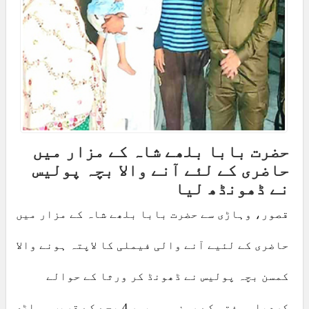
حضرت بابا بلھے شاہ کے مزار میں
حاضری کے لئے آنے والا بچہ پولیس
نے ڈھونڈھ لیا
قصور، وہاڑی سے حضرت بابا بلھے شاہ کے مزار میں
حاضری کے لئیے آنے والی فیملی کا لاپتہ ہونے والا
کمسن بچہ پولیس نے ڈھونڈ کر ورثا کے حوالے
کردیا۔ ہفتہ کے روز سہہ پہر 4 بجے کے قریب وہاڑی