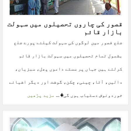
قصور کی چاروں تحصیلوں میں سہولت
بازار قائم
ضلع قصور میں لوگوں کی سہولت کیلئے پورے ضلع
بشمول تمام تحصیلوں میں سہولت بازار قائم
کرلئے ہیں جہاں پر سستے داموں پھل، سبزیاں،
دالیں، آٹا، چینی، چکن، گوشت اور دیگر اشیائے
خوردونوش دستیاب ہوں گی� ...
مزید پڑھیں