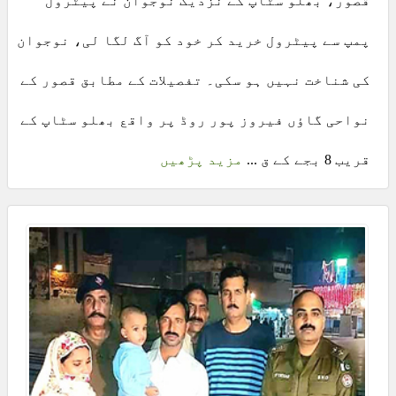
قصور، بھلو سٹاپ کے نزدیک نوجوان نے پیٹرول
پمپ سے پیٹرول خرید کر خود کو آگ لگا لی، نوجوان
کی شناخت نہیں ہو سکی۔ تفصیلات کے مطابق قصور کے
نواحی گاؤں فیروز پور روڈ پر واقع بھلو سٹاپ کے
قریب 8 بجے کے ق ...
مزید پڑھیں