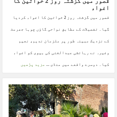
قصور میں گزشتہ روز 2 خواتین کا
اغواء
قصور میں گزشتہ روز 2 خواتین کا اغواء کردیا
گیا۔ تفصیلات کے مطابق نواحی گاؤں چوہا جھرمٹ
کے نزدیک مبینہ طور پر ملزمان ندیم، نعیم
وغیرہ نے رہائشی عبدالغنی کی بیوی کو اغواء
کیا۔ دوسرے واقعے میں منڈی ...
مزید پڑھیں