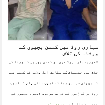
سہاری روڈ میں کمسن بچیوں کے
ورثاہ کی تلاش
قصور،سہارہ روڈ میں دو کمسن بچیوں کے ورثا کی
تلاش ہے۔ تفصیلات کے مطابق اہل علاقہ کا کہنا تھا
کہ بچیاں سہاری روڈ کے قریب بائی پاس کے قریب
روڈ پر گاڑیوں کے قریب موجود تھیں۔ بچیوں کی
عمریں 3 سال کے ...
مزید پڑھیں