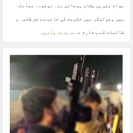
عوام بھی پریشان ہوجاتی ہے۔ موجودہ معاملہ
میں پھولنگر میں حکومت کی جانب سے جن طلبہ و
طالبات کے ب فارم نہ ...
مزید پڑھیں