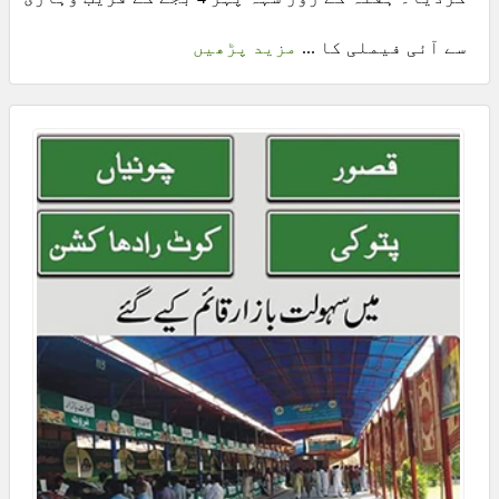
سے آئی فیملی کا ...
مزید پڑھیں