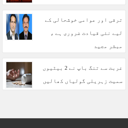
ترقی اور عوامی خوشحالی کے
لیے نئی قیادت ضروری ہے ،
مبشر مجید
غربت سے تنگ باپ نے 2 بیٹیوں
سمیت زہریلی گولیاں کھالیں