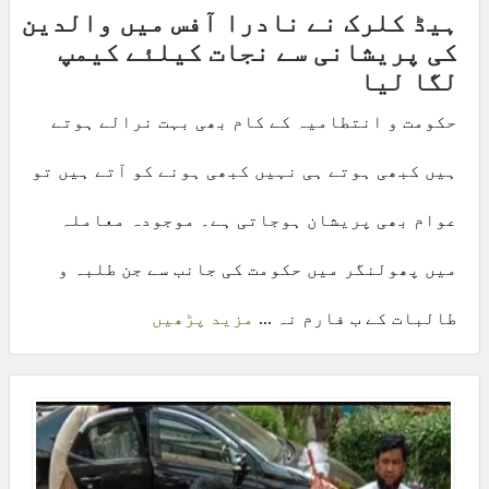
ہیڈ کلرک نے نادرا آفس میں والدین
کی پریشانی سے نجات کیلئے کیمپ
لگا لیا
حکومت و انتطامیہ کے کام بھی بہت نرالے ہوتے
ہیں کبھی ہوتے ہی نہیں کبھی ہونے کو آتے ہیں تو
عوام بھی پریشان ہوجاتی ہے۔ موجودہ معاملہ
میں پھولنگر میں حکومت کی جانب سے جن طلبہ و
طالبات کے ب فارم نہ ...
مزید پڑھیں