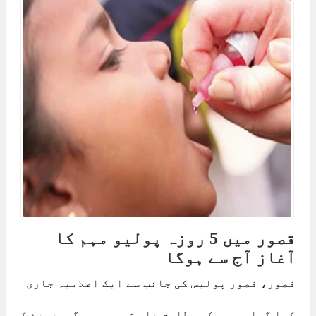
قصور میں 5 روزہ پولیو مہم کا
آغاز آج سے ہوگا
قصور، قصور پولیس کی جانب سے ایک اعلامیہ جاری
کیا گیا ہے جس کے مطابق ضلع قصور میں گورنمنٹ کی