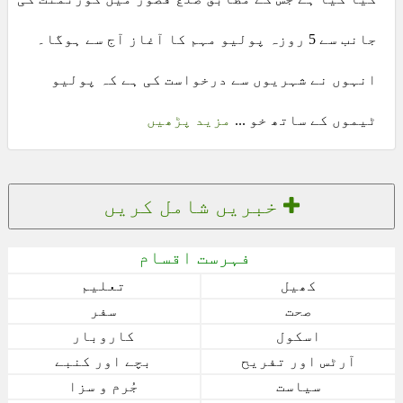
جانب سے 5 روزہ پولیو مہم کا آغاز آج سے ہوگا۔
انہوں نے شہریوں سے درخواست کی ہے کہ پولیو
ٹیموں کے ساتھ خو ...
مزید پڑھیں
خبریں شامل کریں
فہرست اقسام
کھیل
تعلیم
صحت
سفر
اسکول
کاروبار
آرٹس اور تفریح
بچے اور کنبے
سیاست
جُرم و سزا