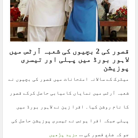
قصور کی 2 بچیوں کی شعبہ آرٹس میں
لاہور بورڈ میں پہلی اور تیسری
پوزیشن
میٹرک کے سالانہ امتحانات میں قصور کی بچیوں نے
شعبہ آرٹس میں نمایاں کامیابی حاصل کرکے قصور
کا نام روشن کیا۔ اقرا زین نے لاہور بورڈ میں
پہلی جبکہ اقرا یونس نے تیسری پوزیشن حاصل کی
جو کہ ضلع قصور کی ...
مزید پڑھیں