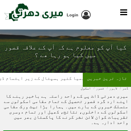
Login
کیا آپ کو معلوم ہے کہ آپ کے علاقہ قصور
میں کیا ہو رہا ھے ؟
تازہ ترین خبریں
تھیلیسیمیا کئیر ہسپتال کے زیر اہتمام ڈی ایس پی
گھر
لاہور
قصور
اسکول
میری دھرتی ڈاٹ پی کے واحد راستہ ہے باخبر رہنے کا
اپنے ارد گرد قصور تحصیل کے تمام مقامی اسکولوں سے
منسلک خبروں کے بارے میں۔ ہمارا بڑا نیٹ ورک مقامی
اسکولوں کے داخلوں، نتائج، کھیل اور تمام دوسری
تقریبات کوان لائن نشر کرنے کا پاکستان بھر میں
واحد ادارہ ہے۔