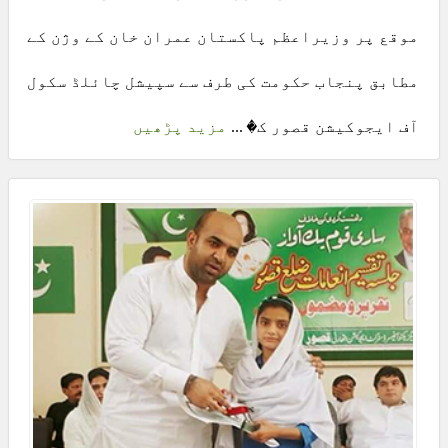
موقع پر وزیراعظم پاکستان عمران خان کے وژن کے
مطابق پنجاب حکومت کی طرف سے سپیشل چائلڈ سکول
آف ایجوکیشن قصور ک� ...
مزید پڑھیں