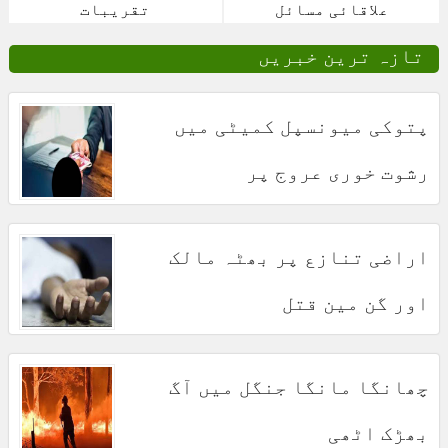
علاقائی مسائل
تقریبات
تازہ ترین خبریں
پتوکی میونسپل کمیٹی میں
رشوت خوری عروج پر
اراضی تنازع پر بھٹہ مالک
اور گن مین قتل
چھانگا مانگا جنگل میں آگ
بھڑک اٹھی