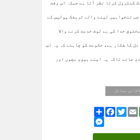
ک کنٹرول کرتا نظر آتا ہے جبکہ اس وقت
 جب تنخواہیں لینے والے ٹریفک پولیس کے
خلوق خدا کی بے لوث خدمت کرنے والا
ل کا شکار ہے، حکومت کو چاہئے کہ وہ اس
ی جائے تاکہ یہ اپنے بیوی بچوں اور
اقائی مسائل
Share
Facebook
Twitte
Messenger