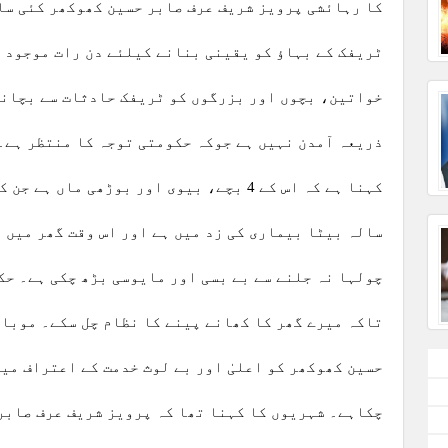
کا رہائشی پرویز شریف عرف صابر حسین کھوکھر کئی سا
ٹریفک کے بہاؤ کو یقینی بنانے کیلئے دن رات موجود ر
خواتین، بچوں اور بزرگوں کو ٹریفک حادثات سے بچانے
ذریعہ آمدن نہیں ہے جوکہ حکومتی توجہ کا منتظر ہے۔
کہنا ہے کہ اس کے 4 بچے، بیوی اور بوڑھی م
سالہ بیٹا بیماری کی زد میں ہے اور اس وقت گھر میں ف
چولہا نہ جلنے سے بے بسی اور مایوسی بڑھ چکی ہے۔ ح
تاکہ میرے گھر کا کھانے پینے کا نظام چل سکے۔ موبائ
حسین کھوکھر کو اعلیٰ اور بے لوث خدمت کے اعتراف می
چکاہے۔ شہریوں کا کہنا تھا کہ پرویز شریف عرف صابر