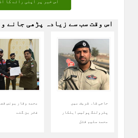
اس خبر پر اپنی رائے کا اظ
اس وقت سب سے زیادہ پڑھی جانے و
حاجی شاہ شریف میں
محمد وقار یونس قصو
پٹرولنگ پولیس اہلکار
فخر بن گئے
محمد سلیم قتل