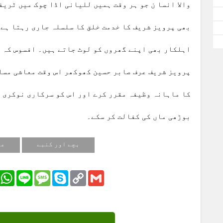
والا انسا ن جو ہر وقت ہمیں للیانی اڈا چوک میں ٹریف
بھی پرویز شریف کا خدمت خلق کا سلسلہ جاری رہتا ہے
اہلکار بھی اپنے گھروں کو لوٹ جاتے ہیں۔ افسوس کہ م
پرویز شریف عرف صابر حسین کھوکھر اس وقت معاشی مسائ
کا ماہانہ وظیفہ مقرر کرے اور اس کو سرکاری نوکری د
بوڑھی ماں کی کفالت کر سکے۔
بچے اور کنبے
عل
r
Email
WhatsApp
Line
Message
Skype
Copy
Gmail
Link