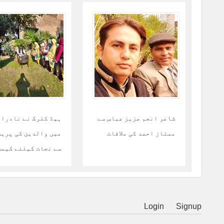
شاعر انجم عزیز عباس سے
ہیڈ کلرک نے نادرا 
ممتاز احمد کی ملاقات
میں والدین کی پری
سے نجات کیلئے کیمپ
لیا
Login
Signup