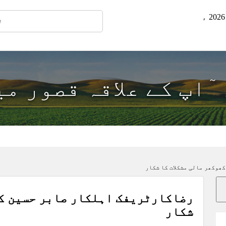
 ٓاپ کے علاقہ قصور م
ھوکھر مالی مشکلات کا شکار
رضاکارٹریفک اہلکار صابر حسین کھ
شکار