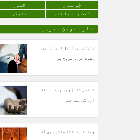
چُونياں
قصور
کوٹ رادھا کشن
پتوکی
تازہ ترین خبریں
پتوکی میونسپل کمیٹی میں
رشوت خوری عروج پر
اراضی تنازع پر بھٹہ مالک
اور گن مین قتل
چھانگا مانگا جنگل میں آگ