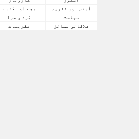
آرٹس اور تفریح
بچے اور کنبے
سیاست
جُرم و سزا
علاقائی مسائل
تقریبات