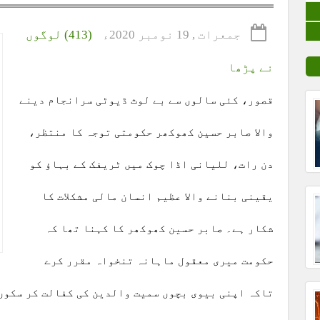
جمعرات , 19 نومبر 2020ء
(413) لوگوں
نے پڑھا
قصور، کئی سالوں سے بے لوث ڈیوٹی سرانجام دینے
والا صابر حسین کھوکھر حکومتی توجہ کا منتظر،
دن رات، للیانی اڈا چوک میں ٹریفک کے بہاؤ کو
یقینی بنانے والا عظیم انسان مالی مشکلات کا
شکار ہے۔ صابر حسین کھوکھر کا کہنا تھا کہ
حکومت میری معقول ماہانہ تنخواہ مقرر کرے
تاکہ اپنی بیوی بچوں سمیت والدین کی کفالت کر سکوں