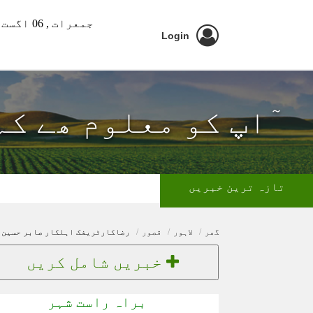
جمعرات ,
06 اگست 2026 ء
Login
ٓاپ کو معلوم ھے کہ
تازہ ترین خبریں
گھر
لاہور
قصور
رضاکارٹریفک اہلکار صابر حسین ک
خبریں شامل کریں
براہ راست شہر