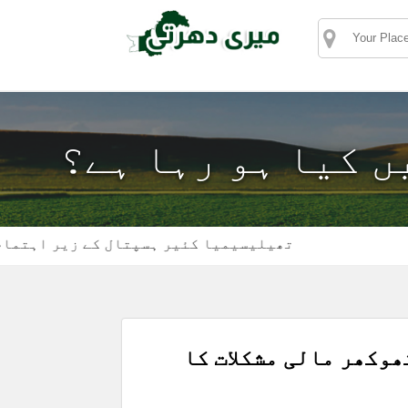
یں کیا ہو رہا ہے؟
تھیلیسیمیا کئیر ہسپتال کے زیر اہتمام ڈی ایس 
وکھر مالی مشکلات کا