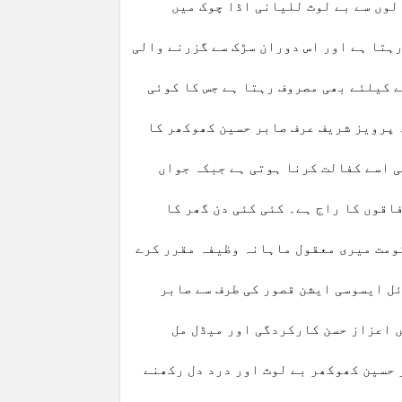
لوں سے بے لوث للیانی اڈا چوک میں
ہتا ہے اور اس دوران سڑک سے گزرنے والی
 کیلئے بھی مصروف رہتا ہے جس کا کوئی
 پرویز شریف عرف صابر حسین کھوکھر کا
اں ہے جن کی اسے کفالت کرنا ہوتی ہے جبکہ جواں
اقوں کا راج ہے۔ کئی کئی دن گھر کا
کومت میری معقول ماہانہ وظیفہ مقرر کرے
ل ایسوسی ایشن قصور کی طرف سے صابر
ں اعزاز حسن کارکردگی اور میڈل مل
 حسین کھوکھر بے لوث اور درد دل رکھنے