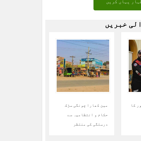
ہار یہاں کریں
الی خبریں
ر کا
مین کھارا چونگی سڑک
حکام و انتظامیہ سے
درستگی کی منتظر