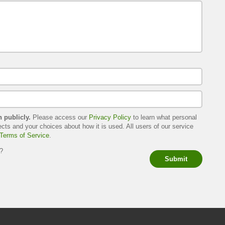
h publicly.
Please access our
Privacy Policy
to learn what personal
ects and your choices about how it is used. All users of our service
Terms of Service
.
s?
Submit