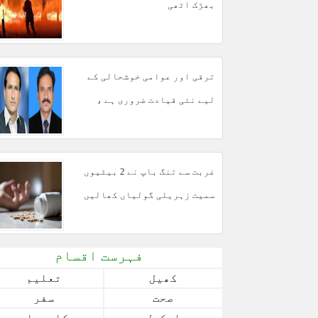
بھڑک اٹھی
ترقی اور عوامی خوشحالی کے
لیے نئی قیادت ضروری ہے ،
مبشر مجید
غربت سے تنگ باپ نے 2 بیٹیوں
سمیت زہریلی گولیاں کھالیں
فہرست اقسام
کھیل
تعلیم
صحت
سفر
اسکول
کاروبار