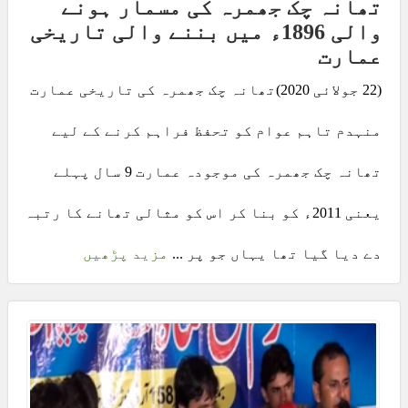
تھانہ چک جھمرہ کی مسمار ہونے
والی 1896ء میں بننے والی تاریخی
عمارت
(22 جولائی 2020)تھانہ چک جھمرہ کی تاریخی عمارت
منہدم تاہم عوام کو تحفظ فراہم کرنے کے لیے
تھانہ چک جھمرہ کی موجودہ عمارت 9 سال پہلے
یعنی 2011ء کو بنا کر اس کو مثالی تھانے کا رتبہ
دے دیا گیا تھا یہاں جو پر ...
مزید پڑھیں