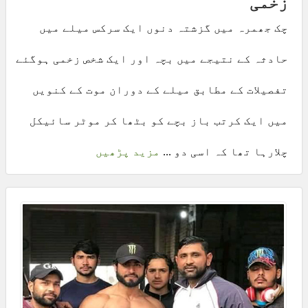
زخمی
چک جھمرہ میں گزشتہ دنوں ایک سرکس میلے میں
حادثہ کے نتیجے میں بچہ اور ایک شخص زخمی ہوگئے
تفصیلات کے مطابق میلے کے دوران موت کے کنویں
میں ایک کرتب باز بچے کو بٹھا کر موٹر سائیکل
چلارہا تھا کہ اسی دو ...
مزید پڑھیں