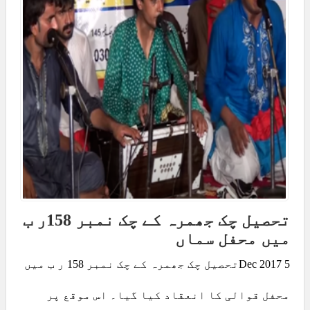
تحصیل چک جھمرہ کے چک نمبر 158ر ب
میں محفل سماں
5 Dec 2017تحصیل چک جھمرہ کے چک نمبر 158 ر ب میں
محفل قوالی کا انعقاد کیا گیا۔ اس موقع پر