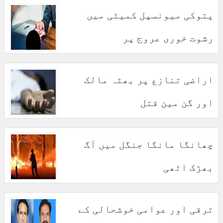
پتوکی میونسپل کمیٹی میں
رشوت خوری عروج پر
اراضی تنازع پر بھٹہ مالک
اور گن مین قتل
چھانگا مانگا جنگل میں آگ
بھڑک اٹھی
ترقی اور عوامی خوشحالی کے