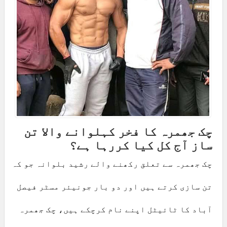
چک جھمرہ کا فخر کہلوانے والا تن
ساز آج کل کیا کررہا ہے؟
چک جھمرہ سے تعلق رکھنے والے رشید بلوانہ جو کہ
تن سازی کرتے ہیں اور دو بار جونیئر مسٹر فیصل
آباد کا ٹائیٹل اپنے نام کرچکے ہیں، چک جھمرہ