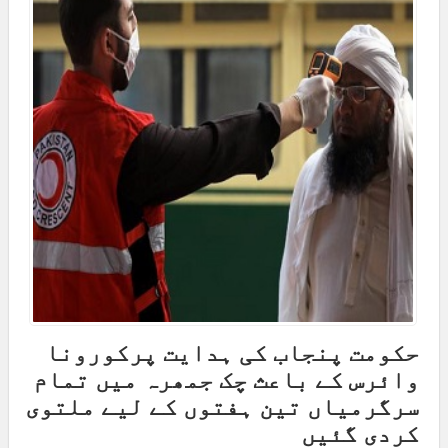
حکومت پنجاب کی ہدایت پرکورونا
وائرس کے باعث چک جمھرہ میں تمام
سرگرمیاں تین ہفتوں کے لیے ملتوی
کردی گئیں