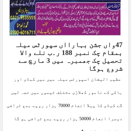
47واں جشن بہارااں سپورٹس میلہ
بمقام چک نمبر 188 ر۔ب نلے والا
تحصیل چک جھمبرہ میں 3 مارچ سے
شروع ہوگا
عظیم الیشان اسپورٹس میلہ میں میں کبڈی اور
ہاکی کے نامور کھلاڑی مختلف ٹیموں میں حصہ لیں
گے کبڈی کا پہلا انعام 70000 ہزار روپے بمع ٹرافی
دوسرا انعام 50000 ہزار روپے بمع ٹرافی ہو گا