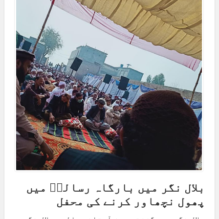
بلال نگر میں بارگاہ رسالتؐ میں
پھول نچھاور کرنے کی محفل