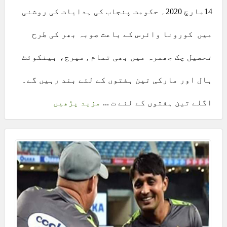
14مارچ 2020۔ حکومت پنجاب کی ہدایات کی روشنی
میں کورونا وائرس کے باعث صوبہ بھر کی طرح
تحصیل چک جھمرہ میں بھی تمام , میرج، بینکوئٹ
ہال اور مارکی تین ہفتوں کے لئے بند رہیں گے۔
اگلے تین ہفتوں کے لئے ت ...
مزید پڑھیں