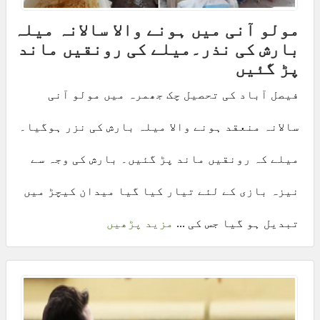
مولو آنی میں ہونے والا سالانہ میلہ
بارش کی نذر۔میلے کی رونقیں ماند
پڑ گئیں
فیصل آباد کی تحصیل چک جھمرہ میں مولو آنی
سالانہ منعقد ہونے والا میلہ بارش کی نزر ہوگیا۔
میلے کہ رونقیں ماند پڑ گئیں۔ بارش کی وجہ سے
نیزہ بازی کے لئے تیار کیا گیا میدان کیچڑ میں
تبدیل ہو گیا جس کی ...
مزید پڑھیں