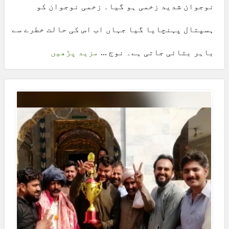
نوجوان شدید زخمی ہو گیا۔ زخمی نوجوان کو
ہسپتال پہنچایا گیا جہاں اب اس کی حالت خطرے سے
باہر بتائی جاتی ہے۔ نوج ...
مزید پڑھیں