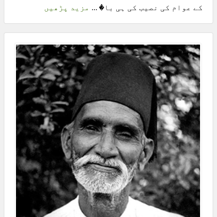
کے عوام کی نصیب کی ہی با� ...
مزید پڑھیں