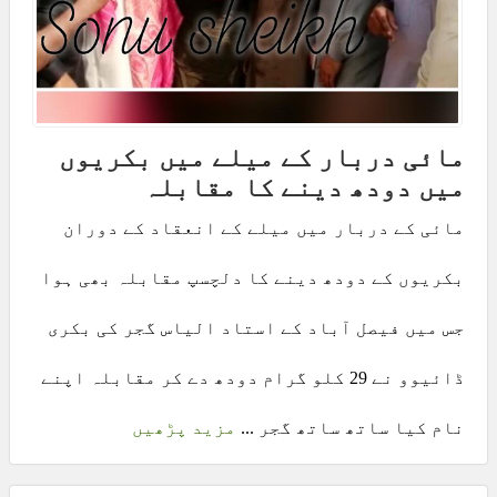
مائی دربار کے میلے میں بکریوں
میں دودھ دینے کا مقابلہ
مائی کے دربار میں میلے کے انعقاد کے دوران
بکریوں کے دودھ دینے کا دلچسپ مقابلہ بھی ہوا
جس میں فیصل آباد کے استاد الیاس گجر کی بکری
ڈائیوو نے 29 کلو گرام دودھ دے کر مقابلہ اپنے
نام کیا ساتھ ساتھ گجر ...
مزید پڑھیں