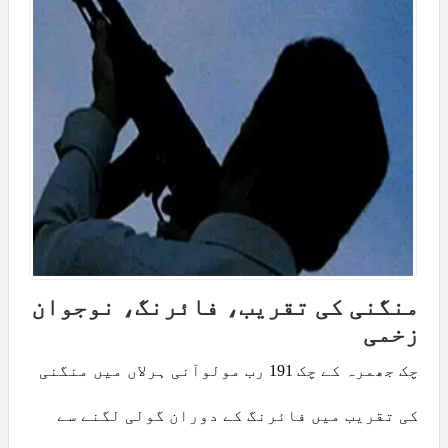
منگنی کی تقریب، فائرنگ، نوجوان
زخمی
چک جھمرہ کے چک 191 رب مولوآنی ہرلاں میں منگنی
کی تقریب میں فائرنگ کے دوران گولی لگنے سے