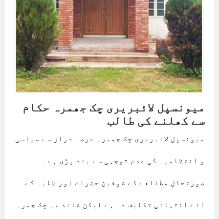
میونسپل لائبریری چک جھمرہ حکام
سے کھلنے کی طالب
میونسپل لائبریری چک جھمرہ عرصہ دراز سے سیاسی
و انتظامیہ کی عدم توجہی سے بند پڑی ہے۔
صورتحال مطالعے کے شوقین حضرات اور طلبہ کے
لئے انتہائی تکلیف دہ ہے لیکن شائد یہ چک جمرہ