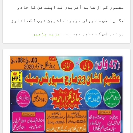
مشہور قوال شاہد آفریدی نے اپنے فن کا جادو
جگایا جس سے وہاں موجود حاضرین خوب لطف اندوز
ہوئے۔ اس کے علاوہ دوسرے ...
مزید پڑھیں