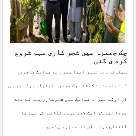
چک جھمرہ میں شجر کاری مہم شروع
کرد ی گئی
سیکرٹری مائینز اینڈ منرل نے فیڈمک کادورہ
کرکے اسسٹنٹ کمشنر چک جھمرہ امتیاز بیگ اور سی
ای اوکے ہمراہ فیڈمک میں شجرکاری مہم کے تحت
پودا لگا کر ایک لاکھ پودے لگانے کی مہم کا
افتتاح کیا۔ ان کا ...
مزید پڑھیں