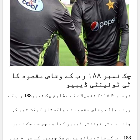
چک نمبر ۱۸۸ ر ب کے وقاص مقصود کا
ٹی ٹوئینٹی ڈیبیو
نومبر ۴ ۲۰۱۸ تفصیلات کے مطابق چک نمبر188 ر ب کے
رہنے والے وقاص مقصود نے پاکستان کرکٹ ٹیم کی
جانب سے ٹی ٹوئنٹی ڈیبیو کیا ھے جس سے چک نمبر
188 ر ب کے ساتھ ساتھ پوری چک جھمرہ کے عوام میں