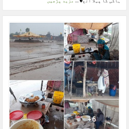
ہاکی کا پہلا انع� ...
مزید پڑھیں