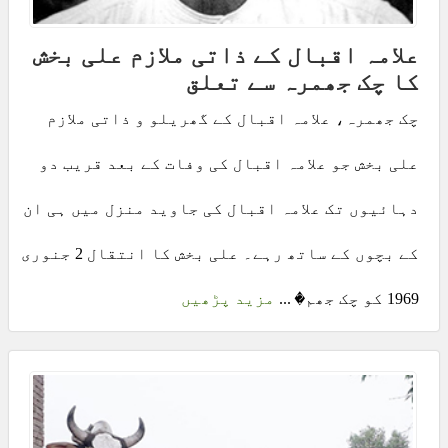
علامہ اقبال کے ذاتی ملازم علی بخش
کا چک جھمرہ سے تعلق
چک جھمرہ، علامہ اقبال کے گھریلو و ذاتی ملازم
علی بخش جو علامہ اقبال کی وفات کے بعد قریب دو
دہائیوں تک علامہ اقبال کی جاوید منزل میں ہی ان
کے بچوں کے ساتھ رہے۔ علی بخش کا انتقال 2 جنوری
1969 کو چک جھم� ...
مزید پڑھیں