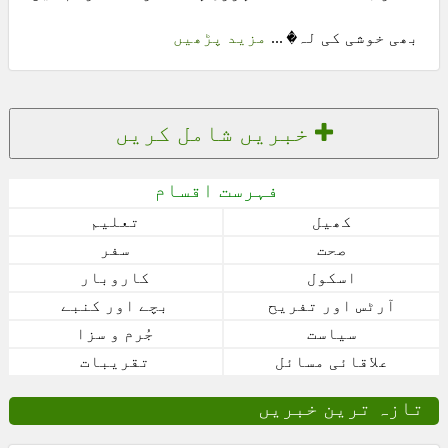
بھی خوشی کی لہ� ...
مزید پڑھیں
خبریں شامل کریں
فہرست اقسام
کھیل
تعلیم
صحت
سفر
اسکول
کاروبار
آرٹس اور تفریح
بچے اور کنبے
سیاست
جُرم و سزا
علاقائی مسائل
تقریبات
تازہ ترین خبریں