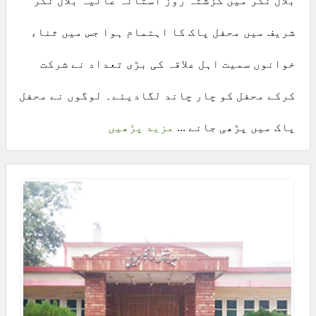
بلال نگر میں گزشتہ روز آستانہ عالیہ بلال نگر
شریف میں محفل پاک کا اہتمام ہوا جس میں ثناء
خوانوں سمیت اہل علاقہ کی بڑی تعداد نے شرکت
کرکے محفل کو چار چاند لگادیئے۔ لوگوں نے محفل
پاک میں پڑھی جانے ...
مزید پڑھیں