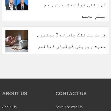
لیے نئی قیادت ضروری ہے ،
مبشر مجید
غربت سے تنگ باپ نے 2 بیٹیوں
سمیت زہریلی گولیاں کھالیں
ABOUT US
CONTACT US
About Us
Advertise with Us