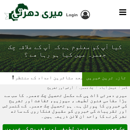
Login
کیا آپ کو معلوم ہے کہ آپ کے علاقہ چک
جھمرہ میں کیا ہو رہا ھے ؟
تازہ ترین خبریں
بعد متاثرین امداد کے منتظر
تیز رفتار بس کی کار کو ٹکر، 
گھر
فیصل آباد
چک جھمرہ
آرٹس اور تفریح
میری دھرتی ڈاٹ پی کے مکمل تحصیل چک جھمرہ کا سب سے
بڑا مقامی فنون لطیفہ، میوزیم، ثقافت اور تفریح
کی خبروں کا پورٹل ہے۔ ہم تحصیل چک جھمرہ کے کنسرٹس
اور تقریبات کی خبروں کو مقبول فنکاروں کے ساتھ
نشر کرنے کا واحد ان لائن ذریعہ ہیں۔
چک جھمرہ میں فنون لطیفہ اور تفریح کی خبروں