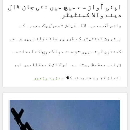
اپنی آواز سے میچ میں نئی جان ڈال
دینے والا کمنٹیٹر
وائس آف جھمرہ لالہ فیاض تحصیل چک جھمرہ کے
بہترین کمنٹیٹر کے طور پر جانے جاتے ہیں وہ جب
کمنٹری کرتے ہیں تو سننے والا میچ کے لمحات سے
زیادہ محظوظ ہوتا ہے۔ لوگ ان کے مکالموں اور
انداز کو بے حد پسند ک� ...
مزید پڑھیں