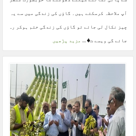
آپ ملاحظہ کرسکتے ہیں۔ گاؤں کی زندگی میں سے یہ
چیز نکال لی جائے تو گاؤں کی زندگی ختم ہوکر رہ
جائے گی ویسے ت� ...
مزید پڑھیں