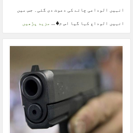
انہیں الوداعی چائے کی دعوت دی گئی۔ جس میں
انہیں الوداع کہا گیا اس م� ...
مزید پڑھیں