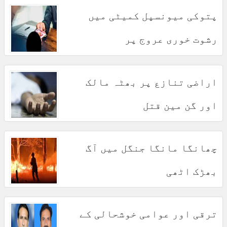
پتوکی میونسپل کمیٹی میں
رشوت خوری عروج پر
اراضی تنازع پر بھٹہ مالک
اور گن مین قتل
چھانگا مانگا جنگل میں آگ
بھڑک اٹھی
ترقی اور عوامی خوشحالی کے