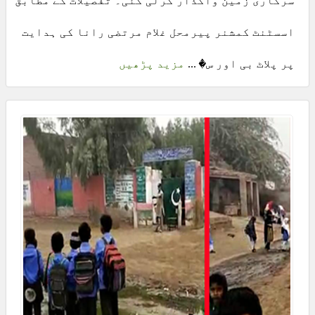
سرکاری زمین واگذار کرلی گئی۔ تفصیلات کے مطابق
اسسٹنٹ کمشنر پیرمحل غلام مرتضی رانا کی ہدایت
پر پلاٹ بی اور س� ...
مزید پڑھیں