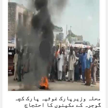
محلہ وزیرپارک غوثیہ پارک کچہ
گوجرہ کے مکینوں کا احتجاج