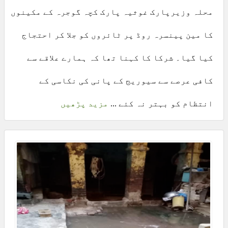
محلہ وزیرپارک غوثیہ پارک کچہ گوجرہ کے مکینوں
کا مین پینسرہ روڈ پر ٹائروں کو جلا کر احتجاج
کیا گیا۔ شرکا کا کہنا تھا کہ ہمارے علاقے سے
کافی عرصے سے سیوریج کے پانی کی نکاسی کے
انتظام کو بہتر نہ کئے ...
مزید پڑھیں