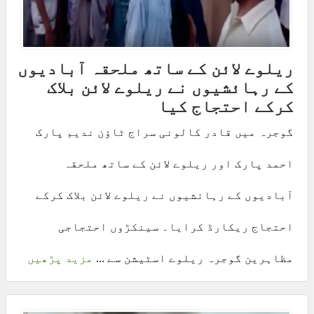
ریلوے لائن کے ساتھ ملحقہ آبادیوں
کے رہائشیوں نے ریلوے لائن بلاک
کرکے احتجاج کیا
گوجرہ میں قادر کالونی سراج ٹاؤن ندیم پارک
احمد پارک اور ریلوے لائن کے ساتھ ملحقہ
آبادیوں کے رہائشیوں نے ریلوے لائن بلاک کرکے
احتجاج ریکارڈ کرایا۔ سینکڑوں احتجاجی
مظاہرین گوجرہ ریلوے اسٹیشن سے ...
مزید پڑھیں