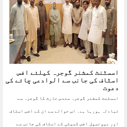
اسسٹنٹ کمشنر گوجرہ کیلئے افس
اسٹاف کی جانب سے الوادعی چائے کی
دعوت
اسسٹنٹ کمشنر گوجرہ سندس حارث کا گوجرہ سے
تبادلہ ہورہا ہے۔ اس حوالے سے ان کے افس اسٹاف
اور میونسپل افس کمیٹی کے اسٹاف کی جانب سے