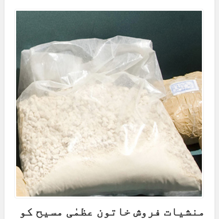
منشیات فروش خاتون عظمٰی مسیح کو