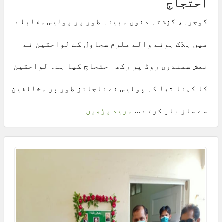
احتجاج
گوجرہ، گزشتہ دنوں مبینہ طور پر پولیس مقابلے
میں ہلاک ہونے والے ملزم سجاول کے لواحقین نے
نعش سمندری روڈ پر رکھ احتجاج کیا ہے۔ لواحقین
کا کہنا تھا کہ پولیس نے ناجائز طور پر مخالفین
سے ساز باز کرتے ...
مزید پڑھیں