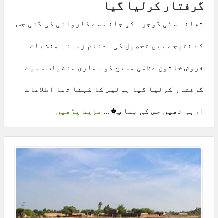
گرفتار کرلیا گیا
تھانہ سٹی گوجرہ کی جانب سے کاروائی کی گئی جس
کے نتیجے میں تحصیل کی بدنام زمانہ منشیات
فروش خاتون عظمٰی مسیح کو بھاری منشیات سمیت
گرفتار کرلیا گیا پولیس کا کہنا تھا اطلاعات
آرہی تھیں جس کی بنا پ� ...
مزید پڑھیں