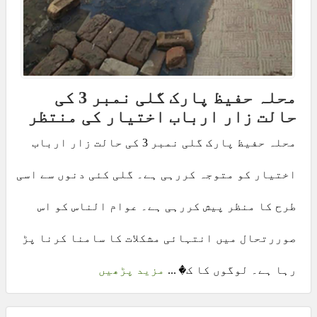
محلہ حفیظ پارک گلی نمبر 3 کی
حالت زار ارباب اختیار کی منتظر
محلہ حفیظ پارک گلی نمبر 3 کی حالت زار ارباب
اختیار کو متوجہ کررہی ہے۔ گلی کئی دنوں سے اسی
طرح کا منظر پیش کررہی ہے۔ عوام الناس کو اس
صوررتحال میں انتہائی مشکلات کا سامنا کرنا پڑ
رہا ہے۔ لوگوں کا ک� ...
مزید پڑھیں