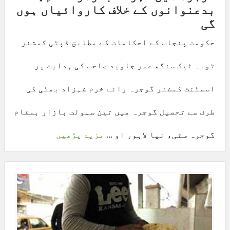
بدعنوانوں کے خلاف کاروائیاں ہوں
گی
حکومت پنجاب کے احکامات کے مطابق ڈپٹی کمشنر
ٹوبہ ٹیک سنگھ عمر جاوید صاحب کی ہدایت پر
اسسٹنٹ کمشنر گوجرہ رائے خرم شہزاد بھٹی کی
طرف سے تحصیل گوجرہ میں تین سہولت بازار بمقام
گوجرہ سٹی، نیا لاہور او ...
مزید پڑھیں