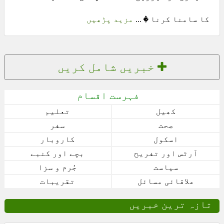
کا سامنا کرنا � ...
مزید پڑھیں
خبریں شامل کریں
فہرست اقسام
کھیل
تعلیم
صحت
سفر
اسکول
کاروبار
آرٹس اور تفریح
بچے اور کنبے
سیاست
جُرم و سزا
علاقائی مسائل
تقریبات
تازہ ترین خبریں