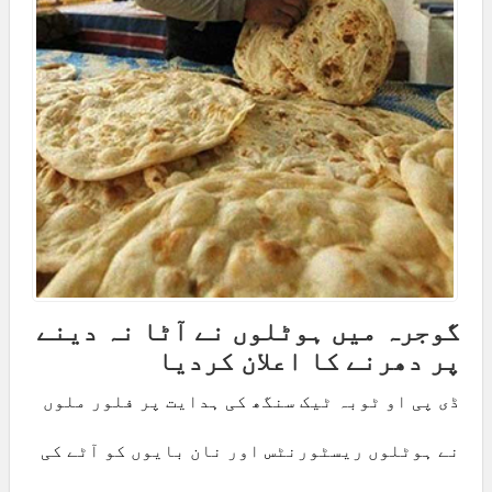
گوجرہ میں ہوٹلوں نے آٹا نہ دینے
پر دھرنے کا اعلان کردیا
ڈی پی او ٹوبہ ٹیک سنگھ کی ہدایت پر فلور ملوں
نے ہوٹلوں ریسٹورنٹس اور نان بایوں کو آٹے کی