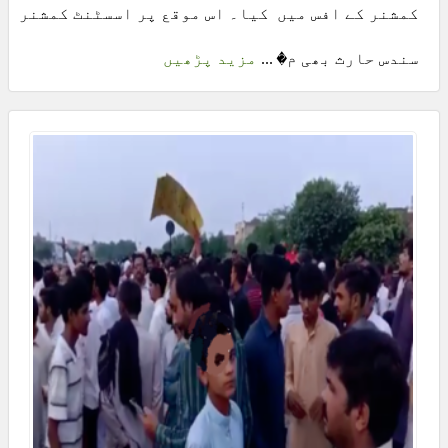
کمشنر کے افس میں کیا۔ اس موقع پر اسسٹنٹ کمشنر
سندس حارث بھی م� ...
مزید پڑھیں