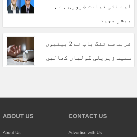
لیے نئی قیادت ضروری ہے ،
مبشر مجید
غربت سے تنگ باپ نے 2 بیٹیوں
سمیت زہریلی گولیاں کھالیں
ABOUT US
CONTACT US
About Us
Advertise with Us