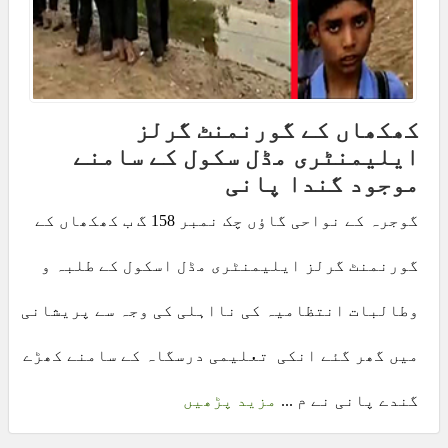
کھکھاں کے گورنمنٹ گرلز
ایلیمنٹری مڈل سکول کے سامنے
موجود گندا پانی
گوجرہ کے نواحی گاؤں چک نمبر 158 گ ب کھکھاں کے
گورنمنٹ گرلز ایلیمنٹری مڈل اسکول کے طلبہ و
وطالبات انتظامیہ کی نااہلی کی وجہ سے پریشانی
میں گھر گئے انکی تعلیمی درسگاہ کے سامنے کھڑے
گندے پانی نے م ...
مزید پڑھیں