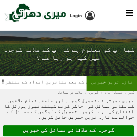
Login
کیا آپ کو معلوم ہے کہ آپ کے علاقہ گوجرہ
میں کیا ہو رہا ھے ؟
تازہ ترین خبریں
ٹنے کے بعد متاثرین امداد کے منتظر
تیز رفتار بس کی کا
گھر
فیصل آباد
گوجرہ
علاقائی مسائل
میری دھرتی نے تحصیل گوجرہ اور ملحقہ تمام علاقوں
کے مقامی مسائل کو اجاگر کرنے کیلئے نیوز پورٹل کا
افتتاح کیا ہے۔ گوجرہ تحصیل کے لوگوں کے مسائل کے
حوالے سے تازہ ترین خبریں حاصل کریں۔
گوجرہ کے علاقائی مسائل کی خبریں