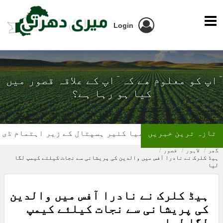
Login
ٓاپ کو معلوم ھے کہ ٓاپ کے علاقہ قصور میں
کیا ہو رہا ہے؟
تازہ ترین خبریں
تھیلیسیمیا کئیر ہسپتال کے زیر اہتمام ڈی ایس پی 
گھر
لاہور
قصور
ہیڈ کلرک نے نادرا آفس میں والدین کی پریشانی سے نجات کیلئے کیمپ لگا
لیا
ہیڈ کلرک نے نادرا آفس میں والدین
کی پریشانی سے نجات کیلئے کیمپ
لگا لیا