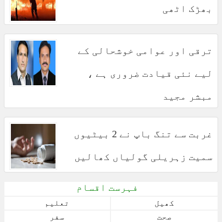
بھڑک اٹھی
ترقی اور عوامی خوشحالی کے
لیے نئی قیادت ضروری ہے ،
مبشر مجید
غربت سے تنگ باپ نے 2 بیٹیوں
سمیت زہریلی گولیاں کھالیں
فہرست اقسام
کھیل
تعلیم
صحت
سفر