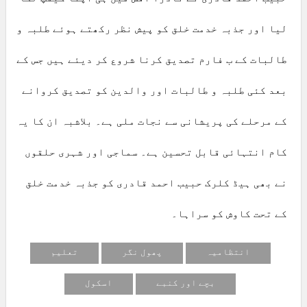
لیا اور جذبہ خدمت خلق کو پیش نظر رکھتے ہوئے طلبہ و
طالبات کے ب فارم تصدیق کرنا شروع کر دیئے ہیں جس کے
بعد کئی طلبہ و طالبات اور والدین کو تصدیق کروانے
کے مرحلے کی پریشانی سے نجات ملی ہے۔ بلاشبہ ان کا یہ
کام انتہائی قابل تحسین ہے۔ سماجی اور شہری حلقوں
نے بھی ہیڈ کلرک حبیب احمد قادری کو جذبہ خدمت خلق
کے تحت کاوش کو سراہا۔
انتظامیہ
پھول نگر
تعلیم
بچے اور کنبے
اسکول