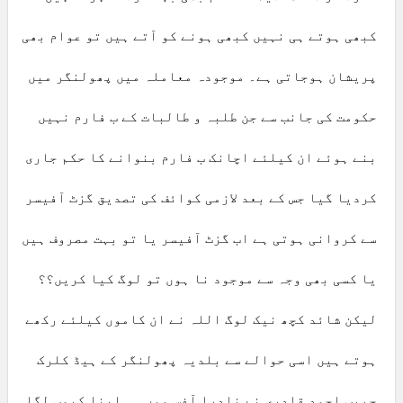
کبھی ہوتے ہی نہیں کبھی ہونے کو آتے ہیں تو عوام بھی
پریشان ہوجاتی ہے۔ موجودہ معاملہ میں پھولنگر میں
حکومت کی جانب سے جن طلبہ و طالبات کے ب فارم نہیں
بنے ہوئے ان کیلئے اچانک ب فارم بنوانے کا حکم جاری
کردیا گیا جس کے بعد لازمی کوائف کی تصدیق گزٹ آفیسر
سے کروانی ہوتی ہے اب گزٹ آفیسر یا تو بہت مصروف ہیں
یا کسی بھی وجہ سے موجود نا ہوں تو لوگ کیا کریں؟؟
لیکن شائد کچھ نیک لوگ اللہ نے ان کاموں کیلئے رکھے
ہوتے ہیں اسی حوالے سے بلدیہ پھولنگر کے ہیڈ کلرک
حبیب احمد قادری نے نادرا آفس میں ہی اپنا کیمپ لگا