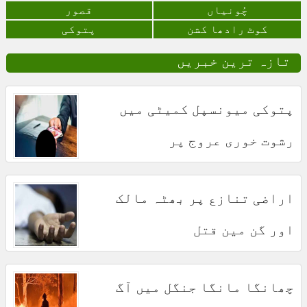
چُونياں
قصور
کوٹ رادھا کشن
پتوکی
تازہ ترین خبریں
پتوکی میونسپل کمیٹی میں
رشوت خوری عروج پر
اراضی تنازع پر بھٹہ مالک
اور گن مین قتل
چھانگا مانگا جنگل میں آگ