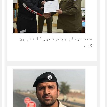
محمد وقار یونس قصور کا فخر بن
گئے