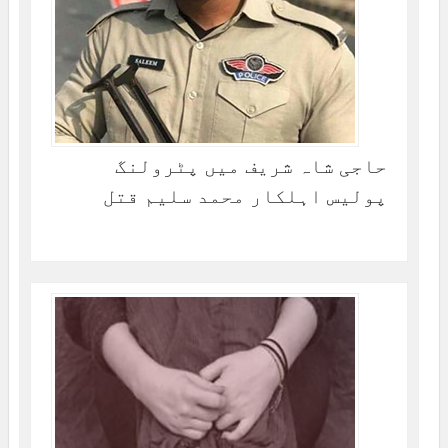
حاجی شاہ شریف میں پٹرولنگ
پولیس اہلکار محمد سلیم قتل