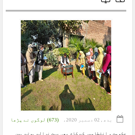
بدھ , 02 دسمبر 2020ء
(673) لوگوں نے پڑھا
حکومت و انتطامیہ کے کام بھی بہت نرالے ہوتے ہیں