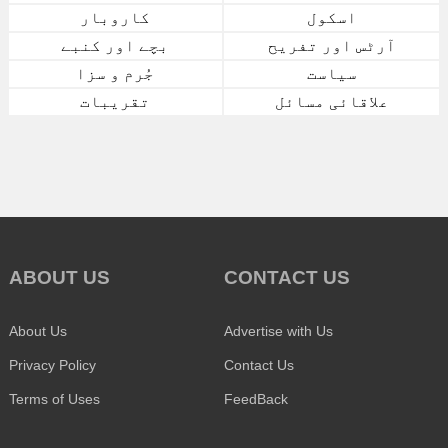
اسکول
کاروبار
آرٹس اور تفریح
بچے اور کنبے
سیاست
جُرم و سزا
علاقائی مسائل
تقریبات
ABOUT US
CONTACT US
About Us
Advertise with Us
Privacy Policy
Contact Us
Terms of Uses
FeedBack