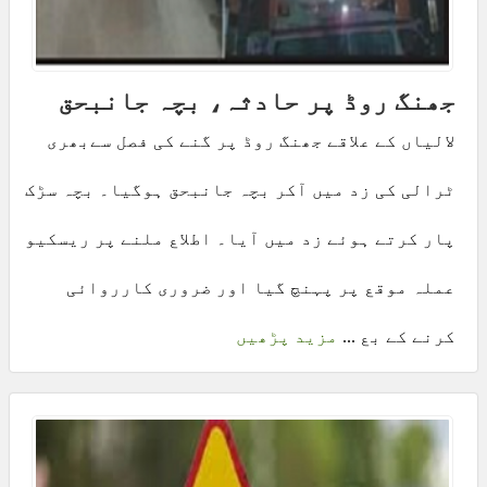
جھنگ روڈ پر حادثہ، بچہ جانبحق
لالیاں کے علاقے جھنگ روڈ پر گنے کی فصل سےبھری
ٹرالی کی زد میں آکر بچہ جانبحق ہوگیا۔ بچہ سڑک
پار کرتے ہوئے زد میں آیا۔ اطلاع ملنے پر ریسکیو
عملہ موقع پر پہنچ گیا اور ضروری کارروائی
کرنے کے بع ...
مزید پڑھیں