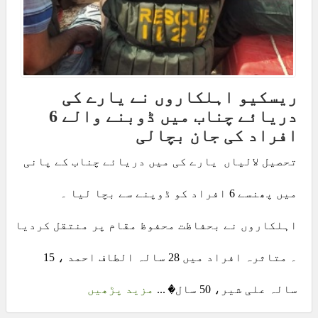
ریسکیو اہلکاروں نے یارے کی
دریائے چناب میں ڈوبنے والے 6
افراد کی جان بچالی
تحصیل لالیاں یارے کی میں دریائے چناب کے پانی
میں پھنسے 6 افراد کو ڈوپنے سے بچا لیا ۔
اہلکاروں نے بحفاظت محفوظ مقام پر منتقل کردیا
۔ متاثرہ افراد میں 28 سالہ الطاف احمد ، 15
سالہ علی شیر، 50 سال� ...
مزید پڑھیں