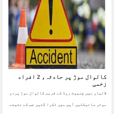
کالوال موڑ پر حادثہ، 2 افراد
زخمی
لالیاں میں چنیوٹ روڈ کے قریب کالوال موڑ پردو
موٹر سائیکلیں آپس میں ٹکرا گئیں جس کے نتیجے