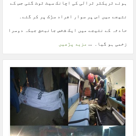
ہوئے ٹریکٹر ٹرالی کی اچانک سیٹ ٹوٹ گئی جس کے
نتیجے میں اس پر سوار افراد سڑک پر کر گئے۔
حادثہ کے نتیجے میں ایک شخص جانبحق جبکہ دوسرا
زخمی ہو گیا۔ ...
مزید پڑھیں