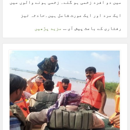
میں دو افرد زخمی ہو گئے۔ زخمی ہونے والوں میں
ایک مرد اور ایک عورت شامل ہیں۔حادثہ تیز
رفتاری کے باعث پیش آی ...
مزید پڑھیں