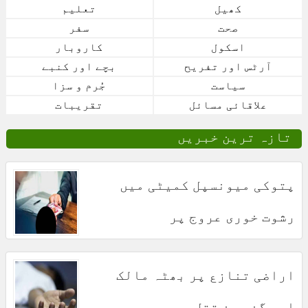
کھیل
تعلیم
صحت
سفر
اسکول
کاروبار
آرٹس اور تفریح
بچے اور کنبے
سیاست
جُرم و سزا
علاقائی مسائل
تقریبات
تازہ ترین خبریں
پتوکی میونسپل کمیٹی میں
رشوت خوری عروج پر
اراضی تنازع پر بھٹہ مالک
اور گن مین قتل