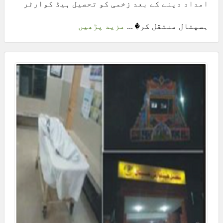
امداد دینے کے بعد زخمی کو تحصیل ہیڈ کوارٹر
ہسپتال منتقل کر� ...
مزید پڑھیں