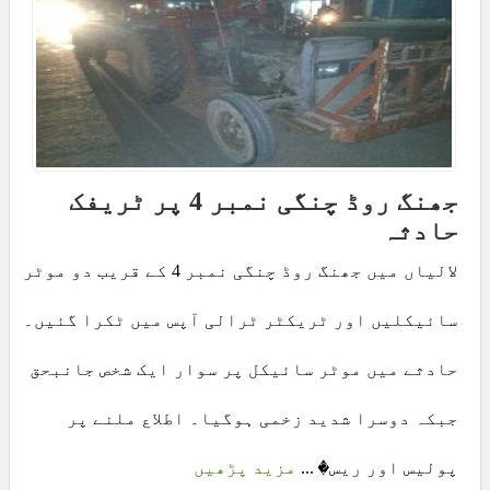
جھنگ روڈ چنگی نمبر 4 پر ٹریفک
حادثہ
لالیاں میں جھنگ روڈ چنگی نمبر 4 کے قریب دو موٹر
سائیکلیں اور ٹریکٹر ٹرالی آپس میں ٹکرا گئیں۔
حادثے میں موٹر سائیکل پر سوار ایک شخص جانبحق
جبکہ دوسرا شدید زخمی ہوگیا۔ اطلاع ملنے پر
پولیس اور ریس� ...
مزید پڑھیں