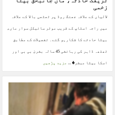
ٹریفک حادثہ، ماں جانبحق بیٹا
زخمی
لالیاں کے علاقہ جھنگ روڈ پر ٹھٹھی بالا کے علاقہ
میں راجہ اسٹاپ کے قریب موٹر سائیکل سوار ماں،
بیٹا حادثے کا شکارہو گئے۔ تفصیلات کے مطابق
ٹھٹھہ ڈاہر کی رہائشی 45 سالہ بشریٰ بی بی اور
اسکا بیٹا مبشر� ...
مزید پڑھیں