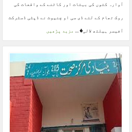
آوارہ کتوں کی بہتات اور کاٹنے کے واقعات کی
روک تھام کے لئے ڈی سی او چنیوٹ نے ڈپٹی ڈسٹرکٹ
آفیسر ہیلتھ لالی� ...
مزید پڑھیں