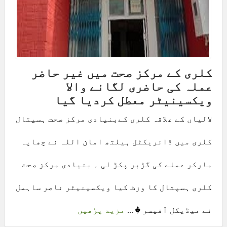
کلری کے مرکز صحت میں غیر حاضر
عملہ کی حاضری لگانے والا
ویکسینیٹر معطل کردیا گیا
لالیاں کے علاقہ کلری کےبنیادی مرکز صحت ہسپتال
کلری میں ڈائریکٹل ہیلتھ امان اللہ نے چھاپہ
مارکر عملے کی گڑبر پکڑ لی ۔ بنیادی مرکز صحت
کلری ہسپتال کا وزٹ کیا ویکسینیٹر ناصر ساہمل
نے میڈیکل آفیسر � ...
مزید پڑھیں