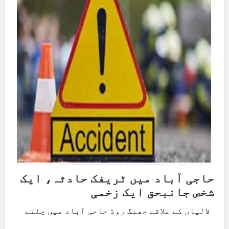
حاجی آباد میں ٹریفک حادثہ، ایک
شخص جانبحق ایک زخمی
لالیاں کے علاقے جھنگ روڈ حاجی آباد میں چلتے