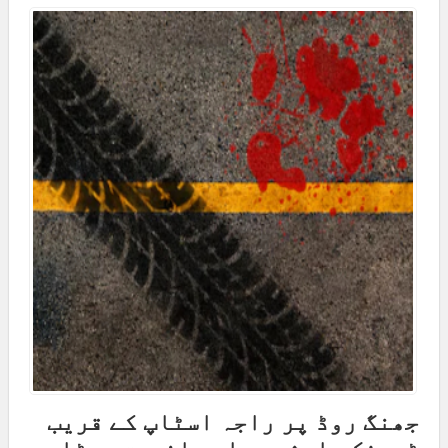
جھنگ روڈ پر راجہ اسٹاپ کے قریب