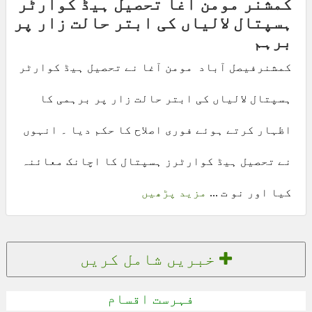
کمشنر مومن آغا تحصیل ہیڈ کوارٹر
ہسپتال لالیاں کی ابتر حالت زار پر
برہم
کمشنرفیصل آباد مومن آغا نے تحصیل ہیڈ کوارٹر
ہسپتال لالیاں کی ابتر حالت زار پر برہمی کا
اظہار کرتے ہوئے فوری اصلاح کا حکم دیا ۔ انہوں
نے تحصیل ہیڈ کوارٹرز ہسپتال کا اچانک معائنہ
کیا اور نو ت ...
مزید پڑھیں
خبریں شامل کریں
فہرست اقسام