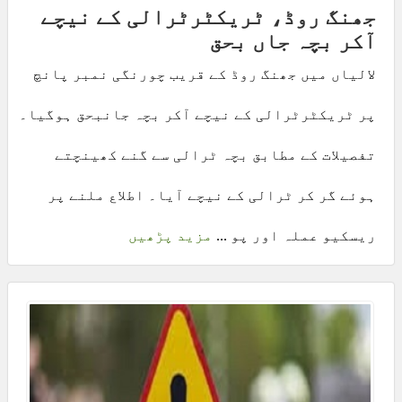
جھنگ روڈ، ٹریکٹرٹرالی کے نیچے
آکر بچہ جاں بحق
لالیاں میں جھنگ روڈ کے قریب چورنگی نمبر پانچ
پر ٹریکٹرٹرالی کے نیچے آکر بچہ جانبحق ہوگیا۔
تفصیلات کے مطابق بچہ ٹرالی سے گنے کھینچتے
ہوئے گر کر ٹرالی کے نیچے آیا۔ اطلاع ملنے پر
ریسکیو عملہ اور پو ...
مزید پڑھیں