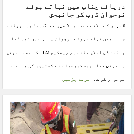
دریائے چناب میں نہاتے ہوئے
نوجوان ڈوب کر جانبحق
لالیاں کے علاقے محمد والا میں جھنگ روڈ پر دریائے
چناب میں نہاتے ہوئے نوجوان پانی میں ڈوب گیا۔
واقعے کی اطلاع ملنے پر ریسکیو 1122 کا عملہ موقع
پر پہنچ گیا۔ ریسکیوعملے نے کشتیوں کی مدد سے
نوجوان کی ت ...
مزید پڑھیں