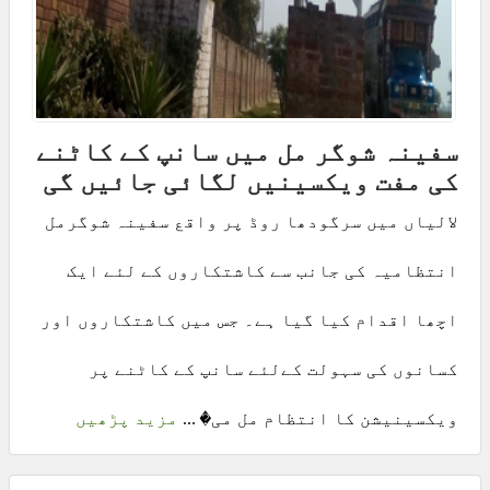
سفینہ شوگر مل میں سانپ کے کاٹنے
کی مفت ویکسینیں لگائی جائیں گی
لالیاں میں سرگودھا روڈ پر واقع سفینہ شوگرمل
انتظامیہ کی جانب سے کاشتکاروں کے لئے ایک
اچھا اقدام کیا گیا ہے۔ جس میں کاشتکاروں اور
کسانوں کی سہولت کےلئے سانپ کے کاٹنے پر
ویکسینیشن کا انتظام مل می� ...
مزید پڑھیں