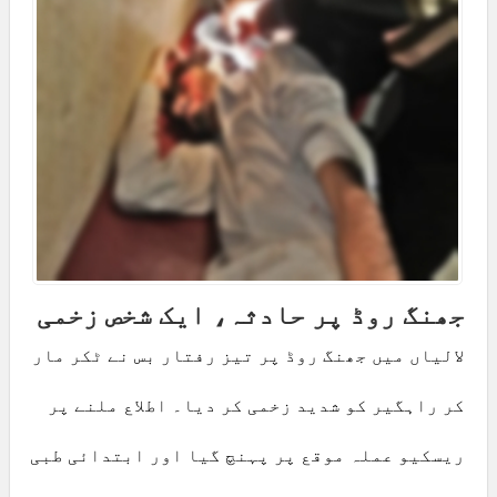
جھنگ روڈ پر حادثہ، ایک شخص زخمی
لالیاں میں جھنگ روڈ پر تیز رفتار بس نے ٹکر مار
کر راہگیر کو شدید زخمی کر دیا۔ اطلاع ملنے پر
ریسکیو عملہ موقع پر پہنچ گیا اور ابتدائی طبی