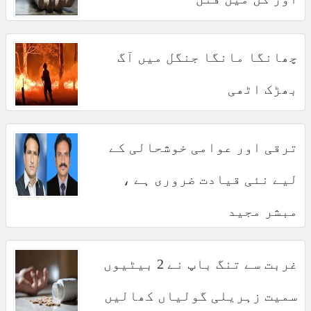
چھانگا مانگا جنگل میں آگ
بھڑک اٹھی
ترقی اور عوامی خوشحالی کے
لیے نئی قیادت ضروری ہے ،
مبشر مجید
غربت سے تنگ باپ نے 2 بیٹیوں
سمیت زہریلی گولیاں کھالیں