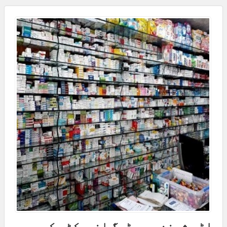
اڈہ شیخن میں ڈرگ انسپکٹر کی