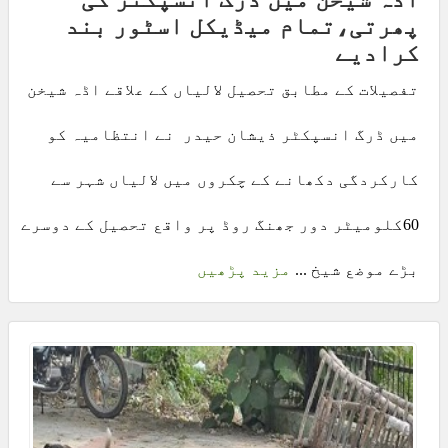
پھرتی،تمام میڈیکل اسٹور بند
کرادیے
تفصیلات کے مطابق تحصیل لالیاں کے علاقے اڈہ شیخن
میں ڈرگ انسپکٹر ذیشان حیدر نے انتظامیہ کو
کارکردگی دکھانے کے چکروں میں لالیاں شہر سے
60کلومیٹر دور جھنگ روڈ پر واقع تحصیل کے دوسرے
بڑے موضع شیخ ...
مزید پڑھیں