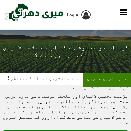
Login
کیا آپ کو معلوم ہے کہ آپ کے علاقہ لالیاں
میں کیا ہو رہا ھے ؟
تازہ ترین خبریں
 کے بعد متاثرین امداد کے منتظر
تیز رفتار بس کی کار کو
گھر
فیصل آباد
لالیاں
صحت
پڑھیے تحصیل لالیاں اور ملحقہ موضعات کی تازہ ترین
صحت اور ہسپتالوں کے حوالوں سے خبریں۔ ہمارا بے حد
بڑا نیٹ ورک اور نمائندے نشر کرتے ہیں تمام عوامی
صحت کے مسائل، شعوری مہموں کو اور باخبر رکھتے ہیں
آپ کو لالیاں کی مقامی صحت کے اداروں کے متعلق خبروں
سے۔