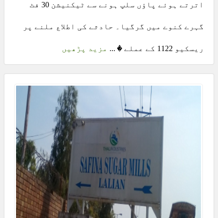
اترتے ہوئے پاؤں سلپ ہونے سے ٹیکنیشن 30 فٹ
گہرے کنوے میں گرگیا۔ حادثے کی اطلاع ملنے پر
ریسکیو 1122 کے عملے � ...
مزید پڑھیں