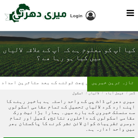
Login
کیا آپ کو معلوم ہے کہ آپ کے علاقہ لالیاں
میں کیا ہو رہا ھے ؟
تازہ ترین خبریں
گھر کی چھت ٹوٹنے کے بعد متاثرین امداد کے منت
گھر
فیصل آباد
لالیاں
اسکول
میری دھرتی ڈاٹ پی کے واحد راستہ ہے باخبر رہنے کا
اپنے ارد گرد لالیاں تحصیل کے تمام مقامی اسکولوں
سے منسلک خبروں کے بارے میں۔ ہمارا بڑا نیٹ ورک
مقامی اسکولوں کے داخلوں، نتائج، کھیل اور تمام
دوسری تقریبات کوان لائن نشر کرنے کا پاکستان بھر
میں واحد ادارہ ہے۔