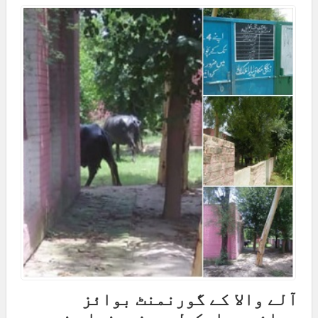
آلے والا کے گورنمنٹ بوائز