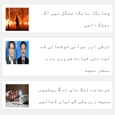
چھانگا مانگا جنگل میں آگ
بھڑک اٹھی
ترقی اور عوامی خوشحالی کے
لیے نئی قیادت ضروری ہے ،
مبشر مجید
غربت سے تنگ باپ نے 2 بیٹیوں
سمیت زہریلی گولیاں کھالیں