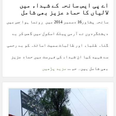
اے پی ایس سانحہ کے شہداء میں
لالیاں کا حماد عزیز بھی شامل
سانحہ پشاور16 دسمبر 2014 میں رونما ہوا جس میں
دہشتگردوں نے آرمی پبلک اسکول میں گھس کر بے
گناہ طلباء اور طالبات سمیت اساتذہ کو بے رحمی
سے شہید کیا ان شہداء کی فہرست میں حماد عزیز
بھی شامل ہیں۔ حم ...
مزید پڑھیں