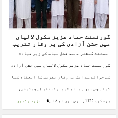
گورنمنٹ حماد عزیز سکول لالیاں
میں جشن آزادی کی پر وقار تقریب
اسسٹنٹ کمشنر محمد فضل عباس کی زیر قیادت
گورنمنٹ حماد عزیز سکول لالیاں میں جشن آزادی
کے حوالے سے ایک پر وقار تقریب کا انعقاد کیا
گیا۔ جس میں ہیلتھ ڈیپارٹمنٹ، ایجوکیشن،
ریسکیو 1122، ایس ایچ او لالی� ...
مزید پڑھیں