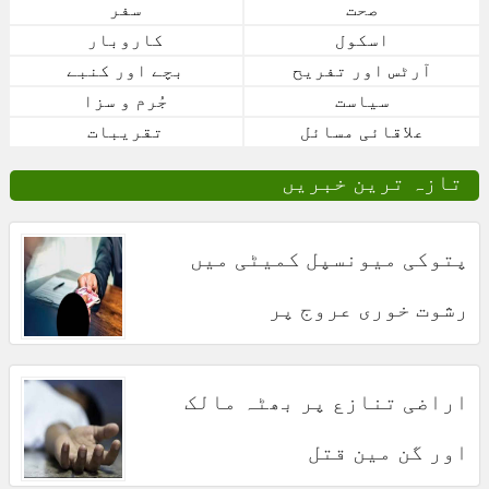
صحت
سفر
اسکول
کاروبار
آرٹس اور تفریح
بچے اور کنبے
سیاست
جُرم و سزا
علاقائی مسائل
تقریبات
تازہ ترین خبریں
پتوکی میونسپل کمیٹی میں
رشوت خوری عروج پر
اراضی تنازع پر بھٹہ مالک
اور گن مین قتل