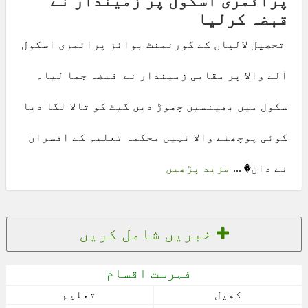
پرائمری اسکول پر زمیندار نے
قبضہ کرلیا
تحصیل لالیاں کے گورنمنٹ بوائز پرائمری اسکول
آلے والا پر مقامی زمیندار نے قبضہ جما لیا۔
سکول میں بھینسیں چھوڑ دیں گیٹ کو تالا لگا دیا
کوئی پوچھنے والا نہیں محکمہ تعلیم کے افسران
نے دان� ...
مزید پڑھیں
خبریں شامل کریں
فہرست اقسام
کھیل
تعلیم