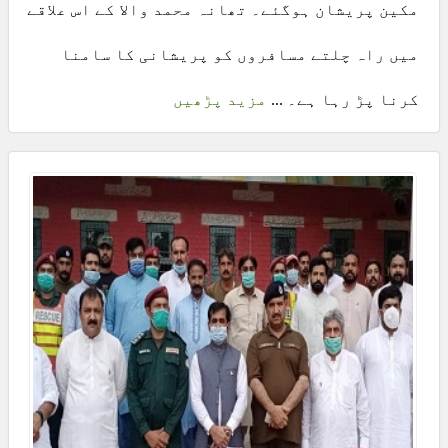
مکین پریشان ہوگئے۔ تھانہ محمد والا کے اس علاقے
میں راہ چلتے مسافروں کو پریشانی کا سامنا
کرنا پڑ رہا ہے۔ ...
مزید پڑھیں