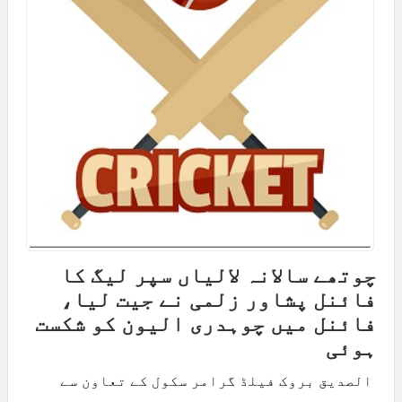
چوتھے سالانہ لالیاں سپر لیگ کا
فائنل پشاور زلمی نے جیت لیا،
فائنل میں چوہدری الیون کو شکست
ہوئی
الصدیق بروک فیلڈ گرامر سکول کے تعاون سے