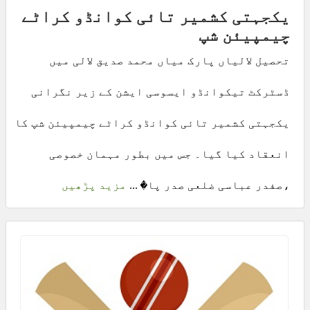
یکجہتی کشمیر تائی کوانڈو کراٹے
چیمپیئن شپ
تحصیل لالیاں پارک میاں محمد صدیق لالی میں
ڈسٹرکٹ تیکوانڈو ایسوسی ایشن کے زیر نگرانی
یکجہتی کشمیر تائی کوانڈو کراٹے چیمپیئن شپ کا
انعقاد کیا گیا۔ جس میں بطور مہمان خصوصی
،صفدر عباسی ضلعی صدر پا� ...
مزید پڑھیں