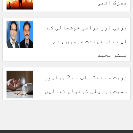
بھڑک اٹھی
ترقی اور عوامی خوشحالی کے
لیے نئی قیادت ضروری ہے ،
مبشر مجید
غربت سے تنگ باپ نے 2 بیٹیوں
سمیت زہریلی گولیاں کھالیں