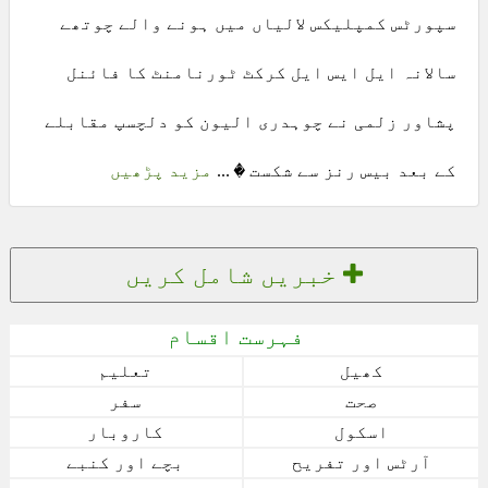
سپورٹس کمپلیکس لالیاں میں ہونے والے چوتھے
سالانہ ایل ایس ایل کرکٹ ٹورنامنٹ کا فائنل
پشاور زلمی نے چوہدری الیون کو دلچسپ مقابلے
کے بعد بیس رنز سے شکست � ...
مزید پڑھیں
خبریں شامل کریں
فہرست اقسام
کھیل
تعلیم
صحت
سفر
اسکول
کاروبار
آرٹس اور تفریح
بچے اور کنبے