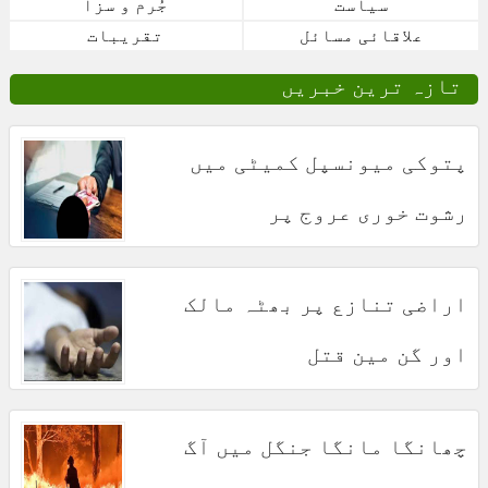
سیاست
جُرم و سزا
علاقائی مسائل
تقریبات
تازہ ترین خبریں
پتوکی میونسپل کمیٹی میں
رشوت خوری عروج پر
اراضی تنازع پر بھٹہ مالک
اور گن مین قتل
چھانگا مانگا جنگل میں آگ