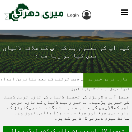
Login
کیا آپ کو معلوم ہے کہ آپ کے علاقہ لالیاں
میں کیا ہو رہا ھے ؟
تازہ ترین خبریں
گھر کی چھت ٹوٹنے کے بعد متاثرین امداد کے
گھر
فیصل آباد
لالیاں
کھیل
فیصل آباد ڈویژن کی تحصیل لالیاں کی تازہ ترین کھیل
کی خبریں پڑھیے۔ باخبر رہیے لالیاں کے تازہ ترین
اور کھلاڑیوں کی جانب سے بنائے گئے نئے ریکارڈز کے
بارے میں صرف اور صرف سب سے بڑا مقامی نیوز ویب
سائٹ میری دھرتی ڈاٹ پی کے پر۔
تحصیل لالیاں میں فٹ بال، کرکٹ، کبڈی، والی