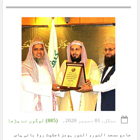
منگل , 01 دسمبر 2020ء
(885) لوگوں نے پڑھا
جامع مسجد النور، النور ہومز ڈجکوٹ روڈ بائی پاس