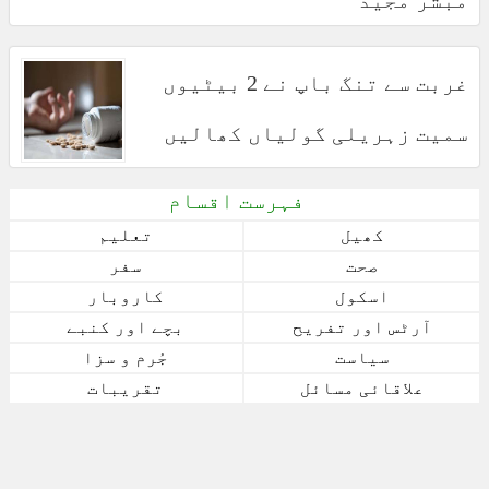
غربت سے تنگ باپ نے 2 بیٹیوں
سمیت زہریلی گولیاں کھالیں
فہرست اقسام
کھیل
تعلیم
صحت
سفر
اسکول
کاروبار
آرٹس اور تفریح
بچے اور کنبے
سیاست
جُرم و سزا
علاقائی مسائل
تقریبات