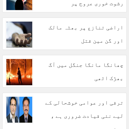
رشوت خوری عروج پر
اراضی تنازع پر بھٹہ مالک
اور گن مین قتل
چھانگا مانگا جنگل میں آگ
بھڑک اٹھی
ترقی اور عوامی خوشحالی کے
لیے نئی قیادت ضروری ہے ،
مبشر مجید