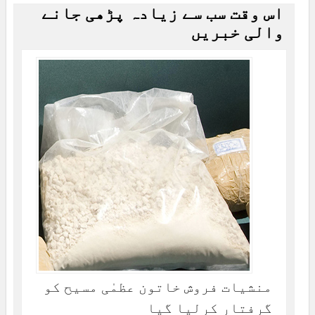
اس وقت سب سے زیادہ پڑھی جانے
والی خبریں
منشیات فروش خاتون عظمٰی مسیح کو
گرفتار کرلیا گیا