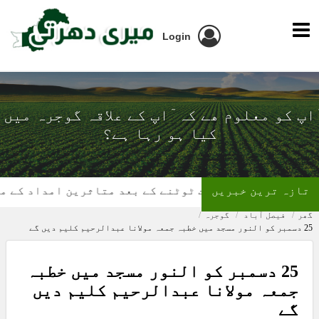
Login
ٓاپ کو معلوم ھے کہ ٓاپ کے علاقہ گوجرہ میں
کیا ہو رہا ہے؟
تازہ ترین خبریں
گھر کی چھت ٹوٹنے کے بعد متاثرین امداد کے منتظر
گھر
فیصل آباد
گوجرہ
25 دسمبر کو النور مسجد میں خطبہ جمعہ مولانا عبدالرحیم کلیم دیں گے
25 دسمبر کو النور مسجد میں خطبہ
جمعہ مولانا عبدالرحیم کلیم دیں
گے