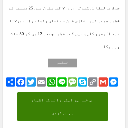
چوک بالمقابل کبوتراں والا قبرستان میں 25 دسمبر کو
خطبہ جمعہ ڈیرہ غازی خان سے تعلق رکھنے والے مولانا
عبد الرحیم کلیم دیں گے۔ خطبہ جمعہ 12 بج کر 30 منٹ
پر ہوگا۔
تعلیم
Share
Facebook
Twitter
Email
WhatsApp
Line
Message
Skype
Copy
Gmail
Mess
Link
اس خبر پر اپنی رائے کا اظہار
یہاں کریں