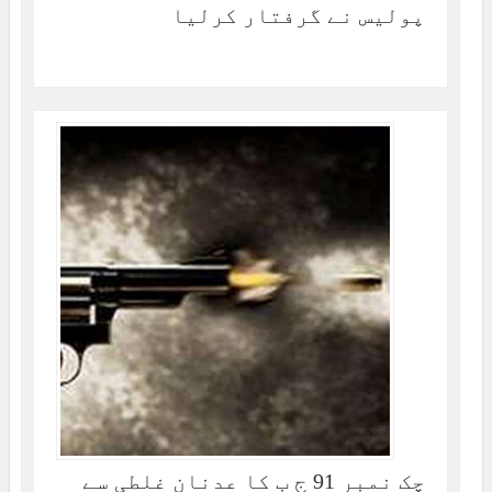
پولیس نے گرفتار کرلیا
چک نمبر 91 ج ب کا عدنان غلطی سے