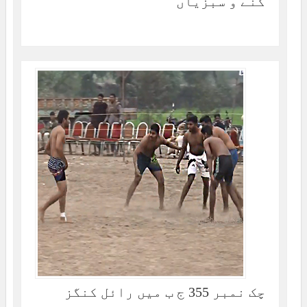
گنے و سبزیاں
چک نمبر 355 ج ب میں رائل کنگز