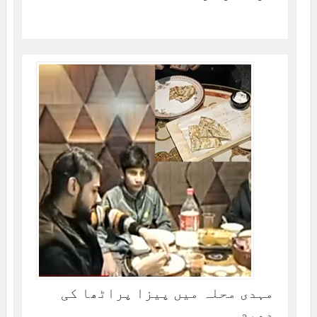
مہدی محلہ میں پیزا پراٹھا کی
دھوم