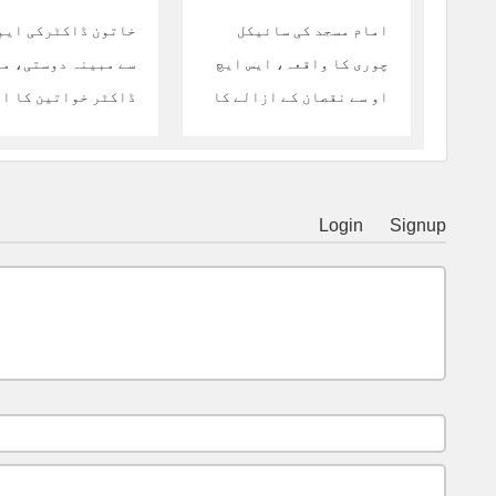
امام مسجد کی سائیکل
خاتون ڈاکٹرکی ایم
چوری کا واقعہ، ایس ایچ
سے مبینہ دوستی، مر
او سے نقصان کے ازالے کا
ڈاکٹر خواتین کا ا
مطالبہ
ساؤنڈ کرنے لگا
Login
Signup