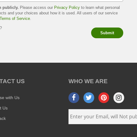
h publicly.
Please access our
Privacy Policy
to learn what personal
ects and your choices about how it is used. All users of our service
Terms of Service
.
s?
Submit
TACT US
WHO WE ARE
ise with Us
t Us
ack