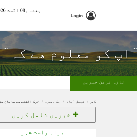
ہفتہ ,
08 اگست 2026 ء
Login
ٓاپ کو معلوم ھے کہ ٓ
تازہ ترین خبریں
گھر
فیصل آباد
چک جھمرہ
ٹرک الٹنے سے سامان سڑ
خبریں شامل کریں
براہ راست شہر