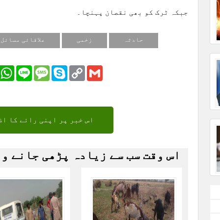
جبکہ ٹرک کو بھی نقصان پہنچا۔
حادثہ
زخمی
علاقائی مسائل
r
Email
WhatsApp
Line
Message
Skype
Copy
Gmail
Link
اس خبر پر اپنی رائے کا اظ
اس وقت سب سے زیادہ پڑھی جانے و