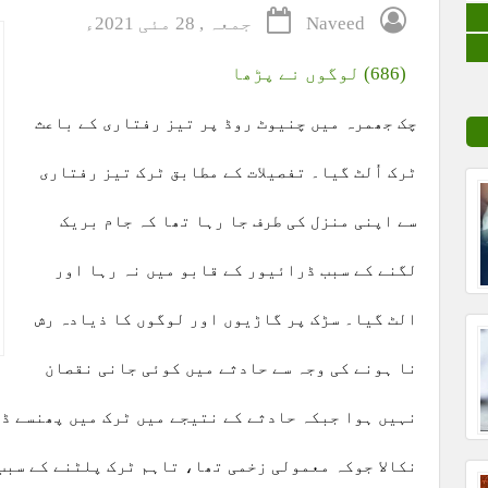
Naveed
جمعہ , 28 مئی 2021ء
(686) لوگوں نے پڑھا
چک جھمرہ میں چنیوٹ روڈ پر تیز رفتاری کے باعث
ٹرک اُلٹ گیا۔ تفصیلات کے مطابق ٹرک تیز رفتاری
سے اپنی منزل کی طرف جا رہا تھا کہ جام بریک
لگنے کے سبب ڈرائیور کے قابو میں نہ رہا اور
الٹ گیا۔ سڑک پر گاڑیوں اور لوگوں کا ذیادہ رش
نا ہونے کی وجہ سے حادثے میں کوئی جانی نقصان
نہیں ہوا جبکہ حادثے کے نتیجے میں ٹرک میں پھنسے ڈر
نکالا جوکہ معمولی زخمی تھا، تاہم ٹرک پلٹنے کے سبب