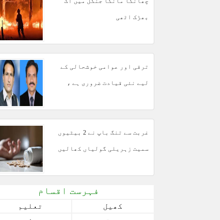
چھانگا مانگا جنگل میں آگ
بھڑک اٹھی
ترقی اور عوامی خوشحالی کے
لیے نئی قیادت ضروری ہے ،
مبشر مجید
غربت سے تنگ باپ نے 2 بیٹیوں
سمیت زہریلی گولیاں کھالیں
فہرست اقسام
کھیل
تعلیم
صحت
سفر