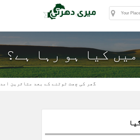
 میں کیا ہو رہا ہے؟
گھر کی چھت ٹوٹنے کے بعد متاثرین امداد کے 
یا