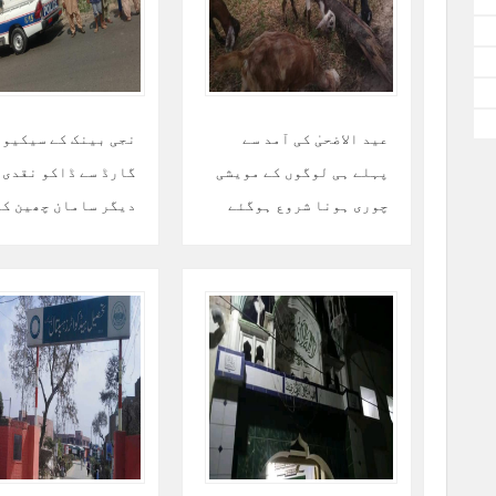
عید الاضحیٰ کی آمد سے
نجی بینک کے سیکیو
پہلے ہی لوگوں کے مویشی
گارڈ سے ڈاکو نقدی 
چوری ہونا شروع ہوگئے
دیگر سامان چھین کر