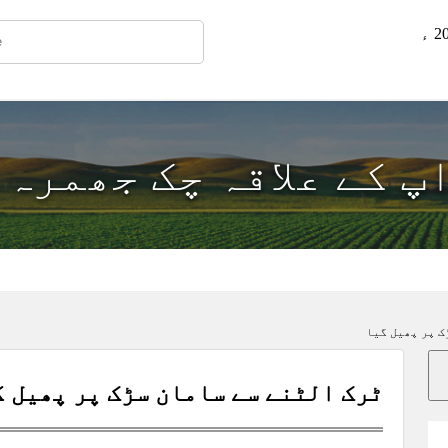
اپ کے علاقہ چک جھمرہ
ک پر پھیل گیا
ٹرک الٹنے سے سامان سڑک پر پھیل گ