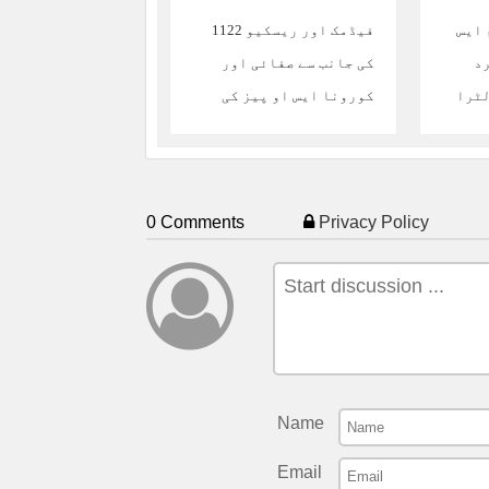
 ایس
فیڈمک اور ریسکیو 1122
د
کی جانب سے صفائی اور
لٹرا
کورونا ایس او پیز کی
آگاہی مہم
0 Comments
Privacy Policy
Name
Email