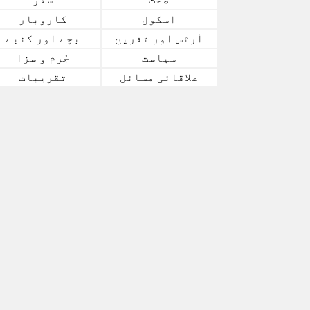
اسکول
کاروبار
آرٹس اور تفریح
بچے اور کنبے
سیاست
جُرم و سزا
علاقائی مسائل
تقریبات