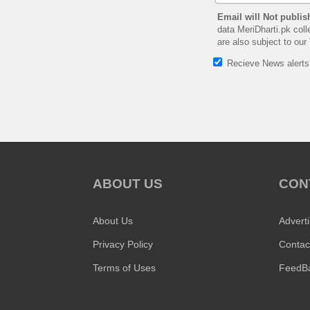
Email will Not publis
data MeriDharti.pk coll
are also subject to our
Recieve News alert
ABOUT US
CON
About Us
Advert
Privacy Policy
Contac
Terms of Uses
FeedB