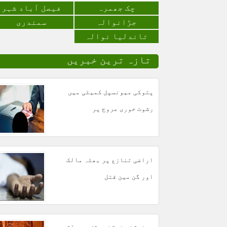
چک جھمرہ
فیصل آباد شہر
جڑانوالہ
سمندری
تاندلیا نوالہ
تازہ ترین خبریں
پتوکی میونسپل کمیٹی میں
رشوت خوری عروج پر
اراضی تنازع پر بھٹہ مالک
اور گن مین قتل