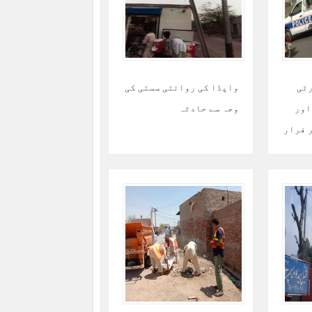
رٹی
واپڈا کی روائتی سستی کی
اور
وجہ سے حادثہ
 فرار