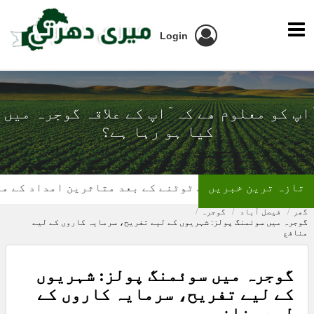
Login
ٓاپ کو معلوم ھے کہ ٓاپ کے علاقہ گوجرہ میں
کیا ہو رہا ہے؟
تازہ ترین خبریں
گھر کی چھت ٹوٹنے کے بعد متاثرین امداد کے منتظر
گھر
فیصل آباد
گوجرہ
گوجرہ میں سوئمنگ پولز: شہریوں کے لیے تفریح، سرمایہ کاروں کے لیے
منافع
گوجرہ میں سوئمنگ پولز: شہریوں
کے لیے تفریح، سرمایہ کاروں کے
لیے منافع