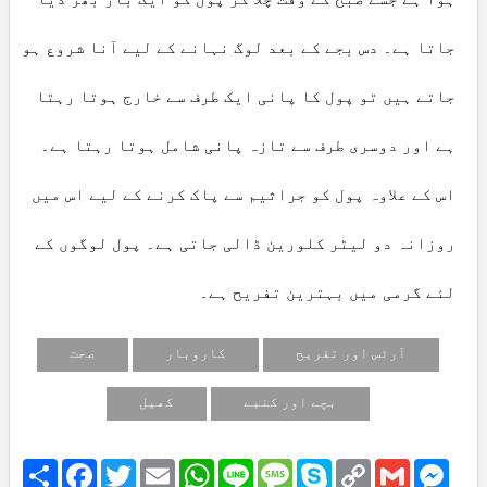
جاتا ہے۔ دس بجے کے بعد لوگ نہانے کے لیے آنا شروع ہو
جاتے ہیں تو پول کا پانی ایک طرف سے خارج ہوتا رہتا
ہے اور دوسری طرف سے تازہ پانی شامل ہوتا رہتا ہے۔
اس کے علاوہ پول کو جراثیم سے پاک کرنے کے لیے اس میں
روزانہ دو لیٹر کلورین ڈالی جاتی ہے۔ پول لوگوں کے
لئے گرمی میں بہترین تفریح ہے۔
آرٹس اور تفریح
کاروبار
صحت
بچے اور کنبے
کھیل
Share
Facebook
Twitter
Email
WhatsApp
Line
Message
Skype
Copy
Gmail
Mess
Link