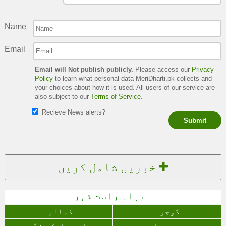
Name
Email
Email will Not publish publicly.
Please access our
Privacy
Policy
to learn what personal data MeriDharti.pk collects and
your choices about how it is used. All users of our service are
also subject to our
Terms of Service
.
Recieve News alerts?
Submit
خبریں شامل کریں
براہ راست شہر
گوجرہ
کمالیہ
پیرمحل
ٹوبہ ٹیک سنگھ