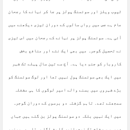
ٹیوب ویلز اور سوئمنگ پولز پر جا کر نہانے کا رجحان
عام ہے جس میں رواں سالوں کے دوران تیزی دیکھنے میں
آئی ہے۔ سوئمنگ پولز پر نہانے کے رجحان میں اس تیزی
نے تحصیل گوجرہ میں بھی ایک نئے اور منافع بخش
کاروبار کو جنم دیا ہے۔ آج سے تین سال پہلے تک شہر
میں ایک بھی سوئمنگ پول نہیں تھا اور لوگ سوئمنگ کو
بڑے شہروں میں بسنے والے امیر لوگوں کا ہی مشغلہ
سمجھتے تھے۔ تاہم گزشتہ دو برسوں کے دوران گوجرہ
میں ایک نہیں بلکہ دو سوئمنگ پولز بن گئے ہیں جہاں
دوپہر سے شام تک نوجوانوں کا رش لگا رہتا ہے۔ پینسرہ