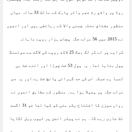
روڈ پر واقع رم جھم واٹر پارک کے مالک 33 سالہ میاں
منظور مشتاق محلہ چمنی والا کے رہائشی ہیں اور انھوں
نے 2015 میں 56 مرلے جگہ پچاس ہزار روپے ماہانہ
کرایے پر لے کر لگ بھگ 25 لاکھ روپے کی لاگت سے سوئمنگ
پول بنایا تھا۔ یہ پول 53 فٹ چوڑا اور اتنے فٹ ہی
لمبا ہے جبکہ اس کی حد گہرائی پانچ فٹ ہے اور یہ دس
مرلے جگہ پر پھیلا ہوا ہے۔ منظور کے مطابق انھوں نے
رواں سیزن کا افتتاح یکم مئی کو کیا تھا جو 31 اگست
تک جاری رہے گا۔ ہم نے پیٹر انجن پر ٹیوب ویل لگایا
ہوا ہے جسے صبح کے وقت چلا کر پول کو ایک بار بھر دیا