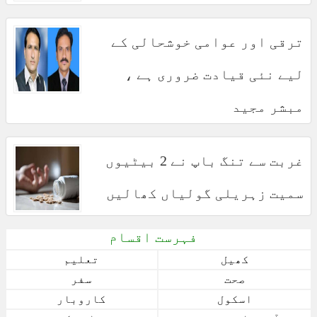
ترقی اور عوامی خوشحالی کے
لیے نئی قیادت ضروری ہے ،
مبشر مجید
غربت سے تنگ باپ نے 2 بیٹیوں
سمیت زہریلی گولیاں کھالیں
فہرست اقسام
کھیل
تعلیم
صحت
سفر
اسکول
کاروبار