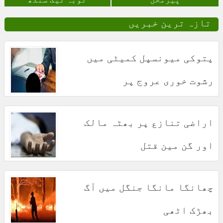
تازہ ترین خبریں
پتوکی میونسپل کمیٹی میں
رشوت خوری عروج پر
اراضی تنازع پر بھٹہ مالک
اور گن مین قتل
چھانگا مانگا جنگل میں آگ
بھڑک اٹھی