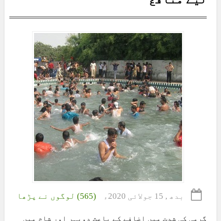
بدھ , 15 جولائی 2020ء
(565) لوگوں نے پڑھا
گرمی کی شدت میں اضافے کے باعث دوپہر اور شام میں