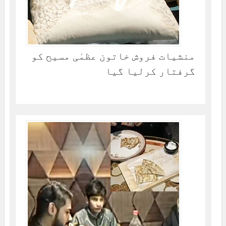
منشیات فروش خاتون عظمٰی مسیح کو
گرفتار کرلیا گیا