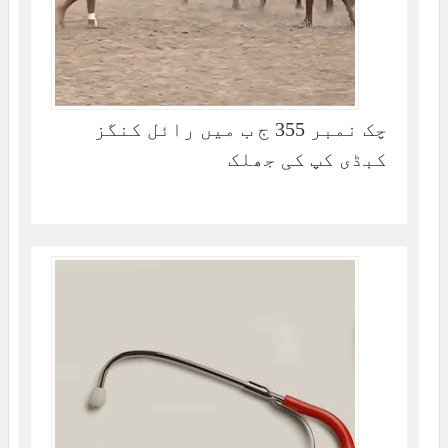
چک نمبر 355 ج ب میں رائل کنگز
کبڈی کپ کی جھلک