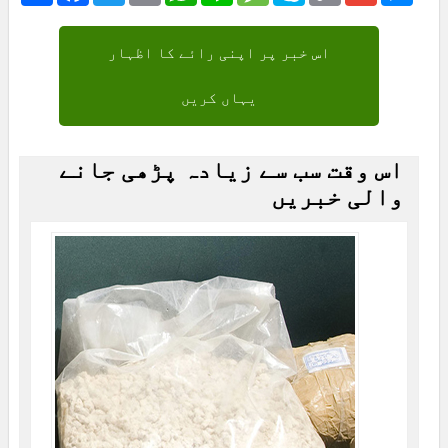
اس خبر پر اپنی رائے کا اظہار
یہاں کریں
اس وقت سب سے زیادہ پڑھی جانے
والی خبریں