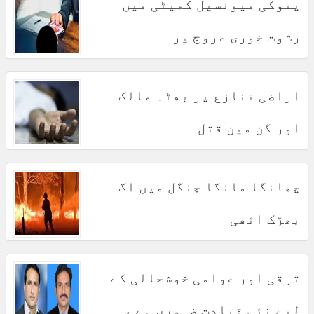
پتوکی میونسپل کمیٹی میں
رشوت خوری عروج پر
اراضی تنازع پر بھٹہ مالک
اور گن مین قتل
چھانگا مانگا جنگل میں آگ
بھڑک اٹھی
ترقی اور عوامی خوشحالی کے
لیے نئی قیادت ضروری ہے ،