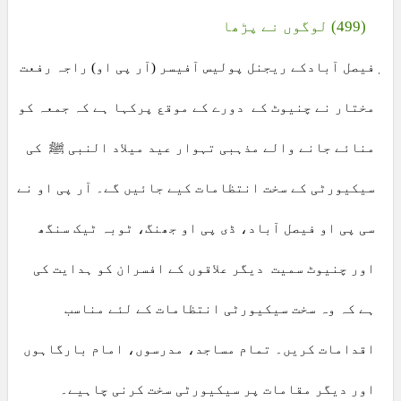
(499) لوگوں نے پڑھا
ٖفیصل آبادکے ریجنل پولیس آفیسر (آر پی او) راجہ رفعت
مختار نے چنیوٹ کے دورے کے موقع پرکہا ہے کہ جمعہ کو
منائے جانے والے مذہبی تہوار عید میلاد النبی ﷺ کی
سیکیورٹی کے سخت انتظامات کیے جائیں گے۔ آر پی او نے
سی پی او فیصل آباد، ڈی پی او جھنگ، ٹوبہ ٹیک سنگھ
اور چنیوٹ سمیت دیگر علاقوں کے افسران کو ہدایت کی
ہے کہ وہ سخت سیکیورٹی انتظامات کے لئے مناسب
اقدامات کریں۔ تمام مساجد، مدرسوں، امام بارگاہوں
اور دیگر مقامات پر سیکیورٹی سخت کرنی چاہیے۔