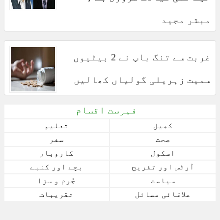
مبشر مجید
غربت سے تنگ باپ نے 2 بیٹیوں
سمیت زہریلی گولیاں کھالیں
فہرست اقسام
کھیل
تعلیم
صحت
سفر
اسکول
کاروبار
آرٹس اور تفریح
بچے اور کنبے
سیاست
جُرم و سزا
علاقائی مسائل
تقریبات