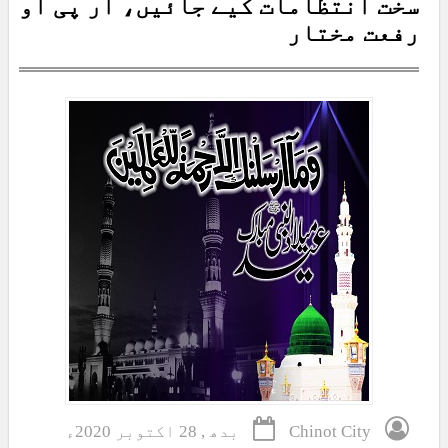
سخت انتظامات کیے جائیں، آر پی او
رفعت مختار
Chinot City
بدھ , 28 اکتوبر 2020ء