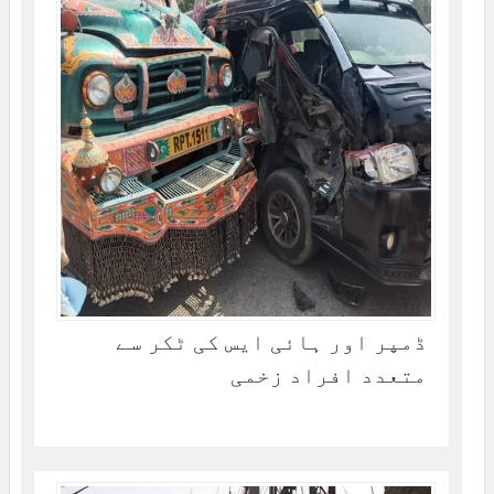
ڈمپر اور ہائی ایس کی ٹکر سے
متعدد افراد زخمی