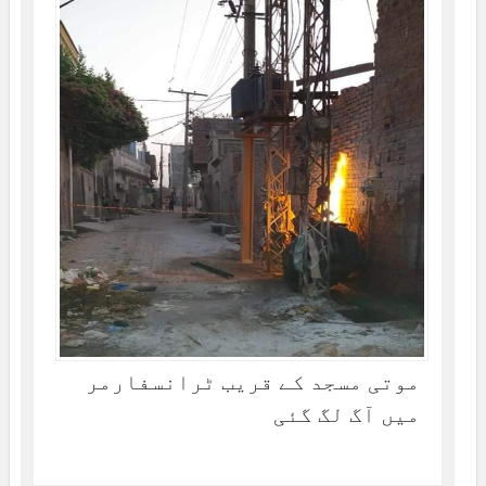
موتی مسجد کے قریب ٹرانسفارمر
میں آگ لگ گئی