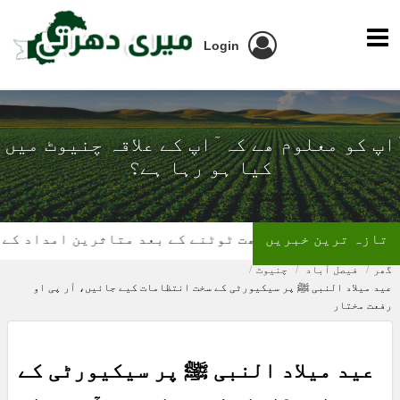
Login
ٓاپ کو معلوم ھے کہ ٓاپ کے علاقہ چنیوٹ میں
کیا ہو رہا ہے؟
تازہ ترین خبریں
گھر کی چھت ٹوٹنے کے بعد متاثرین امداد کے منتظر
گھر
فیصل آباد
چنیوٹ
عید میلاد النبی ﷺ پر سیکیورٹی کے سخت انتظامات کیے جائیں، آر پی او
رفعت مختار
عید میلاد النبی ﷺ پر سیکیورٹی کے