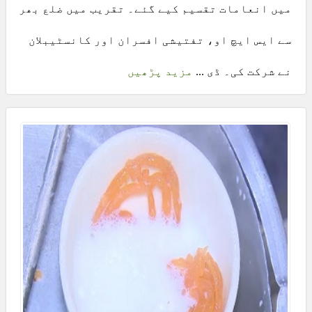
میں انعامات تقسیم کیے گئے۔ تقریب میں ضلع بھر
سے ایس ایچ او، تفتیشی افسران اور کانسٹیبلان
نے شرکت کی۔ ڈی ...
مزید پڑھیں