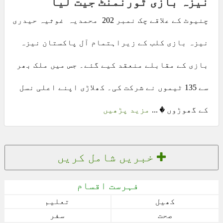
نیزہ بازی ٹورنمنٹ جیت لیا
چنیوٹ کے علاقے چک نمبر 202 محمدیہ غوثیہ حیدری
نیزہ بازی کلب کے زیراہتمام آل پاکستان نیزہ
بازی کے مقابلے منعقد کیے گئے۔ جس میں ملک بھر
سے 135 ٹیموں نے شرکت کی۔ کھلاڑی اپنے اعلی نسل
کے گھوڑوں � ...
مزید پڑھیں
خبریں شامل کریں
فہرست اقسام
کھیل
تعلیم
صحت
سفر