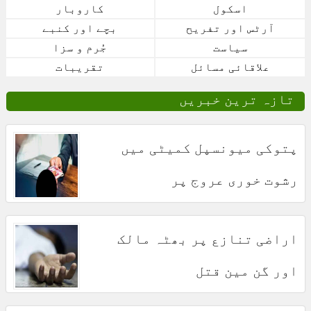
اسکول
کاروبار
آرٹس اور تفریح
بچے اور کنبے
سیاست
جُرم و سزا
علاقائی مسائل
تقریبات
تازہ ترین خبریں
پتوکی میونسپل کمیٹی میں
رشوت خوری عروج پر
اراضی تنازع پر بھٹہ مالک
اور گن مین قتل