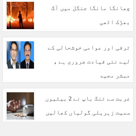
چھانگا مانگا جنگل میں آگ
بھڑک اٹھی
ترقی اور عوامی خوشحالی کے
لیے نئی قیادت ضروری ہے ،
مبشر مجید
غربت سے تنگ باپ نے 2 بیٹیوں
سمیت زہریلی گولیاں کھالیں