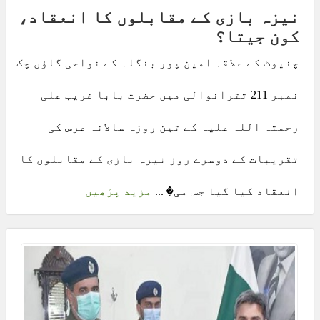
نیزہ بازی کے مقابلوں کا انعقاد،
کون جیتا؟
چنیوٹ کے علاقہ امین پور بنگلہ کے نواحی گاؤں چک
نمبر 211 تترانوالی میں حضرت بابا غریب علی
رحمتہ اللہ علیہ کے تین روزہ سالانہ عرس کی
تقریبات کے دوسرے روز نیزہ بازی کے مقابلوں کا
انعقاد کیا گیا جس می� ...
مزید پڑھیں