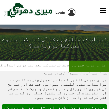
Login
کیا آپ کو معلوم ہے کہ آپ کے علاقہ چنیوٹ
میں کیا ہو رہا ھے ؟
تازہ ترین خبریں
گھر کی چھت ٹوٹنے کے بعد متاثرین امداد کے منتظ
گھر
فیصل آباد
چنیوٹ
آرٹس اور تفریح
میری دھرتی ڈاٹ پی کے مکمل تحصیل چنیوٹ کا سب سے
بڑا مقامی فنون لطیفہ، میوزیم، ثقافت اور تفریح
کی خبروں کا پورٹل ہے۔ ہم تحصیل چنیوٹ کے کنسرٹس
اور تقریبات کی خبروں کو مقبول فنکاروں کے ساتھ
نشر کرنے کا واحد ان لائن ذریعہ ہیں۔
چنیوٹ میں فنون لطیفہ اور تفریح کی خبروں کے