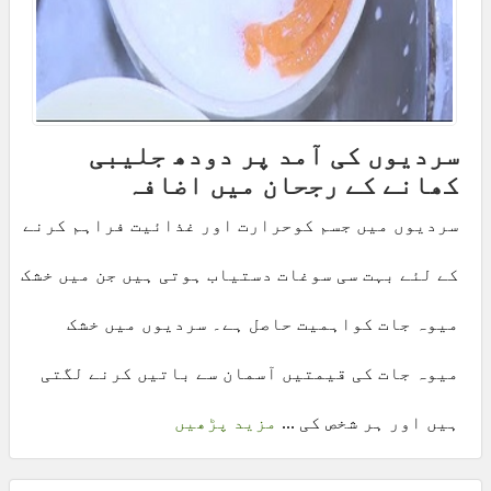
سردیوں کی آمد پر دودھ جلیبی
کھانے کے رجحان میں اضافہ
سردیوں میں جسم کوحرارت اور غذائیت فراہم کرنے
کے لئے بہت سی سوغات دستیاب ہوتی ہیں جن میں خشک
میوہ جات کواہمیت حاصل ہے۔ سردیوں میں خشک
میوہ جات کی قیمتیں آسمان سے باتیں کرنے لگتی
ہیں اور ہر شخص کی ...
مزید پڑھیں