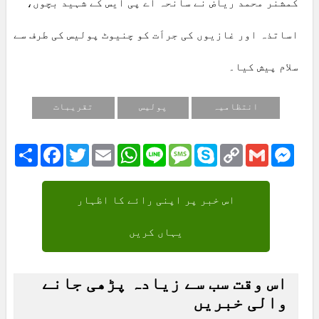
کمشنر محمد ریاض نے سانحہ اے پی ایس کے شہید بچوں،
اساتذہ اور غازیوں کی جراَت کو چنیوٹ پولیس کی طرف سے
سلام پیش کیا۔
انتظامیہ
پولیس
تقریبات
Share
Facebook
Twitter
Email
WhatsApp
Line
Message
Skype
Copy
Gmail
Mess
Link
اس خبر پر اپنی رائے کا اظہار
یہاں کریں
اس وقت سب سے زیادہ پڑھی جانے
والی خبریں