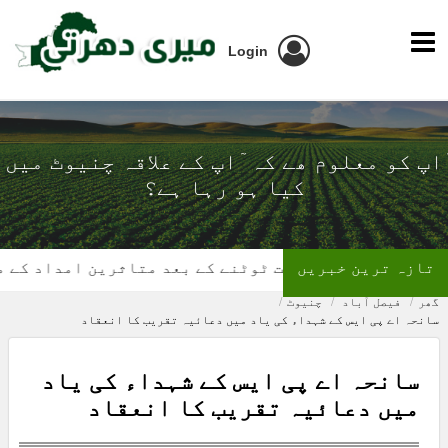
Login
ٓاپ کو معلوم ھے کہ ٓاپ کے علاقہ چنیوٹ میں
کیا ہو رہا ہے؟
تازہ ترین خبریں
گھر کی چھت ٹوٹنے کے بعد متاثرین امداد کے منتظر
گھر
فیصل آباد
چنیوٹ
سانحہ اے پی ایس کے شہداء کی یاد میں دعائیہ تقریب کا انعقاد
سانحہ اے پی ایس کے شہداء کی یاد
میں دعائیہ تقریب کا انعقاد