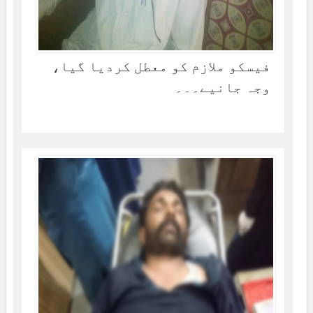
فیسکو ملازم کو معطل کردیا گیا،
وجہ جانیے۔۔۔