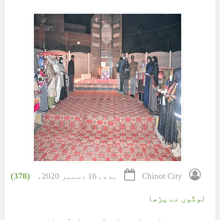
Chinot City
بدھ , 16 دسمبر 2020ء
(378)
لوگوں نے پڑھا