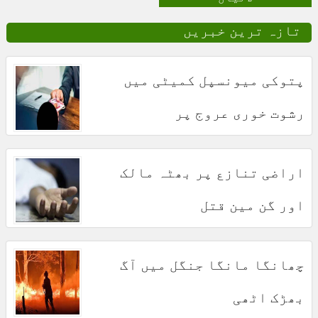
تازہ ترین خبریں
پتوکی میونسپل کمیٹی میں
رشوت خوری عروج پر
اراضی تنازع پر بھٹہ مالک
اور گن مین قتل
چھانگا مانگا جنگل میں آگ
بھڑک اٹھی