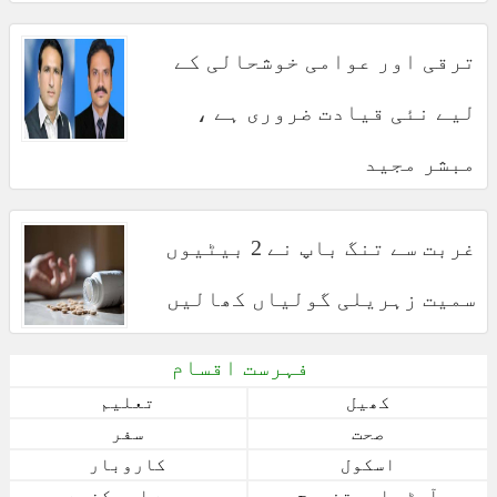
ترقی اور عوامی خوشحالی کے
لیے نئی قیادت ضروری ہے ،
مبشر مجید
غربت سے تنگ باپ نے 2 بیٹیوں
سمیت زہریلی گولیاں کھالیں
فہرست اقسام
کھیل
تعلیم
صحت
سفر
اسکول
کاروبار
آرٹس اور تفریح
بچے اور کنبے