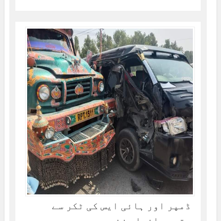
ڈمپر اور ہائی ایس کی ٹکر سے
متعدد افراد زخمی