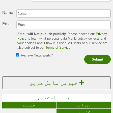
Name
Email
Email will Not publish publicly.
Please access our
Privacy
Policy
to learn what personal data MeriDharti.pk collects and
your choices about how it is used. All users of our service are
also subject to our
Terms of Service
.
Recieve News alerts?
Submit
خبریں شامل کریں
براہ راست شہر
بھوانہ
چنیوٹ
لالیاں