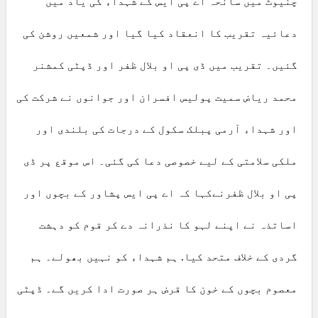
چنیوٹ میں سانحہ اے پی ایس کے شہداء کی یاد میں
دعائیہ تقریب کا انعقاد کیا گیا اور شمعیں روشن کی
گئیں۔ تقریب میں ڈی پی او بلال ظفر اور ڈپٹی کمشنر
محمد ریاض سمیت پولیس افسران اور جوانوں نے شرکت کی
اور شہداء آرمی پبلک سکول کے درجات کی بلندی اور
ملکی سلامتی کے لیے خصوصی دعا کی گئی۔ اس موقع پر ڈی
پی او بلال ظفرنےکہا کہ اے پی ایس پشاور کے بچوں اور
اساتذہ نے اپنے لہو کا نذرانہ دے کر قوم کو دہشت
گردی کے خلاف متحد کیا. ہم شہداء کو نہیں بھولے۔ ہم
معصوم بچوں کے خون کا قرض ہر صورت ادا کریں گے۔ ڈپٹی