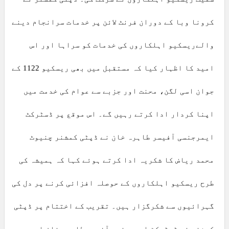
کرونا وبا کے دوران فرنٹ لائن پر خدمات سرانجام دینے
والےریسکیو اہلکاروں کی خدمات کو سراہا اور اس
امید کا اظہار کیا کہ مستقبل میں بھی ریسکیو 1122 کے
جوان اسی لگن، محنت اور جزبے سے عوام کی خدمت میں
اپنا کردار ادا کرتے رہیں گے۔ اس موقع پر ڈسٹرکٹ
ایمرجنسی آفیسر طاہرہ خان نے ڈپٹی کمشنر چنیوٹ
محمد ریاض کا شکریہ ادا کرتے ہوئے کہا کہ ہمیشہ کی
طرح ریسکیو اہلکاروں کے حوصلہ افزائی کرنے پر دل کی
گہرائیوں سے شکرگزار ہیں۔ تقریب کے اختتام پر ڈپٹی