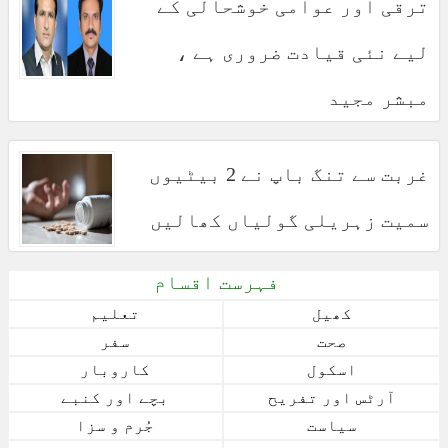
ترقی اور عوامی خوشحالی کے
لیے نئی قیادت ضروری ہے ،
مبشر مجید
غربت سے تنگ باپ نے 2 بیٹیوں
سمیت زہریلی گولیاں کھالیں
فہرست اقسام
کھیل
تعلیم
صحت
سفر
اسکول
کاروبار
آرٹس اور تفریح
بچے اور کنبے
سیاست
جُرم و سزا