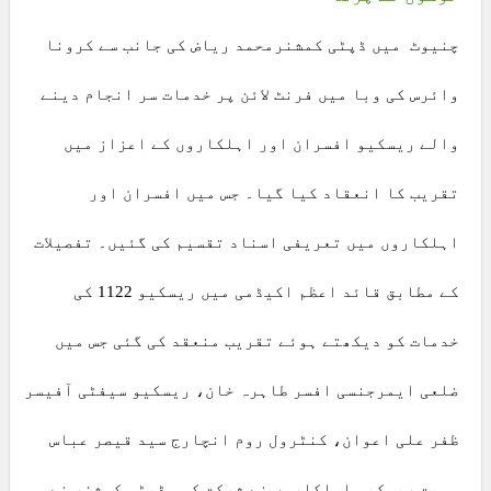
چنیوٹ میں ڈپٹی کمشنرمحمد ریاض کی جانب سے کرونا
وائرس کی وبا میں فرنٹ لائن پر خدمات سر انجام دینے
والے ریسکیو افسران اور اہلکاروں کے اعزاز میں
تقریب کا انعقاد کیا گیا۔ جس میں افسران اور
اہلکاروں میں تعریفی اسناد تقسیم کی گئیں۔ تفصیلات
کے مطابق قائد اعظم اکیڈمی میں ریسکیو 1122 کی
خدمات کو دیکھتے ہوئے تقریب منعقد کی گئی جس میں
ضلعی ایمرجنسی افسر طاہرہ خان، ریسکیو سیفٹی آفیسر
ظفر علی اعوان، کنٹرول روم انچارج سید قیصر عباس
سمیت ریسکیو اہلکاروں نے شرکت کی۔ ڈپٹی کمشنر نے