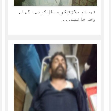
فیسکو ملازم کو معطل کردیا گیا،
وجہ جانیے۔۔۔