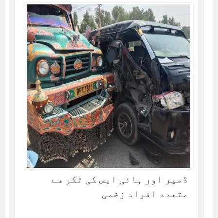
ڈمپر اور ہائی ایس کی ٹکر سے
متعدد افراد زخمی