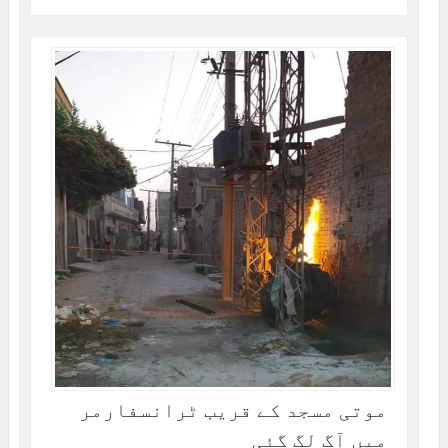
موتی مسجد کے قریب ٹرانسفارمر
میں آگ لگ گئی