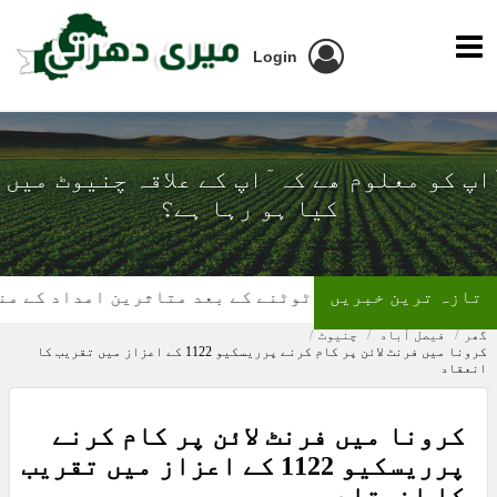
Login
ٓاپ کو معلوم ھے کہ ٓاپ کے علاقہ چنیوٹ میں
کیا ہو رہا ہے؟
تازہ ترین خبریں
گھر کی چھت ٹوٹنے کے بعد متاثرین امداد کے منتظر
گھر
فیصل آباد
چنیوٹ
کرونا میں فرنٹ لائن پر کام کرنے پرریسکیو 1122 کے اعزاز میں تقریب کا
انعقاد
کرونا میں فرنٹ لائن پر کام کرنے
پرریسکیو 1122 کے اعزاز میں تقریب
کا انعقاد