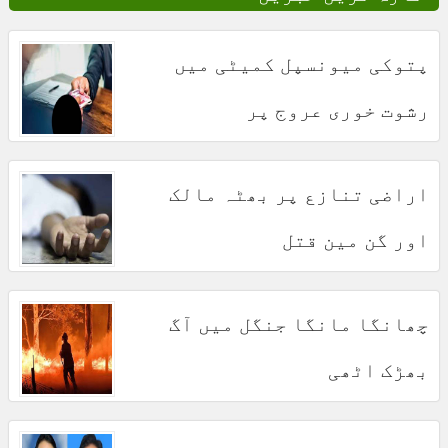
پتوکی میونسپل کمیٹی میں
رشوت خوری عروج پر
اراضی تنازع پر بھٹہ مالک
اور گن مین قتل
چھانگا مانگا جنگل میں آگ
بھڑک اٹھی