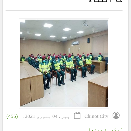
Chinot City
پیر , 04 جنوری 2021ء
(455)
لوگوں نے پڑھا