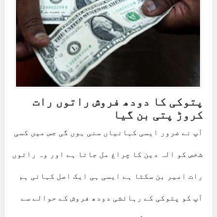
پتوکی کا دودھ فروش راتوں رات
کروڑ پتی بن گیا
آپ نے ضرور ایسی کہانیاں سنی ہوں گی جس میں کسی
شخص کو الہ دین کا چراغ مل جاتا ہے اور وہ راتوں
رات امیر بن سکتا ہے ایسی ہی ایک اصل کہانی ہم
آپ کو پتوکی کے رہائشی دودھ فروش کے حوالے سے