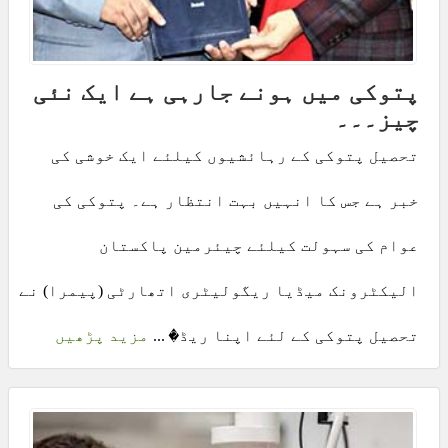
پتوکی میں ہونے جارہی ہے ایک نئی
چیز۔۔۔
تحصیل پتوکی کے رہائشیوں کیلئے ایک خوشی کی
خبر ہے جس کا انہیں بہت انتظار ہے۔ پتوکی کی
عوام کی سہولت کیلئے چیئرمین پاکستان
الیکٹرونک میڈیا ریگولیٹری اتھارٹی (پیمرا) نے
تحصیل پتوکی کے لئے اپنا ریڈ� ...
مزید پڑھیں