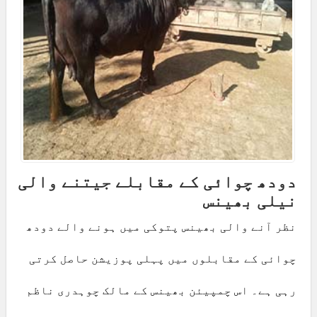
دودھ چوائی کے مقابلے جیتنے والی
نیلی بھینس
نظر آنے والی بھینس پتوکی میں ہونے والے دودھ
چوائی کے مقابلوں میں پہلی پوزیشن حاصل کرتی
رہی ہے۔ اس چمپیئن بھینس کے مالک چوہدری ناظم