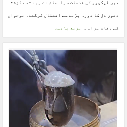
میں لیکچرر کی خدمات سرانجام دے رہے تھے گزشتہ
دنوں دل کا دورہ پڑنے سے انتقال کرگئے۔ نوجوان
کی وفات پر اہ ...
مزید پڑھیں