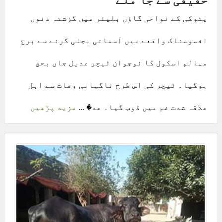
حقیقی سے جا ملے
پتوکی کے نواحی گاؤں بلیئر میں گزشتہ دنوں
افسوسناک واقعے میں آسمانی بجلی گرنے سے برج
مہالم اسکول کا نوجوان ٹیچر عدیل جاں بحق
ہوگیا۔ ٹیچر کی اس طرح ناگہانی وفات سے اہل
علاقہ شدت غم میں ڈوب گیا۔ عد� ...
مزید پڑھیں