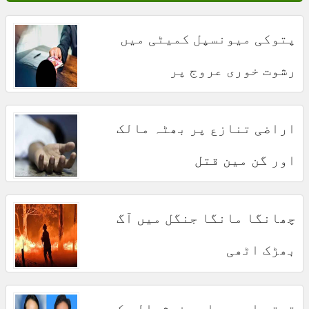
پتوکی میونسپل کمیٹی میں
رشوت خوری عروج پر
اراضی تنازع پر بھٹہ مالک
اور گن مین قتل
چھانگا مانگا جنگل میں آگ
بھڑک اٹھی
ترقی اور عوامی خوشحالی کے