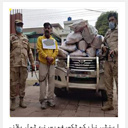
اینٹی نارکوٹکس فورس نے ٹول پلازہ