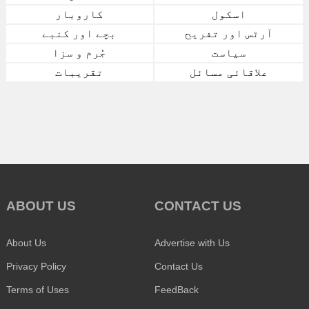
اسکول
کاروبار
آرٹس اور تفریح
بچے اور کنبے
سیاست
جُرم و سزا
علاقائی مسائل
تقریبات
ABOUT US
CONTACT US
About Us
Advertise with Us
Privacy Policy
Contact Us
Terms of Uses
FeedBack