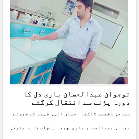
نوجوان عبدالحسان باری دل کا
دورہ پڑنے سے انتقال کرگئے
سماجی شخصیت ڈاکٹر احسان الٰہی ظہیر کے چھوٹے
بھائی عبدالحسان باری جوکہ پنجاب کالج پتوکی