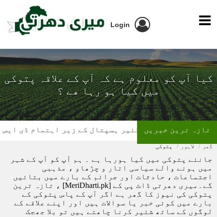
Login
کیا آپ کو معلوم ہے کہ آپ کے علاقہ پتوکی
میں کیا ہو رہا ھے ؟
تازہ ترین خبریں
سیمیا کئیر ہسپتال کے زیر اہتمام ڈی ایس پی سرکل چون
گھر
لاہور
پتوکی
جانئے پتوکی میں کیا ہورہا ہے ۔ ہم آپ کو آپ کے شہر
میں ہونے والے سیاسی اتار و چڑھاو ، مذہبی
اجتماعات ، حادثات اور جرائم کے بارے میں بتائیں
گے۔میری دھرتی ڈاٹ پی کے [MeriDharti.pk] ، تازہ ترین
پتوکی کی نیوز کا گھر ہے اگر آپ کے پاس پتوکی کے
بارے میں کوئی خبر یا سوالات ہیں اور اپنے علاقے کے
لوگوں کے ساتھ شئیر کرنا چاھتے ہیں تو بلا جھجک