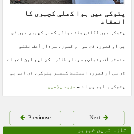
پتوکی میں ہوا کھلی کچہری کا
انعقاد
پتوکی میں لگائی جانے والی کھلی کچہری میں ڈی
پی او قصور، ڈی سی او قصور، سردار آصف نکئی
منسٹر آف پنجاب، سردار طالب نکئ ایم این اے، اے
ڈی سی آر قصور، اسسٹنٹ کمشنر پتوکی، ڈی ایس پی
پتوکی، ایم پی اے ...
مزید پڑھیں
Previouse
Next
تازہ ترین خبریں