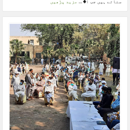
سناتے ہیں جب ا� ...
مزید پڑھیں