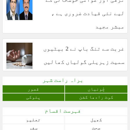
لیے نئی قیادت ضروری ہے ،
مبشر مجید
غربت سے تنگ باپ نے 2 بیٹیوں
سمیت زہریلی گولیاں کھالیں
براہ راست شہر
چُونياں
قصور
کوٹ رادھا کشن
پتوکی
فہرست اقسام
کھیل
تعلیم
صحت
سفر