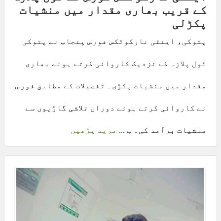
کے قریب بھاری مقدار میں منشیات
پکڑلی
پتوکی، اینٹی نارکوٹکس فورس پنجاب نے پتوکی
ٹول پلازہ کے نزدیک کاروائی کرتے ہوئے بھاری
مقدار میں منشیات پکڑی۔ تفصیلات کے مطابق فورس
نے کاروائی کرتے ہوئے دوران تلاشی گاڑیوں سے
منشیات برآمد کی۔ ب ...
مزید پڑھیں