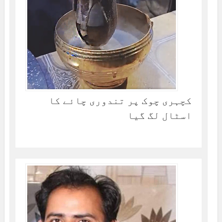
کچہری چوک پر تندوری چائے کا
اسٹال لگ گیا