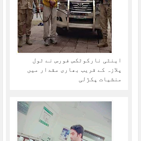
اینٹی نارکوٹکس فورس نے ٹول
پلازہ کے قریب بھاری مقدار میں
منشیات پکڑلی