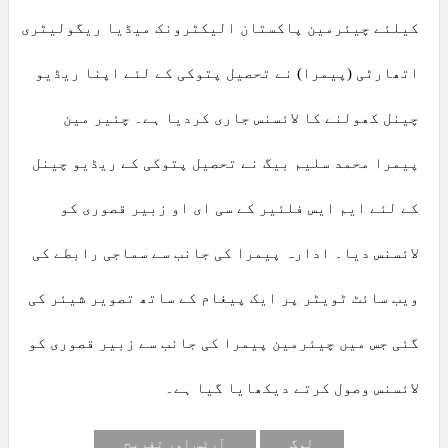
کیلئے چیئرمین پاکستان الیکٹرونک میڈیا ریگولیٹری
اتھارٹی (پیمرا) نے تحصیل پتوکی کے لئے اپنا ریڈیو
چینل کھولنے کا لائسنس جاری کردیا ہے۔ چئیر مین
پیمرا محمد سلیم بیگ نے تحصیل پتوکی کے ریڈیو چینل
کے لئے ایم ایس فلئیر کے سی ای او زبیر قصوری کو
لائسنس دیا۔ ادارہ پیمرا کی جانب سے سماجی رابطے کی
ویب سائٹ ٹویٹر پر ایک پیغام کے ساتھ تصویر شیئر کی
گئی جس میں چیئرمین پیمرا کی جانب سے زبیر قصوری کو
لائسنس وصول کرتے دیکھایا گیا ہے۔
لوگ
آرٹس اور تفریح