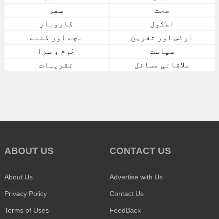
صحت
سفر
اسکول
کاروبار
آرٹس اور تفریح
بچے اور کنبے
سیاست
جُرم و سزا
علاقائی مسائل
تقریبات
ABOUT US
CONTACT US
About Us
Advertise with Us
Privacy Policy
Contact Us
Terms of Uses
FeedBack