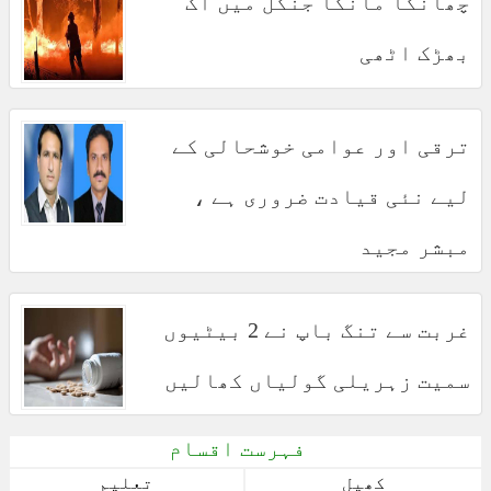
چھانگا مانگا جنگل میں آگ
بھڑک اٹھی
ترقی اور عوامی خوشحالی کے
لیے نئی قیادت ضروری ہے ،
مبشر مجید
غربت سے تنگ باپ نے 2 بیٹیوں
سمیت زہریلی گولیاں کھالیں
فہرست اقسام
کھیل
تعلیم