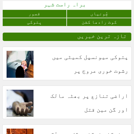
براہ راست شہر
چُونياں
قصور
کوٹ رادھا کشن
پتوکی
تازہ ترین خبریں
پتوکی میونسپل کمیٹی میں
رشوت خوری عروج پر
اراضی تنازع پر بھٹہ مالک
اور گن مین قتل