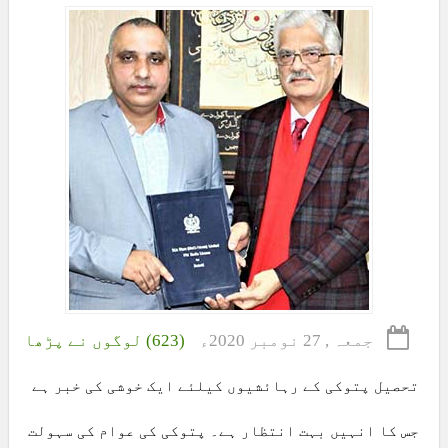
جمعہ , 27 نومبر 2020ء
(623) لوگوں نے پڑھا
تحصیل پتوکی کے رہائشیوں کیلئے ایک خوشی کی خبر ہے
جس کا انہیں بہت انتظار ہے۔ پتوکی کی عوام کی سہولت