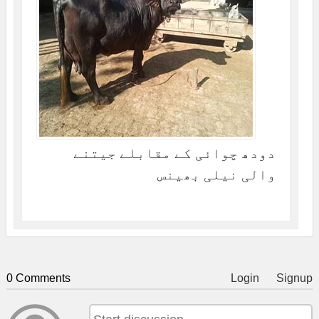
دودھ چوائی کے مقابلے جیتنے
والی نیلی بھینس
0 Comments
Login
Signup