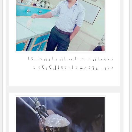
نوجوان عبدالحسان باری دل کا
دورہ پڑنے سے انتقال کرگئے