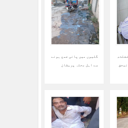
غفلت،
گلیوں میں پانی جمع ہونے
نبحق
سے اہل محلہ پریشان