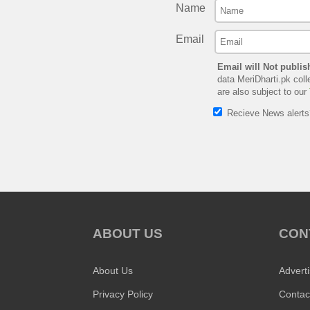
Name
Email
Email will Not publis
data MeriDharti.pk coll
are also subject to our
Recieve News alert
ABOUT US
CON
About Us
Advert
Privacy Policy
Contac