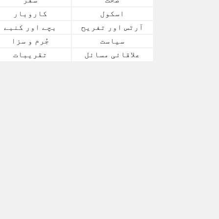
اسکول
کاروبار
آرٹس اور تفریح
بچے اور کنبے
سیاست
جُرم و سزا
علاقائی مسائل
تقریبات