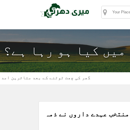
 میں کیا ہو رہا ہے؟
گھر کی چھت ٹوٹنے کے بعد متاثرین امداد کے م
منتخب عہدے داروں نے ذمہ