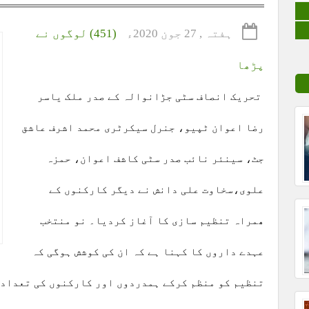
ہفتہ , 27 جون 2020ء
(451) لوگوں نے
پڑھا
تحریک انصاف سٹی جڑانوالہ کے صدر ملک یاسر
رضا اعوان ٹپیو، جنرل سیکرٹری محمد اشرف عاشق
جٹ، سینئر نائب صدر سٹی کاشف اعوان، حمزہ
علوی،سخاوت علی دانش نے دیگر کارکنوں کے
ھمراہ تنظیم سازی کا آغاز کردیا۔ نو منتخب
عہدے داروں کا کہنا ہے کہ ان کی کوشش ہوگی کہ
تنظیم کو منظم کرکے ہمدردوں اور کارکنوں کی تعداد 