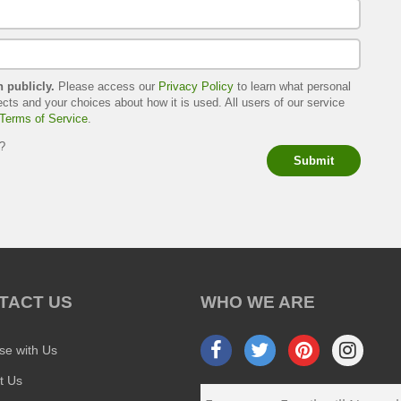
h publicly.
Please access our
Privacy Policy
to learn what personal
ects and your choices about how it is used. All users of our service
Terms of Service
.
s?
Submit
TACT US
WHO WE ARE
ise with Us
t Us