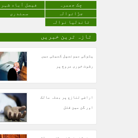
چک جھمرہ
فیصل آباد شہر
جڑانوالہ
سمندری
تاندلیا نوالہ
تازہ ترین خبریں
پتوکی میونسپل کمیٹی میں
رشوت خوری عروج پر
اراضی تنازع پر بھٹہ مالک
اور گن مین قتل