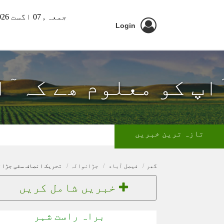
جمعہ ,
07 اگست 2026 ء
Login
ٓاپ کو معلوم ھے کہ ٓ
تازہ ترین خبریں
گھر
فیصل آباد
جڑانوالہ
تحریک انصاف سٹی جڑان
خبریں شامل کریں
براہ راست شہر