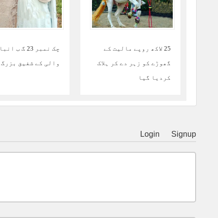
25 لاکھ روپے مالیت کے
چک نمبر 23 گ ب 
گھوڑے کو زہر دے کر ہلاک
والی کے شفیق بزرگ
کردیا گیا
Login
Signup