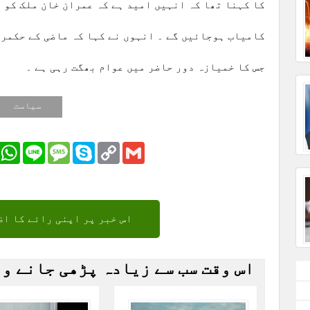
کا کہنا تھا کہ انہیں امید ہے کہ عمران خان ملک کو 
کامیاب ہوجائیں گے ۔ انہوں نے کہا کہ ماضی کے حکمرا
جس کا خمیازہ دور حاضر میں عوام بھگت رہی ہے ۔
سیاست
r
Email
WhatsApp
Line
Message
Skype
Copy
Gmail
Link
اس خبر پر اپنی رائے کا اظ
اس وقت سب سے زیادہ پڑھی جانے و