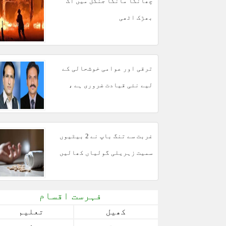
چھانگا مانگا جنگل میں آگ
بھڑک اٹھی
ترقی اور عوامی خوشحالی کے
لیے نئی قیادت ضروری ہے ،
مبشر مجید
غربت سے تنگ باپ نے 2 بیٹیوں
سمیت زہریلی گولیاں کھالیں
فہرست اقسام
کھیل
تعلیم
صحت
سفر