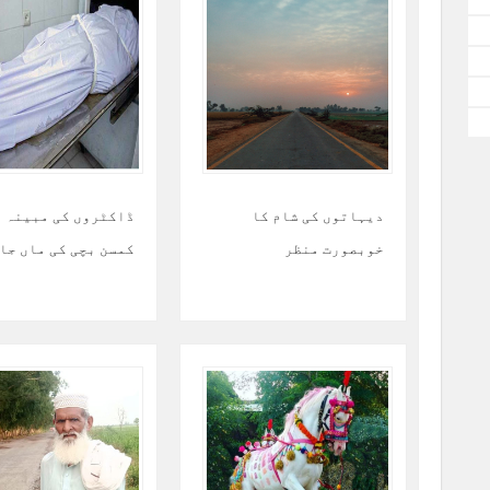
دیہاتوں کی شام کا
ڈاکٹروں کی مبینہ 
خوبصورت منظر
کمسن بچی کی ماں جا