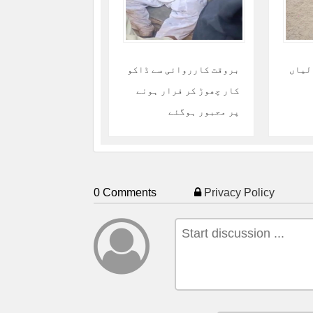
انبالیاں
بروقت کارروائی سے ڈاکو
کار چھوڑ کر فرار ہونے
پر مجبور ہوگئے
0 Comments
Privacy Policy