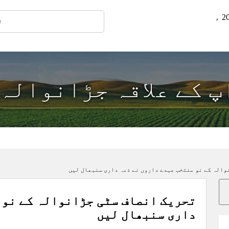
اپ کے علاقہ جڑانوالہ
والہ کے نو منتخب عہدے داروں نے ذمہ داری سنبھال لیں
تحریک انصاف سٹی جڑانوالہ کے نو 
داری سنبھال لیں