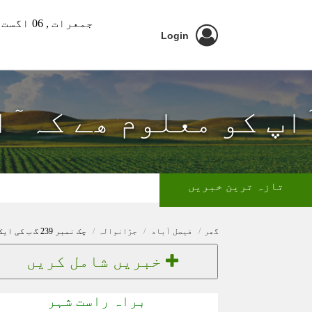
جمعرات ,
06 اگست 2026 ء
Login
ٓاپ کو معلوم ھے کہ ٓ
تازہ ترین خبریں
گھر
فیصل آباد
جڑانوالہ
چک نمبر 239 گ ب کی ایک دلفریب صبح میں دوستوں کی ملاقات
خبریں شامل کریں
براہ راست شہر