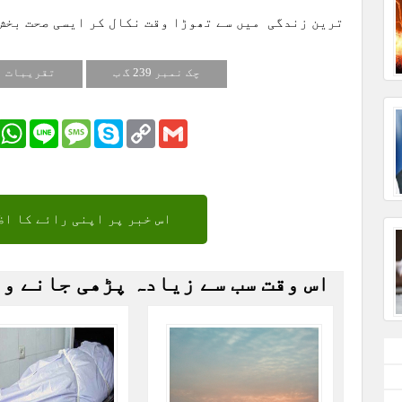
ترین زندگی میں سے تھوڑا وقت نکال کر ایسی صحت بخ
چک نمبر 239 گ ب
تقریبات
r
Email
WhatsApp
Line
Message
Skype
Copy
Gmail
Link
اس خبر پر اپنی رائے کا اظ
اس وقت سب سے زیادہ پڑھی جانے و