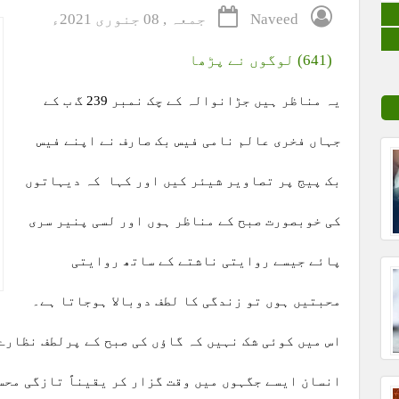
Naveed
جمعہ , 08 جنوری 2021ء
(641) لوگوں نے پڑھا
یہ مناظر ہیں جڑانوالہ کے چک نمبر 239 گ ب کے
جہاں فخری عالم نامی فیس بک صارف نے اپنے فیس
بک پیج پر تصاویر شیئر کیں اور کہا کہ دیہاتوں
کی خوبصورت صبح کے مناظر ہوں اور لسی پنیر سری
پائے جیسے روایتی ناشتے کے ساتھ روایتی
محبتیں ہوں تو زندگی کا لطف دوبالا ہوجاتا ہے۔
اس میں کوئی شک نہیں کہ گاؤں کی صبح کے پرلطف نظار
انسان ایسے جگہوں میں وقت گزار کر یقیناً تازگی محس