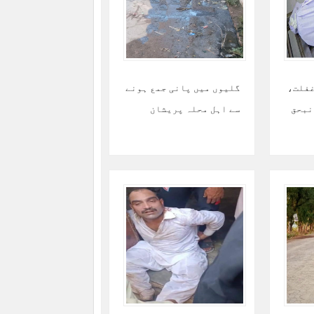
غفلت،
گلیوں میں پانی جمع ہونے
نبحق
سے اہل محلہ پریشان