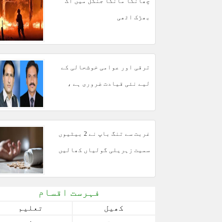
چھانگا مانگا جنگل میں آگ
بھڑک اٹھی
ترقی اور عوامی خوشحالی کے
لیے نئی قیادت ضروری ہے ،
مبشر مجید
غربت سے تنگ باپ نے 2 بیٹیوں
سمیت زہریلی گولیاں کھالیں
فہرست اقسام
کھیل
تعلیم
صحت
سفر