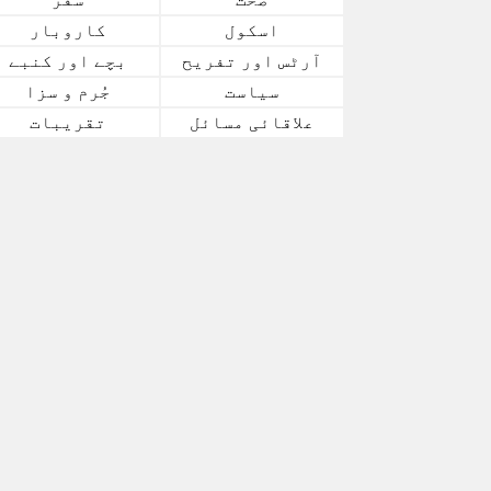
اسکول
کاروبار
آرٹس اور تفریح
بچے اور کنبے
سیاست
جُرم و سزا
علاقائی مسائل
تقریبات