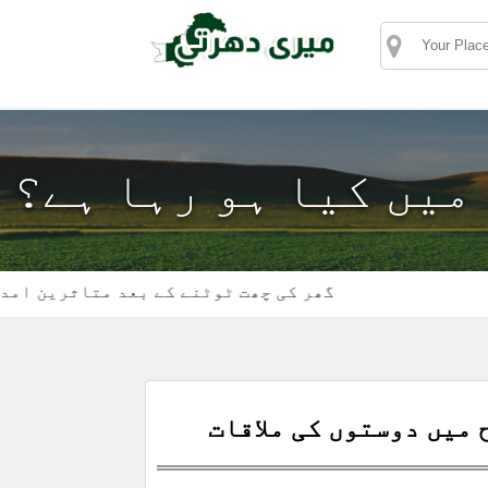
 میں کیا ہو رہا ہے؟
گھر کی چھت ٹوٹنے کے بعد متاثرین امداد کے 