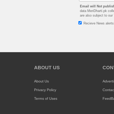
Email will Not publis
data MeriDharti.pk coll
are also subject to our
Recieve News alert
ABOUT US
CON
About Us
Advert
Privacy Policy
Contac
Terms of Uses
FeedB