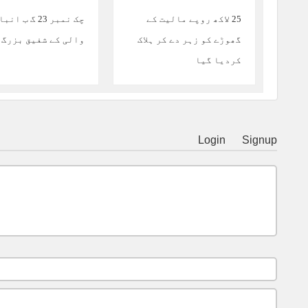
25 لاکھ روپے مالیت کے
چک نمبر 23 گ ب 
گھوڑے کو زہر دے کر ہلاک
والی کے شفیق بزرگ
کردیا گیا
Login
Signup