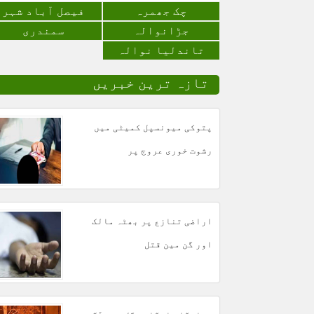
چک جھمرہ
فیصل آباد شہر
جڑانوالہ
سمندری
تاندلیا نوالہ
تازہ ترین خبریں
پتوکی میونسپل کمیٹی میں
رشوت خوری عروج پر
اراضی تنازع پر بھٹہ مالک
اور گن مین قتل