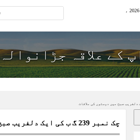
اپ کے علاقہ جڑانوالہ
چک نمبر 239 گ ب کی ایک دلفریب صبح میں دوستوں کی ملاقات