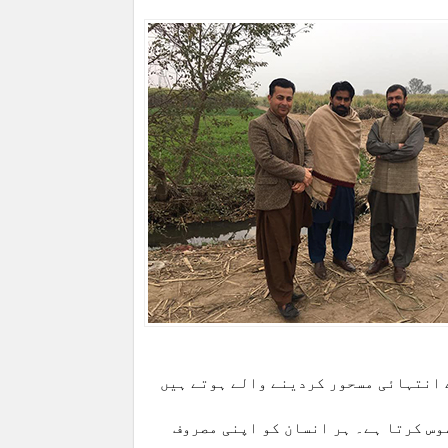
ے انتہائی مسحور کردینے والے ہوتے ہیں
وس کرتا ہے۔ ہر انسان کو اپنی مصروف