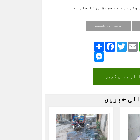
ش جگہوں سے محظوظ ہونا چاہیے۔
بچے اور کنبے
Share
Facebook
Twitte
Messenger
ہار یہاں کریں
الی خبریں