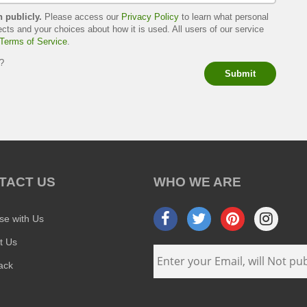
h publicly.
Please access our
Privacy Policy
to learn what personal
ects and your choices about how it is used. All users of our service
Terms of Service
.
s?
Submit
TACT US
WHO WE ARE
ise with Us
t Us
ack