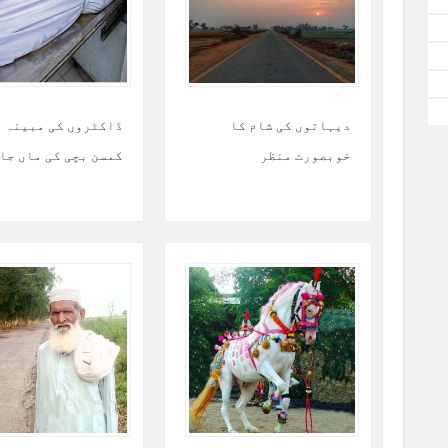
دیہاتوں کی شام کا
ڈاکٹروں کی مبینہ 
خوبصورت منظر
کمسن بچی کی ماں جا