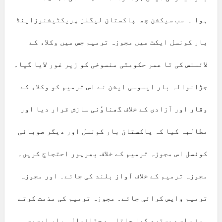
ہوا ۔ سب سیکشن چھ پاکستان لیگلز پریکٹیشنرزاینڈ
بار کونسل ایکٹ میں مجوزہ ترمیم جس میں وکلاء کے
لائسنس کی تا عمر حکومتی منسوخی کو زیر غور لایا گیا۔
جڑانوالہ بار ایسوسی ایشن نے اس ترمیم کو وکلاء کے
وقار اور آزادی کے خلاف گھناوٗنی سازش قرار دیا اور
مطالبہ کیا کہ پاکستان بار کونسل اور دیگر صوبائی
کونسل اس مجوزہ ترمیم کے خلاف بھرپور احتجاج کریں۔
مجوزہ ترمیم کے خلاف آواز بلند کی جائے۔ اور مجوزہ
ترمیم واپس کرائی جائے۔ مجوزہ ترمیم کی مذمت کرتے
ہوئے اسے مسترد کیا جاتا ہے جڑانوالہ بار ایسوسی