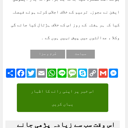
ایشن نے مجوزہ ترمیم کے خلاف اجلاس کرتے ہوئے فیصلہ
کیا کہ ہر ہفتہ کے روز اس کے خلاف ہڑتال کیا جائے گی
وکلا ء عدالتوں میں پیش نہیں ہوں گے ۔
سیاست
جُرم و سزا
Share
Facebook
Twitter
Email
WhatsApp
Line
Message
Skype
Copy
Gmail
Mess
Link
اس خبر پر اپنی رائے کا اظہار
یہاں کریں
اس وقت سب سے زیادہ پڑھی جانے