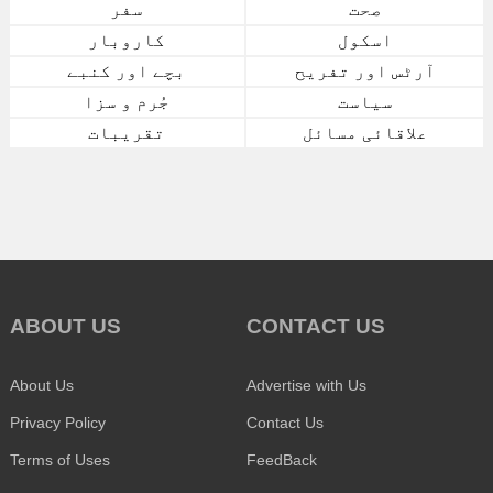
صحت
سفر
اسکول
کاروبار
آرٹس اور تفریح
بچے اور کنبے
سیاست
جُرم و سزا
علاقائی مسائل
تقریبات
ABOUT US
CONTACT US
About Us
Advertise with Us
Privacy Policy
Contact Us
Terms of Uses
FeedBack