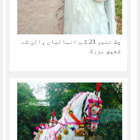
چک نمبر 23 گ ب انبالیاں والی کے
شفیق بزرگ