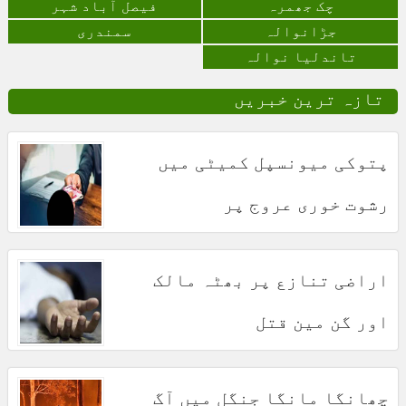
چک جھمرہ
فیصل آباد شہر
جڑانوالہ
سمندری
تاندلیا نوالہ
تازہ ترین خبریں
پتوکی میونسپل کمیٹی میں
رشوت خوری عروج پر
اراضی تنازع پر بھٹہ مالک
اور گن مین قتل
چھانگا مانگا جنگل میں آگ