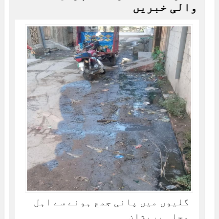
والی خبریں
گلیوں میں پانی جمع ہونے سے اہل
محلہ پریشان