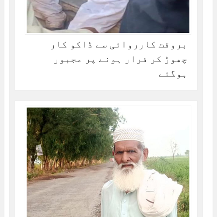
بروقت کارروائی سے ڈاکو کار
چھوڑ کر فرار ہونے پر مجبور
ہوگئے