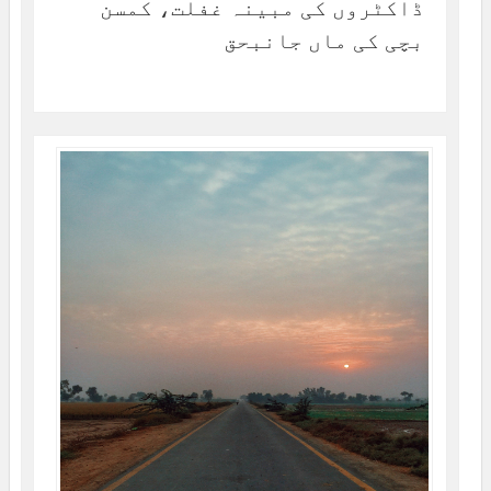
ڈاکٹروں کی مبینہ غفلت، کمسن
بچی کی ماں جانبحق