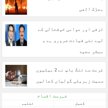
بھڑک اٹھی
ترقی اور عوامی خوشحالی کے
لیے نئی قیادت ضروری ہے ،
مبشر مجید
غربت سے تنگ باپ نے 2 بیٹیوں
سمیت زہریلی گولیاں کھالیں
فہرست اقسام
کھیل
تعلیم