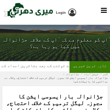
Login
ٓاپ کو معلوم ھے کہ ٓاپ کے علاقہ جڑانوالہ
میں کیا ہو رہا ہے؟
تازہ ترین خبریں
گھر کی چھت ٹوٹنے کے بعد متاثرین امداد کے منتظر
گھر
فیصل آباد
جڑانوالہ
جڑانوالہ بار ایسوسی ایشن کا مجوزہ لیگل ترمیم کے خلاف احتجاج، وکلاء نے
عدالتوں کا بائیکاٹ کیا
جڑانوالہ بار ایسوسی ایشن کا
مجوزہ لیگل ترمیم کے خلاف احتجاج،
وکلاء نے عدالتوں کا بائیکاٹ کیا