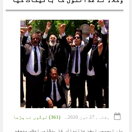
ہفتہ , 27 جون 2020ء
(361) لوگوں نے پڑھا
بار ایسوسی ایشن جڑانوالہ کا ہنگامی اجلاس منعقد