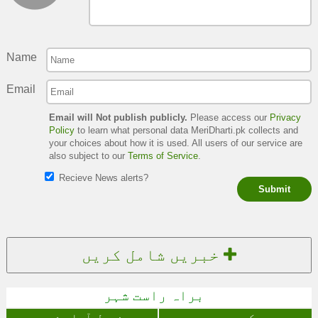
Name
Email
Email will Not publish publicly.
Please access our
Privacy
Policy
to learn what personal data MeriDharti.pk collects and
your choices about how it is used. All users of our service are
also subject to our
Terms of Service
.
Recieve News alerts?
Submit
خبریں شامل کریں
براہ راست شہر
چک جھمرہ
فیصل آباد شہر