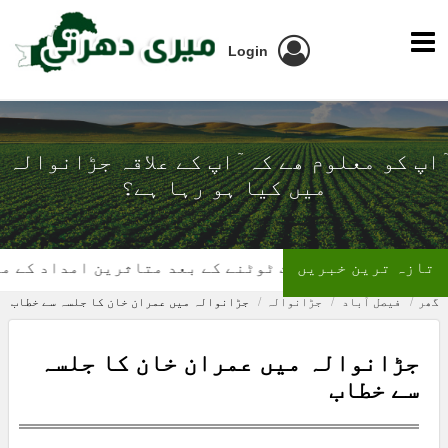
Login
ٓاپ کو معلوم ھے کہ ٓاپ کے علاقہ جڑانوالہ
میں کیا ہو رہا ہے؟
تازہ ترین خبریں
گھر کی چھت ٹوٹنے کے بعد متاثرین امداد کے منتظر
گھر
فیصل آباد
جڑانوالہ
جڑانوالہ میں عمران خان کا جلسہ سے خطاب
جڑانوالہ میں عمران خان کا جلسہ
سے خطاب