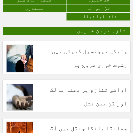
جڑانوالہ
سمندری
تاندلیا نوالہ
تازہ ترین خبریں
پتوکی میونسپل کمیٹی میں
رشوت خوری عروج پر
اراضی تنازع پر بھٹہ مالک
اور گن مین قتل
چھانگا مانگا جنگل میں آگ