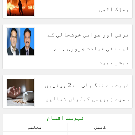
بھڑک اٹھی
ترقی اور عوامی خوشحالی کے
لیے نئی قیادت ضروری ہے ،
مبشر مجید
غربت سے تنگ باپ نے 2 بیٹیوں
سمیت زہریلی گولیاں کھالیں
فہرست اقسام
کھیل
تعلیم