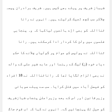
شہباز شریف پر پہلے بھی کیس ہیں۔ شریف برادران پیسہ
چلاکر سب کچھ ٹھیک کرلیتے ہیں۔ انہوں نے رانا
ثنااللہ کو بھی اڑے ہاتھوں لیاکہا کہ وہ پنجابی
فلموں میں ولن کا کردار ادا کرسکتے ہیں۔ رانا
ثنااللہ نے پولیس کو عوام پر گولیاں چلانے کا حکم
دیا، خود (ن) لیگ کے رہنما اور عابد شیر علی کے والد
نے بھی الزام لگایا تھا کہ راناثنااللہ نے 18 افراد
کو فیصل آباد میں قتل کرایا۔ سب سے پہلے صوبائی
وزیرقانون اور اس کے بعد وزیراعلیٰ پنجاب شہازشریف
کو جیل تک پہنچائیں گے۔ انہوں نے کہا کہ اب قوم جاگ