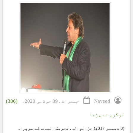
Naveed
جمعرات , 09 جولائی 2020ء
(386)
لوگوں نے پڑھا
(8 دسمبر 2017) جڑانوالہ. تحریک انصاف کے سربراہ