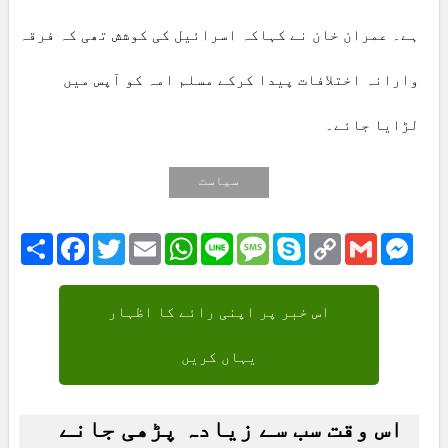
ہے۔ عمران خان نے کہاکہ اسرائیل کی کوشش تھی کہ فرقہ
وارانہ اختلافات پیدا کرکے مسلم امہ کو آپس میں
لڑایا جائے۔
سیاست
Share
Facebook
Twitter
Email
WhatsApp
Line
Message
Skype
Copy
Gmail
Mess
Link
اس خبر پر اپنی رائے کا اظہار
یہاں کریں
اس وقت سب سے زیادہ پڑھی جانے