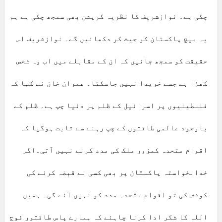
چکی ہے۔ نوازشریف کا نظریہ کرپشن بھی سمجھ چکی ہے ہم
یہ میچ پاکستان کو جیت کر دکھائیں گے۔ نوازشریف اس
حقیقت کو سمجھ جائیں کہ ان کے مقابلے میں اب وہ شخص
کھڑا ہے جسے خریدا نہیں جاسکتا۔ عمران خان نے کہا کہ
فلسطینیوں پر اسرائیل کے ظلم پر دنیا چپ ہے۔ ظلم کے
باوجود عالمی طاقتوں کے چپ رہنے سے ثابت ہوگیا کہ
اقوام متحدہ کمزور ملک کی مدد کرنے نہیں آتی۔اگر
خدانخواستہ پاکستان پر بھی کسی نے قبضہ کرنے کی
کوشش کی تو اقوام متحدہ مدد کو نہیں آئے گی۔ ہمیں
اللہ کا شکر ادا کرنا چاہئے کہ ہمارے پاس طاقتور فوج