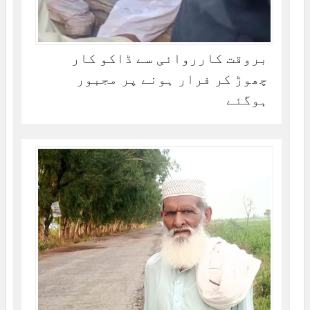
بروقت کارروائی سے ڈاکو کار
چھوڑ کر فرار ہونے پر مجبور
ہوگئے