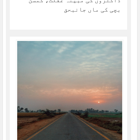
ڈاکٹروں کی مبینہ غفلت، کمسن
بچی کی ماں جانبحق