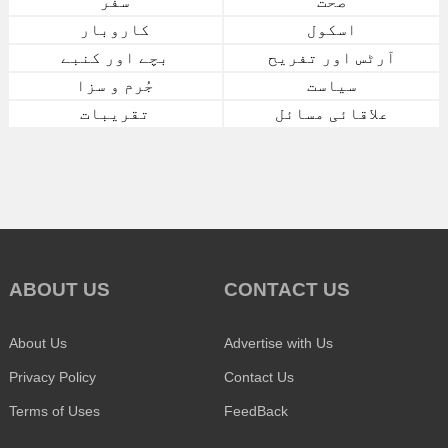
صحت
سفر
اسکول
کاروبار
آرٹس اور تفریح
بچے اور کنبے
سیاست
جُرم و سزا
علاقائی مسائل
تقریبات
ABOUT US
CONTACT US
About Us
Advertise with Us
Privacy Policy
Contact Us
Terms of Uses
FeedBack