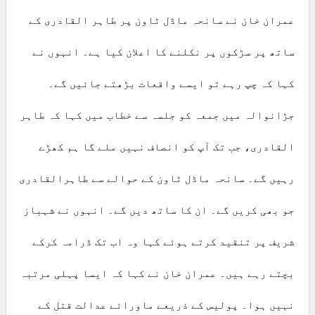
عمران خان نے سانحہ ماڈل ٹاون پر طاہر القادری کے
ساتھ پر سڑکوں پر نکلنے کا اعلان کیا ہے۔ انہوں نے
کہا کہ چپ رہے تو ایسے واقعات بڑھتے جائیں گے۔
جڑانوالہ میں جمعہ کو جلسہ سے خطاب میں کہا کہ طاہر
القادری، جب تک آپ کو انصاف نہیں ملے گا ہم کھڑے
رہیں گے۔ سانحہ ماڈل ٹاون کے حوالے سے طاہرالقادری
جو بھی کریں گے۔ ان کا ساتھ دیں گے۔ انہوں نے شہباز
شریف پر تنقید کرتے ہوئے کہا وہ اب تک ڈرامہ کرکے
بچتے رہے ہیں۔ عمران خان نے کہا کہ ایسا پہلی مرتبہ
نہیں ہوا۔ پولیس کے ذریعے ماورائے عدالت قتل کے