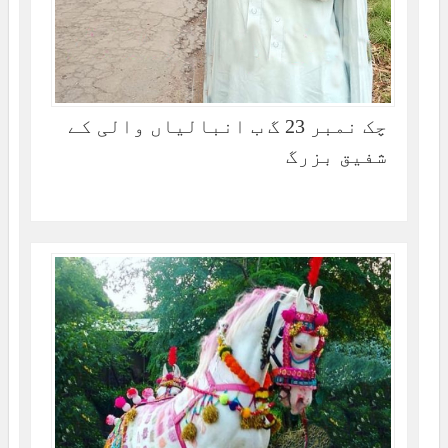
چک نمبر 23 گ ب انبالیاں والی کے
شفیق بزرگ