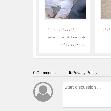
انبالیاں
بروقت کارروائی سے ڈاکو
کار چھوڑ کر فرار ہونے
پر مجبور ہوگئے
0 Comments
Privacy Policy