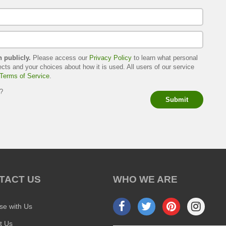
h publicly.
Please access our
Privacy Policy
to learn what personal
ects and your choices about how it is used. All users of our service
Terms of Service
.
s?
Submit
TACT US
WHO WE ARE
ise with Us
t Us