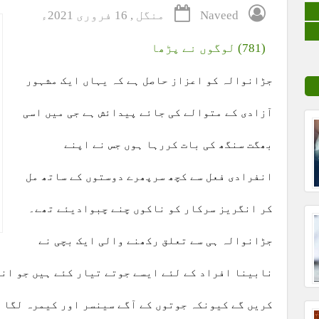
Naveed
منگل , 16 فروری 2021ء
(781) لوگوں نے پڑھا
جڑانوالہ کو اعزاز حاصل ہے کہ یہاں ایک مشہور
آزادی کے متوالے کی جائے پیدائش ہے جی میں اسی
بھگت سنگھ کی بات کررہا ہوں جس نے اپنے
انفرادی فعل سے کچھ سرپھرے دوستوں کے ساتھ مل
کر انگریز سرکار کو ناکوں چنے چبوادیئے تھے۔
جڑانوالہ ہی سے تعلق رکھنے والی ایک بچی نے
نابینا افراد کے لئے ایسے جوتے تیار کئے ہیں جو انہ
کریں گے کیونکہ جوتوں کے آگے سینسر اور کیمرہ لگا 