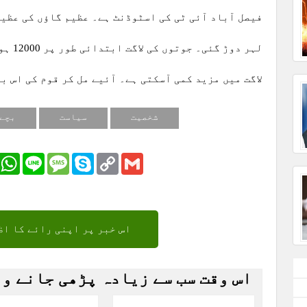
فیصل آباد آئی ٹی کی اسٹوڈنٹ ہے۔ عظیم گاؤں کی عظی
لہر دو
لاگت میں مزید کمی آسکتی ہے۔ آئیے مل کر قوم کی ا
شخصیت
سیاست
بچے 
r
Email
WhatsApp
Line
Message
Skype
Copy
Gmail
Link
اس خبر پر اپنی رائے کا اظ
اس وقت سب سے زیادہ پڑھی جانے و