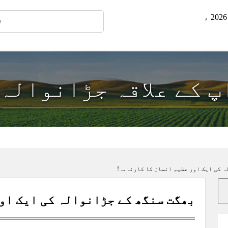
اپ کے علاقہ جڑانوالہ
ہ کی ایک اور عظیم انسان کا کارنامہ!
بھگت سنگھ کے جڑانوالہ کی ایک او