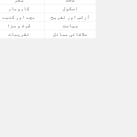
اسکول
کاروبار
آرٹس اور تفریح
بچے اور کنبے
سیاست
جُرم و سزا
علاقائی مسائل
تقریبات