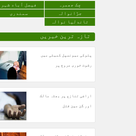
چک جھمرہ
فیصل آباد شہر
جڑانوالہ
سمندری
تاندلیا نوالہ
تازہ ترین خبریں
پتوکی میونسپل کمیٹی میں
رشوت خوری عروج پر
اراضی تنازع پر بھٹہ مالک
اور گن مین قتل