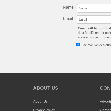
Name
Email
Email will Not publis
data MeriDharti.pk coll
are also subject to our
Recieve News alert
ABOUT US
CON
About Us
Advert
Privacy Policy
Contac