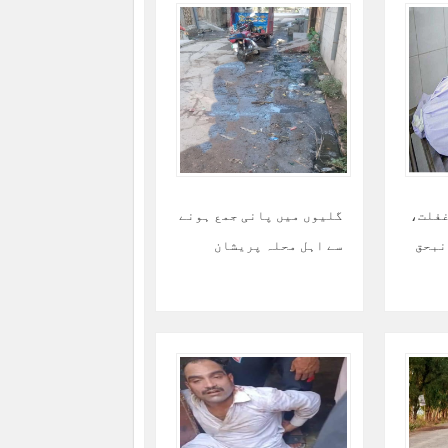
غفلت،
گلیوں میں پانی جمع ہونے
نبحق
سے اہل محلہ پریشان