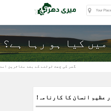
 میں کیا ہو رہا ہے؟
گھر کی چھت ٹوٹنے کے بعد متاثرین امداد کے 
ر عظیم انسان کا کارنامہ!