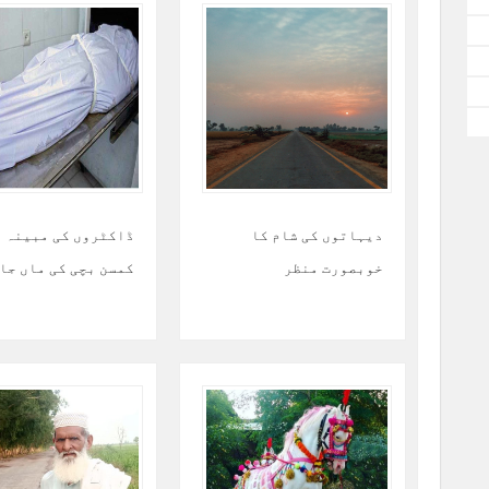
دیہاتوں کی شام کا
ڈاکٹروں کی مبینہ 
خوبصورت منظر
کمسن بچی کی ماں جا