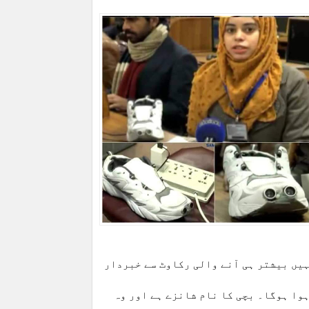
یں بیشتر ہی آنے والی رکاوٹ سے خبردار
ہوا ہوگا۔ بچی کا نام شانزے ہے اور وہ