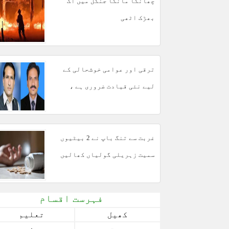
چھانگا مانگا جنگل میں آگ
بھڑک اٹھی
ترقی اور عوامی خوشحالی کے
لیے نئی قیادت ضروری ہے ،
مبشر مجید
غربت سے تنگ باپ نے 2 بیٹیوں
سمیت زہریلی گولیاں کھالیں
فہرست اقسام
کھیل
تعلیم
صحت
سفر