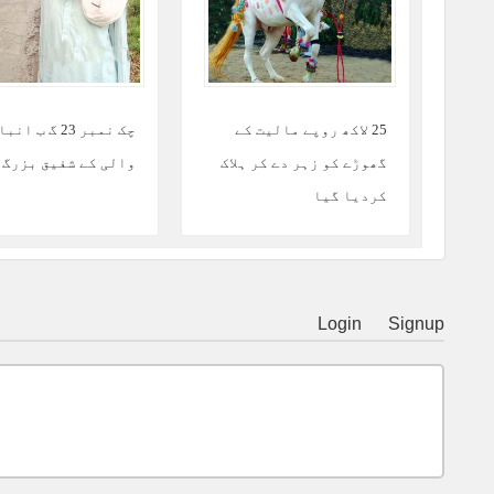
25 لاکھ روپے مالیت کے
چک نمبر 23 گ ب 
گھوڑے کو زہر دے کر ہلاک
والی کے شفیق بزرگ
کردیا گیا
Login
Signup