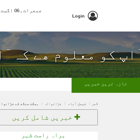
جمعرات ,
06 اگست 2026 ء
Login
ٓاپ کو معلوم ھے کہ ٓ
تازہ ترین خبریں
گھر
فیصل آباد
جڑانوالہ
بھگت سنگھ کے جڑانوال
خبریں شامل کریں
براہ راست شہر