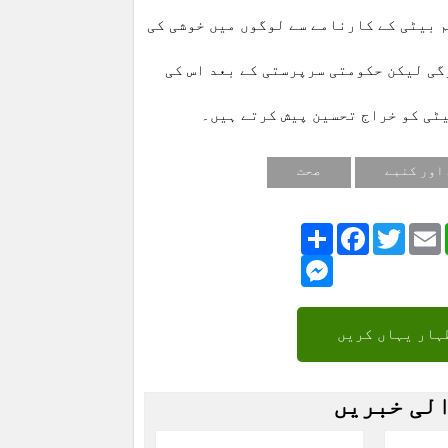
م بیٹی کے کارنامے سے لوگوں میں خوشی کی
ڑ گئی۔ جوتوں کی لاگت ابتدائی طور پر 12000 ہوگی لیکن حکومتی سرپرستی کے بعد اس کی
س بیٹی کو خراج تحسین پیش کرتے ہیں۔
اور کنبے
صحت
Share
Facebook
Twitte
Messenger
ہار یہاں کریں
الی خبریں