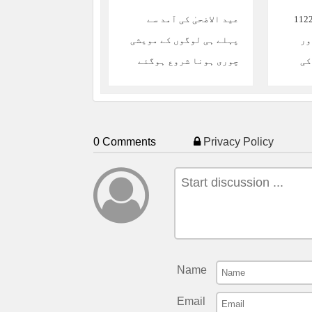
ڈمک اور ریسکیو 1122
عید الاضحیٰ کی آمد سے
ور
پہلے ہی لوگوں کے مویشی
کی
چوری ہونا شروع ہوگئے
0 Comments
Privacy Policy
Name
Email