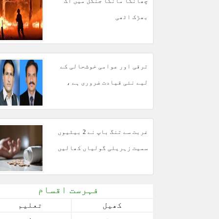
چھانگا مانگا جنگل میں آگ
بھڑک اٹھی
ترقی اور عوامی خوشحالی کے
لیے نئی قیادت ضروری ہے ،
مبشر مجید
غربت سے تنگ باپ نے 2 بیٹیوں
سمیت زہریلی گولیاں کھالیں
فہرست اقسام
کھیل
تعلیم
صحت
سفر