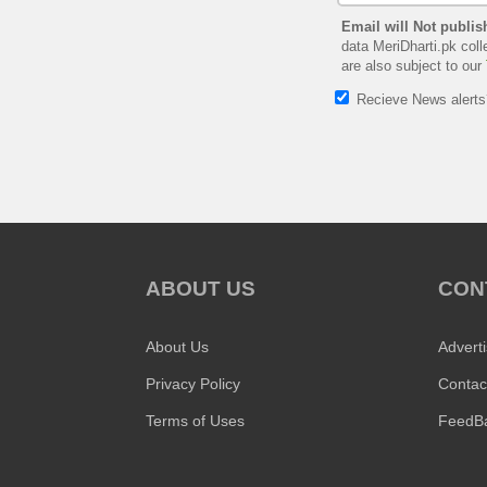
Email will Not publis
data MeriDharti.pk coll
are also subject to our
Recieve News alert
ABOUT US
CON
About Us
Advert
Privacy Policy
Contac
Terms of Uses
FeedB