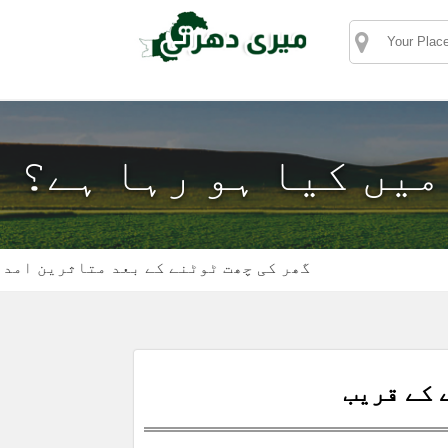
 میں کیا ہو رہا ہے؟
گھر کی چھت ٹوٹنے کے بعد متاثرین امداد کے 