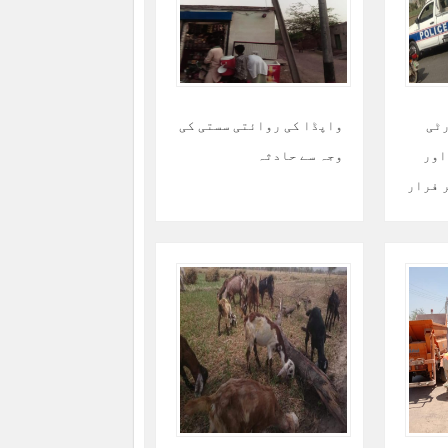
رٹی
واپڈا کی روائتی سستی کی
اور
وجہ سے حادثہ
 فرار