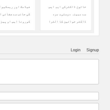
خاتون ڈاکٹرکی ایم ایس
فی
سے مبینہ دوستی، مرد
کی جانب سے صفائی ا
ڈاکٹر خواتین کا الٹرا
کورونا ایس او پیز 
ساؤنڈ کرنے لگا
آگاہی مہم
Login
Signup