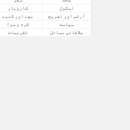
اسکول
کاروبار
آرٹس اور تفریح
بچے اور کنبے
سیاست
جُرم و سزا
علاقائی مسائل
تقریبات