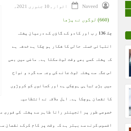
Naveed
اتوار , 10 جنوری 2021ء
(660) لوگوں نے پڑھا
چک 136 ر ب اور کادو کے گاؤں کے درمیان پشتہ
انتہائی خستہ حالی کا شکار ہو چکا ہے خدشہ ہے
کہ پشتہ کسی بھی وقت ٹوٹ سکتا ہے۔ ماضی میں بھی
اس جگہ سے پشتہ ٹوٹ جانے کی وجہ سے گرد و نواح
میں بڑی تباہی ہوچکی ہے اور کسانوں کو کروڑوں
کا نقصان ہوچکا ہے۔ اہل علاقہ نے انتظامیہ
خصوصی طور پر انجینئر رانا طاہر سے پشتہ کی فوری مر
افسوس کرنے سے بہتر ہے کہ وقت پر کام کرکے نقصان سے