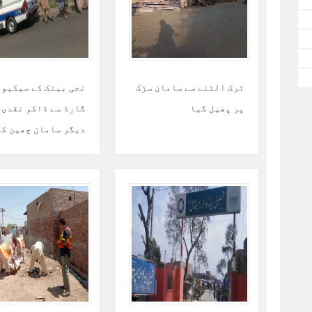
ٹرک الٹنے سے سامان سڑک
نجی بینک کے سیکیو
پر پھیل گیا
گارڈ سے ڈاکو نقدی 
دیگر سامان چھین کر