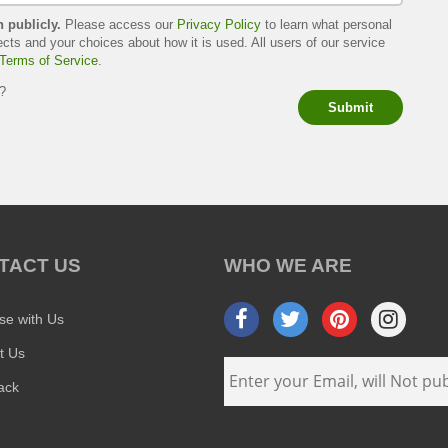
h publicly.
Please access our
Privacy Policy
to learn what personal
ects and your choices about how it is used. All users of our service
Terms of Service
.
s?
Submit
TACT US
WHO WE ARE
ise with Us
t Us
ack