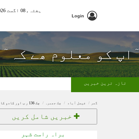
ہفتہ ,
08 اگست 2026 ء
Login
ٓاپ کو معلوم ھے کہ ٓ
تازہ ترین خبریں
گھر
فیصل آباد
چک جھمرہ
چک 136 ر ب اور کادو کا پشتہ ٹوٹنے کے قریب
خبریں شامل کریں
براہ راست شہر