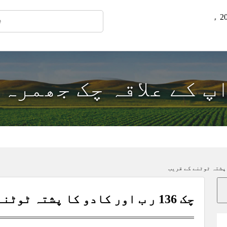
اپ کے علاقہ چک جھمرہ
چک 136 ر ب اور کادو کا پشتہ ٹوٹنے کے قریب