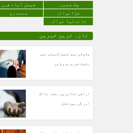
چک جھمرہ
فیصل آباد شہر
جڑانوالہ
سمندری
تاندلیا نوالہ
تازہ ترین خبریں
پتوکی میونسپل کمیٹی میں
رشوت خوری عروج پر
اراضی تنازع پر بھٹہ مالک
اور گن مین قتل