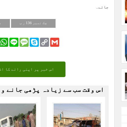
جائے۔
چک نمبر 136 ر ب
ع
r
Email
WhatsApp
Line
Message
Skype
Copy
Gmail
Link
اس خبر پر اپنی رائے کا اظ
اس وقت سب سے زیادہ پڑھی جانے و