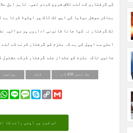
کی گرفتاری کے لئے تلاش شروع کردی تھی۔ تاہم اہلِ عل
بناکر سوشل میڈیا کی ایپ ٹک ٹاک پر اپلوڈ کرتا ہے ا
تک گرفتار نہ کیا جانا قانونی اداروں پر سوالیہ نشان
اعلیٰ سے اپیل کی ہے کہ ملزم کو گرفتار کرنے کے لئے 
جائیں تاکہ ملزم کو جلداز جلد گرفتار کرکے مقتول ک
چک نمبر 450 گ ب
قتل
پولیس
r
Email
WhatsApp
Line
Message
Skype
Copy
Gmail
Link
اس خبر پر اپنی رائے کا اظ