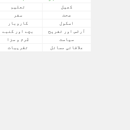
کھیل
تعلیم
صحت
سفر
اسکول
کاروبار
آرٹس اور تفریح
بچے اور کنبے
سیاست
جُرم و سزا
علاقائی مسائل
تقریبات