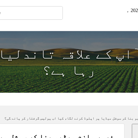
ٓاپ کے علاقہ تاندلی
رہا ہے؟
و بنا کر سوشل میڈیا پر اپلوڈ کرنے لگا، کیا اب پولیس گرفتار کر پائے گی؟
مفرور ملزم ویڈیو بنا کر سوشل می