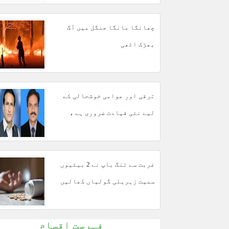
چھانگا مانگا جنگل میں آگ
بھڑک اٹھی
ترقی اور عوامی خوشحالی کے
لیے نئی قیادت ضروری ہے ،
مبشر مجید
غربت سے تنگ باپ نے 2 بیٹیوں
سمیت زہریلی گولیاں کھالیں
فہرست اقسام