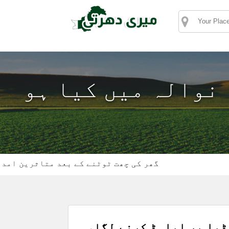
ا نوالہ میں کیا ہو
گھر کی چھت ٹوٹنے کے بعد متاثرین امداد کے م
ڈیا پر اپلوڈ کرنے لگا،