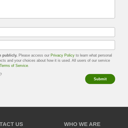
h publicly.
Please access our
Privacy Policy
to learn what personal
ects and your choices about how it is used. All users of our service
Terms of Service
.
s?
Submit
TACT US
WHO WE ARE