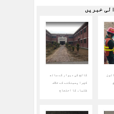
الی خبریں
اتون
کالج کی دیوار کے ساتھ
کچرا پھینکنے کے خلاف
طلباء کا احتجاج