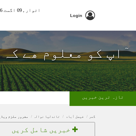
اتوار ,
09 اگست 2026 ء
Login
ٓاپ کو معلوم ھے کہ 
تازہ ترین خبریں
گھر
فیصل آباد
تاندلیا نوالہ
مفرور ملزم ویڈی
خبریں شامل کریں