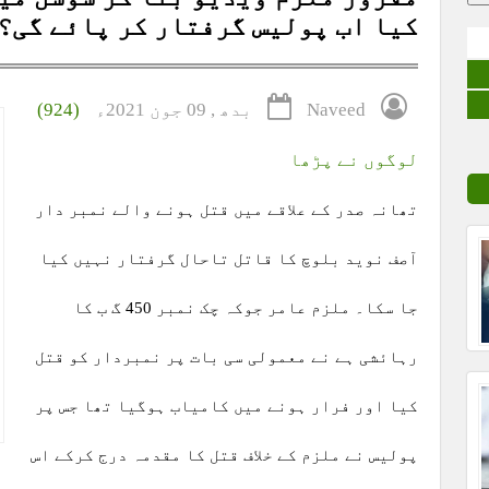
کیا اب پولیس گرفتار کر پائے گی؟
Naveed
بدھ , 09 جون 2021ء
(924)
لوگوں نے پڑھا
تھانہ صدر کے علاقے میں قتل ہونے والے نمبر دار
آصف نوید بلوچ کا قاتل تاحال گرفتار نہیں کیا
جا سکا۔ ملزم عامر جوکہ چک نمبر 450 گ ب کا
رہائشی ہے نے معمولی سی بات پر نمبردار کو قتل
کیا اور فرار ہونے میں کامیاب ہوگیا تھا جس پر
پولیس نے ملزم کے خلاف قتل کا مقدمہ درج کرکے اس