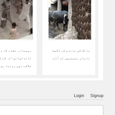
مالک کو باندھ کر ڈکیت
بہیمانہ تشدد کا و
نایاب بھینسیں لے اُڑے
تاندلیانوالہ کے ک
علاقے میں رونما ہو
Login
Signup