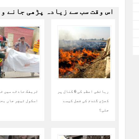
اس وقت سب سے زیادہ پڑھی جانے و
رہائشی اعظم کی 6 کنال پر
ٹریفک حادثے میں خ
کھڑی گندم کی فصل کیسے
اسکول ٹیچر جاں بحق
جلی؟