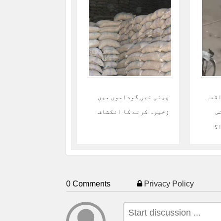
اقعہ
چینی نجی گوداموں میں
س
زخیرہ کرنے کا انکشاف
ا؟
0 Comments
Privacy Policy