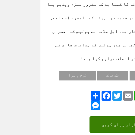
اقہ کا کہنا ہے کہ مفرور ملزم ویڈیو بنا
ور جدید دور ہونے کے باوجود اسے ابھی
 ہے۔ اہلِ علاقہ نے پولیس کے افسرانِ
تھانہ صدر پولیس کو ہدایات جاری کی
و انصاف فراہم کیا جاسکے۔
ٹک ٹاک
جُرم و سزا
Share
Facebook
Twitte
Messenger
ہار یہاں کریں