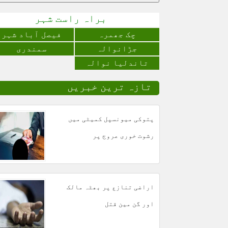
براہ راست شہر
چک جھمرہ
فیصل آباد شہر
جڑانوالہ
سمندری
تاندلیا نوالہ
تازہ ترین خبریں
پتوکی میونسپل کمیٹی میں
رشوت خوری عروج پر
اراضی تنازع پر بھٹہ مالک
اور گن مین قتل