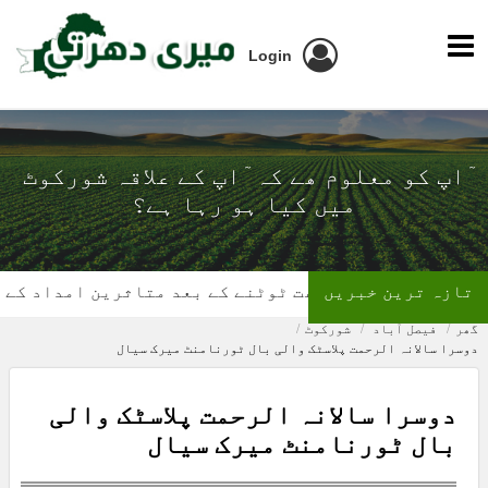
Login
ٓاپ کو معلوم ھے کہ ٓاپ کے علاقہ شورکوٹ
میں کیا ہو رہا ہے؟
تازہ ترین خبریں
گھر کی چھت ٹوٹنے کے بعد متاثرین امداد کے منتظر
گھر
فیصل آباد
شورکوٹ
دوسرا سالانہ الرحمت پلاسٹک والی بال ٹورنامنٹ میرک سیال
دوسرا سالانہ الرحمت پلاسٹک والی
بال ٹورنامنٹ میرک سیال