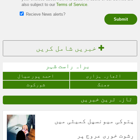
also subject to our
Terms of Service
.
Recieve News alerts?
Submit
خبریں شامل کریں
براہ راست شہر
اٹھارہ ہزاری
احمد پور سیال
جھنگ
شورکوٹ
تازہ ترین خبریں
پتوکی میونسپل کمیٹی میں
رشوت خوری عروج پر