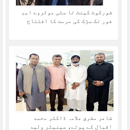
شورکوٹ کینٹ تا سٹی موٹروے ایم
فور تک سڑک کی مرمت کا افتتاح
شاعر مشرق علامہ ڈاکٹر محمد
اقبال کے پوتے، سینیٹر ولید