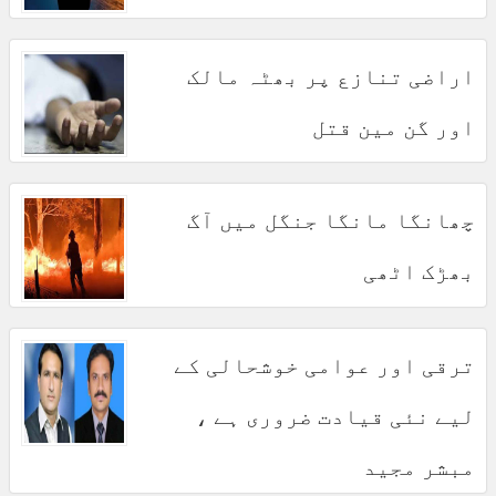
اراضی تنازع پر بھٹہ مالک
اور گن مین قتل
چھانگا مانگا جنگل میں آگ
بھڑک اٹھی
ترقی اور عوامی خوشحالی کے
لیے نئی قیادت ضروری ہے ،
مبشر مجید