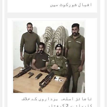
اقبال شورکوٹ میں
ناجائز اسلحہ برداروں کے خلاف
کاروائی، 2 گرفتار