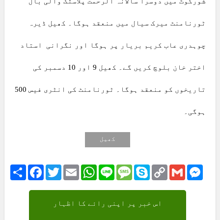
شورکوٹ میں دوسرا سالانہ الرحمت پلاسٹک والی بال
ٹورنامنٹ میرک سیال میں منعقد ہوگا۔ کھیل ڈیرہ
چوہدری عاب کریم بریار پر ہوگا اور نگرانی استاد
اختر خان بلوچ کریں گے۔ کھیل 9 اور 10 دسمبر کی
تاریخوں کو منعقد ہوگا۔ ٹورنامنٹ کی انٹری فیس 500
ہوگی۔
کھیل
Share
Facebook
Twitter
Email
WhatsApp
Line
Message
Skype
Copy
Gmail
Mess
Link
اس خبر پر اپنی رائے کا اظہار