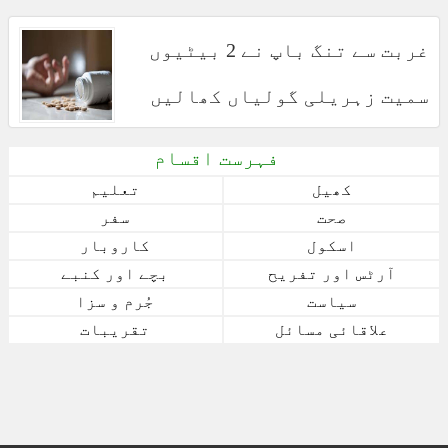
غربت سے تنگ باپ نے 2 بیٹیوں
سمیت زہریلی گولیاں کھالیں
فہرست اقسام
کھیل
تعلیم
صحت
سفر
اسکول
کاروبار
آرٹس اور تفریح
بچے اور کنبے
سیاست
جُرم و سزا
علاقائی مسائل
تقریبات