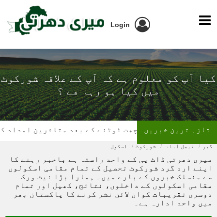
Login
کیا آپ کو معلوم ہے کہ آپ کے علاقہ شورکوٹ
میں کیا ہو رہا ھے ؟
تازہ ترین خبریں
گھر کی چھت ٹوٹنے کے بعد متاثرین امداد کے منتظ
گھر
فیصل آباد
شورکوٹ
اسکول
میری دھرتی ڈاٹ پی کے واحد راستہ ہے باخبر رہنے کا
اپنے ارد گرد شورکوٹ تحصیل کے تمام مقامی اسکولوں
سے منسلک خبروں کے بارے میں۔ ہمارا بڑا نیٹ ورک
مقامی اسکولوں کے داخلوں، نتائج، کھیل اور تمام
دوسری تقریبات کوان لائن نشر کرنے کا پاکستان بھر
میں واحد ادارہ ہے۔