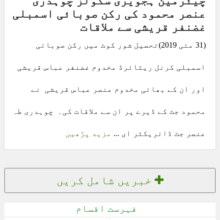
چیئرمین ہجویری سکولز چوہدری
عنصر محمود کی رکن صوبائی اسمبلی
غضنفر قریشی سے ملاقات
(31 مئی 2019)تحصیل شور کوٹ میں رکن صوبائی
اسمبلی کرنل ریٹائرڈ مخدوم غضنفر عباس قریشی
اور ان کے بھائی مخدوم عنصر عباس قریشی نے
محمود جٹ کے ڈیرے پر ان سے ملاقات کی۔ چوہدری طہ
عنصر جٹ ڈائریکٹر ای ...
مزید پڑھیں
خبریں شامل کریں
فہرست اقسام