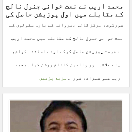
محمد اریب نے نعت خوانی جنرل نالج
کے مقابلے میں اول پوزیشن حاصل کی
شورکوٹ، مرکز قائم بھروانہ کے بارہ سکولوں کے
نعت خوانی جنرل نالج کے مقابلہ میں محمد اریب
نے فرسٹ پوزیشن حاصل کرکے اپنے اساتذہ کرام،
اپنے علاقہ اور والدین کانام روشن کیا۔ محمد
اریب علی شہزاد، شور ...
مزید پڑھیں