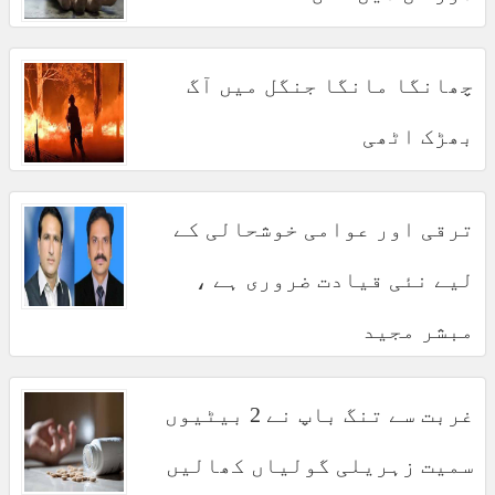
چھانگا مانگا جنگل میں آگ
بھڑک اٹھی
ترقی اور عوامی خوشحالی کے
لیے نئی قیادت ضروری ہے ،
مبشر مجید
غربت سے تنگ باپ نے 2 بیٹیوں
سمیت زہریلی گولیاں کھالیں