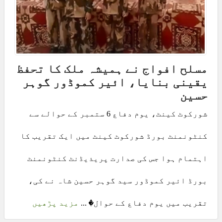
مسلح افواج نے ہمیشہ ملک کا تحفظ
یقینی بنایا، ائیر کموڈور گوہر
حسین
شورکوٹ کینٹ، یوم دفاع 6 ستمبر کے حوالے سے
کنٹونمنٹ بورڈ شورکوٹ کینٹ میں ایک تقریب کا
اہتمام ہوا جس کی صدارت پریذیڈنٹ کنٹونمنٹ
بورڈ ائیر کموڈور سید گوہر حسین شاہ نے کی،
تقریب میں یوم دفاع کے حوال� ...
مزید پڑھیں