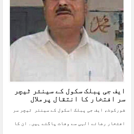
ایف جی پبلک سکول کے سینئر ٹیچر
سر افتخار کا انتقال پرملال
شورکوٹ، ایف جی پبلک اسکول کے سینئر ٹیچر سر
افتخار رضائے الہی سے وفات پاگئے ہیں۔ ان کا