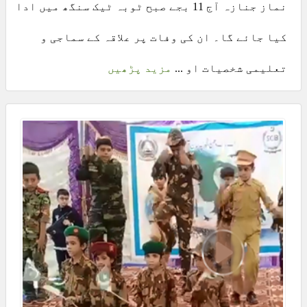
نماز جنازہ آج 11 بجے صبح ٹوبہ ٹیک سنگھ میں ادا
کیا جائے گا۔ ان کی وفات پر علاقہ کے سماجی و
تعلیمی شخصیات او ...
مزید پڑھیں