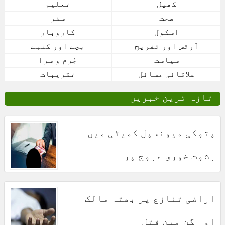
کھیل
تعلیم
صحت
سفر
اسکول
کاروبار
آرٹس اور تفریح
بچے اور کنبے
سیاست
جُرم و سزا
علاقائی مسائل
تقریبات
تازہ ترین خبریں
پتوکی میونسپل کمیٹی میں
رشوت خوری عروج پر
اراضی تنازع پر بھٹہ مالک
اور گن مین قتل