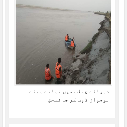
دریائے چناب میں نہاتے ہوئے
نوجوان ڈوب کر جانبحق