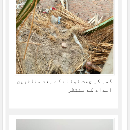
گھر کی چھت ٹوٹنے کے بعد متاثرین
امداد کے منتظر