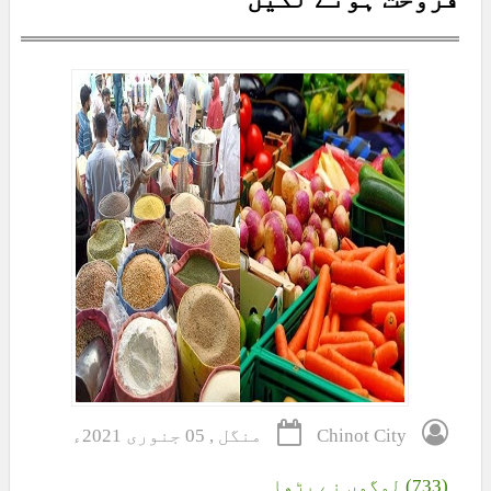
Chinot City
منگل , 05 جنوری 2021ء
(733) لوگوں نے پڑھا