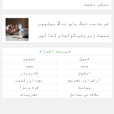
مبشر مجید
غربت سے تنگ باپ نے 2 بیٹیوں
سمیت زہریلی گولیاں کھالیں
فہرست اقسام
کھیل
تعلیم
صحت
سفر
اسکول
کاروبار
آرٹس اور تفریح
بچے اور کنبے
سیاست
جُرم و سزا
علاقائی مسائل
تقریبات