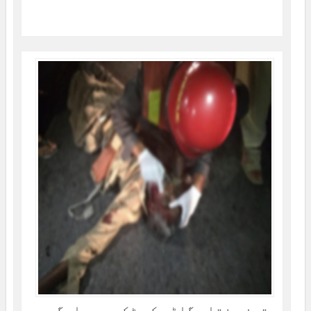
تیز رفتار گاڑی کی ٹکر سے راہگیر