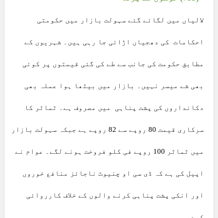
لالیاں میں لگائے گئے سہولت بازار میں حکومتی
احکامات کی دھجیاں اڑائی جا رہی ہیں۔ شہریوں کے
مطابق حکومت کی جانب سے طے کی گئی قیمتوں پر کوئی
بھی شے میسر نہیں۔ بازار میں بیٹھا ہوا عملہ بھی
دکانداروں کی پشت پناہی میں مصروف ہے۔ ٹماٹر کا
سرکاری قیمت 80 روپے سے 82 روپے ہے جبکہ سہولت بازار
میں ٹماٹر 100 روپے فی کلو فروخت ہونے لگے۔ عوام نے
اپیل کی ہے کہ ڈی سی او چنیوٹ ناجائز منافع خوروں
اور انکی پشت پناہی کرنے والوں کے خلاف کارروائی
کرے۔