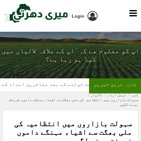
Login
ٓاپ کو معلوم ھے کہ ٓاپ کے علاقہ لالیاں میں
کیا ہو رہا ہے؟
تازہ ترین خبریں
گھر کی چھت ٹوٹنے کے بعد متاثرین امداد کے منتظر
گھر
فیصل آباد
لالیاں
سہولت بازاروں میں انتظامیہ کی ملی بھگت سے اشیاء مہنگے داموں فروخت
ہونے لگیں
سہولت بازاروں میں انتظامیہ کی
ملی بھگت سے اشیاء مہنگے داموں
فروخت ہونے لگیں