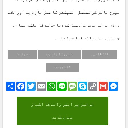
میرج ہالز کی مسلسل انسپکشن کا عمل جاری ہے اور خلاف
ورزی پر نہ صرف ہال سیل کردیا جائے گا بلکہ بھاری
جرمانہ بھی عائد کیا جائے گا۔
انتظامیہ
کورونا وائرس
سیاست
تقریبات
Share
Facebook
Twitter
Email
WhatsApp
Line
Message
Skype
Copy
Gmail
Mess
Link
اس خبر پر اپنی رائے کا اظہار
یہاں کریں