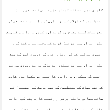
لالیاں میں اسسٹنٹ کمشنر فضل عباس نے شادی ہالز
انتظامیہ کے اجلاس کی سربراہی کی۔ انہوں نے شادی کی
تقریبات کھلے مقام پر کرنے اور کورونا وائرس کے پیش
نظر ایس او پیز پر عمل کرنے کی سختی سے تاکید کی۔
انہوں نے کہا کہ کورونا وائرس کی دوسری لہر کے پیش
نظر ایس او پیز پر عملدرآمد ناگزیر ہے تھوڑی سی بے
احتیاطی سےکورونا وائرس کا حملہ ہو سکتا ہے۔ شادی
کی تقریبات کے منتظمین کو فیس ماسک کے استعمال کے
ساتھ سماجی فاصلہ برقرار رکھنے کا پابند کیا جائے
تاکہ کورونا کا خطرہ نہ ہو۔ انہوں نے واضح کیا کہ