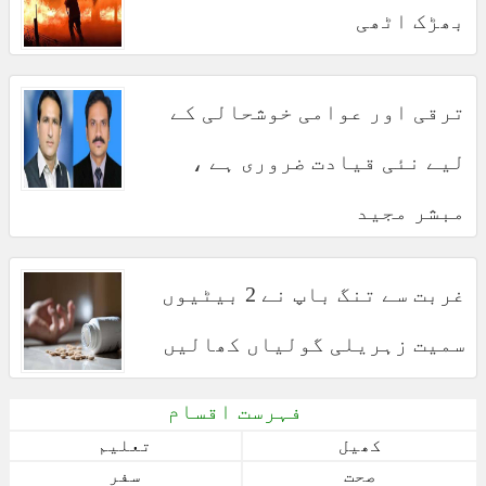
بھڑک اٹھی
ترقی اور عوامی خوشحالی کے
لیے نئی قیادت ضروری ہے ،
مبشر مجید
غربت سے تنگ باپ نے 2 بیٹیوں
سمیت زہریلی گولیاں کھالیں
فہرست اقسام
کھیل
تعلیم
صحت
سفر