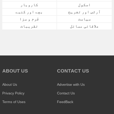
اسکول
کاروبار
آرٹس اور تفریح
بچے اور کنبے
سیاست
جُرم و سزا
علاقائی مسائل
تقریبات
ABOUT US
CONTACT US
About Us
Advertise with Us
Privacy Policy
Contact Us
Terms of Uses
FeedBack