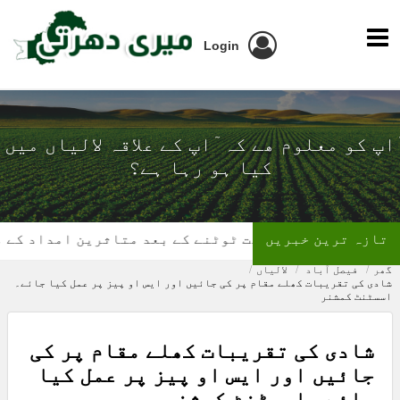
Login
ٓاپ کو معلوم ھے کہ ٓاپ کے علاقہ لالیاں میں
کیا ہو رہا ہے؟
تازہ ترین خبریں
گھر کی چھت ٹوٹنے کے بعد متاثرین امداد کے منتظر
گھر
فیصل آباد
لالیاں
شادی کی تقریبات کھلے مقام پر کی جائیں اور ایس او پیز پر عمل کیا جائے۔
اسسٹنٹ کمشنر
شادی کی تقریبات کھلے مقام پر کی
جائیں اور ایس او پیز پر عمل کیا
جائے۔ اسسٹنٹ کمشنر