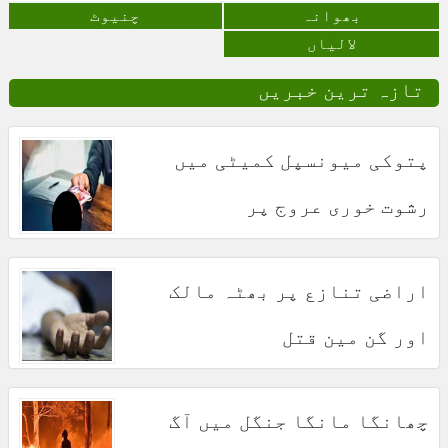
بھوانہ
چنیوٹ
لالیاں
تازہ ترین خبریں
پتوکی میونسپل کمیٹی میں
رشوت خوری عروج پر
اراضی تنازع پر بھٹہ مالک
اور گن مین قتل
چھانگا مانگا جنگل میں آگ