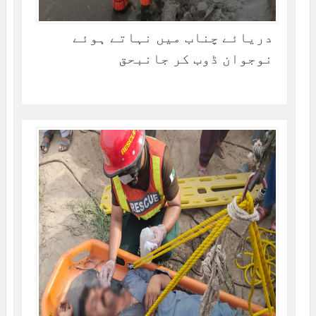
دریائے چناب میں نہاتے ہوئے
نوجوان ڈوب کر جانبحق