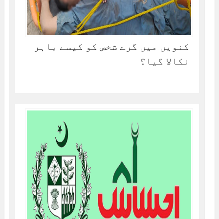
کنویں میں گرے شخص کو کیسے باہر
نکالا گیا؟