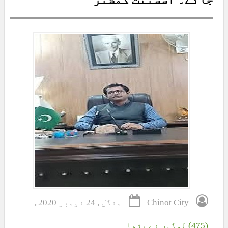
Chinot City
منگل , 24 نومبر 2020ء
(475) لوگوں نے پڑھا