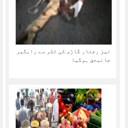
تیز رفتار گاڑی کی ٹکر سے راہگیر
جانبحق ہوگیا