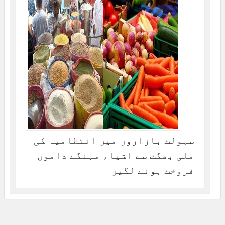
سہولت بازاروں میں انتظامیہ کی
ملی بھگت سے اشیاء مہنگے داموں
فروخت ہونے لگیں