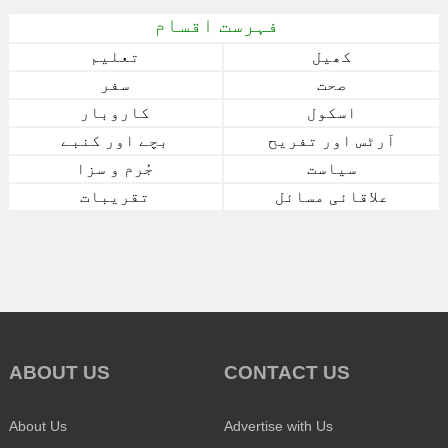
فہرست اقسام
کھیل
تعلیم
صحت
سفر
اسکول
کاروبار
آرٹس اور تفریح
بچے اور کنبے
سیاست
جُرم و سزا
علاقائی مسائل
تقریبات
ABOUT US
CONTACT US
About Us
Advertise with Us