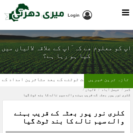
Login
ٓاپ کو معلوم ھے کہ ٓاپ کے علاقہ لالیاں میں
کیا ہو رہا ہے؟
تازہ ترین خبریں
گھر کی چھت ٹوٹنے کے بعد متاثرین امداد کے منتظر
گھر
فیصل آباد
لالیاں
کلری نور پور بھٹہ کے قریب بہنے والے سیم نالے کا بند ٹوٹ گیا
کلری نور پور بھٹہ کے قریب بہنے
والے سیم نالے کا بند ٹوٹ گیا