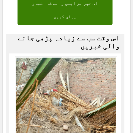
اس خبر پر اپنی رائے کا اظہار
یہاں کریں
اس وقت سب سے زیادہ پڑھی جانے
والی خبریں