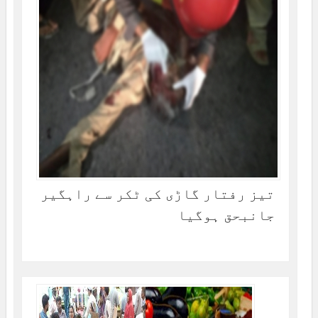
تیز رفتار گاڑی کی ٹکر سے راہگیر
جانبحق ہوگیا