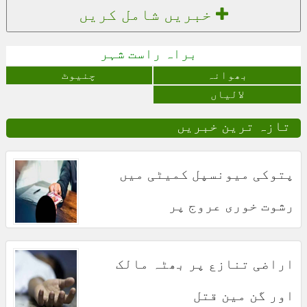
خبریں شامل کریں
براہ راست شہر
بھوانہ
چنیوٹ
لالیاں
تازہ ترین خبریں
پتوکی میونسپل کمیٹی میں
رشوت خوری عروج پر
اراضی تنازع پر بھٹہ مالک
اور گن مین قتل