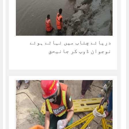
دریائے چناب میں نہاتے ہوئے
نوجوان ڈوب کر جانبحق