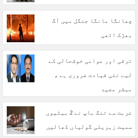
چھانگا مانگا جنگل میں آگ
بھڑک اٹھی
ترقی اور عوامی خوشحالی کے
لیے نئی قیادت ضروری ہے ،
مبشر مجید
غربت سے تنگ باپ نے 2 بیٹیوں
سمیت زہریلی گولیاں کھالیں