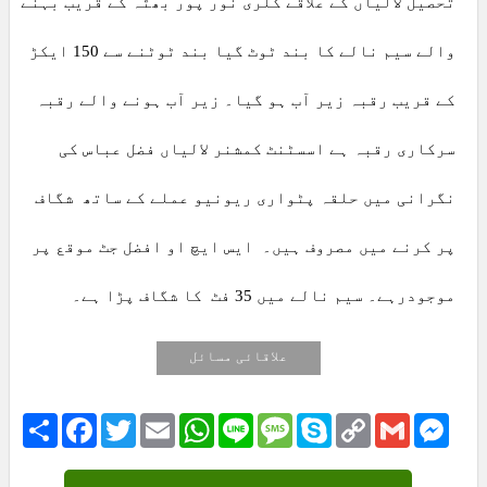
تحصیل لالیاں کے علاقے کلری نور پور بھٹہ کے قریب بہنے
والے سیم نالے کا بند ٹوٹ گیا بند ٹوٹنے سے 150 ایکڑ
کے قریب رقبہ زیر آب ہو گیا۔ زیر آب ہونے والے رقبہ
سرکاری رقبہ ہے اسسٹنٹ کمشنر لالیاں فضل عباس کی
نگرانی میں حلقہ پٹواری ریونیو عملے کے ساتھ شگاف
پر کرنے میں مصروف ہیں۔ ایس ایچ او افضل جٹ موقع پر
موجودرہے۔ سیم نالے میں 35 فٹ کا شگاف پڑا ہے۔
علاقائی مسائل
Share
Facebook
Twitter
Email
WhatsApp
Line
Message
Skype
Copy
Gmail
Mess
Link