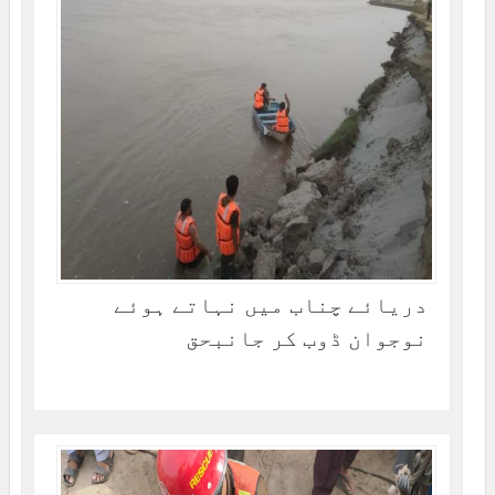
دریائے چناب میں نہاتے ہوئے
نوجوان ڈوب کر جانبحق