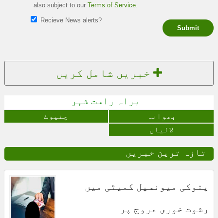
also subject to our
Terms of Service
.
Recieve News alerts?
Submit
خبریں شامل کریں
براہ راست شہر
بھوانہ
چنیوٹ
لالیاں
تازہ ترین خبریں
پتوکی میونسپل کمیٹی میں
رشوت خوری عروج پر