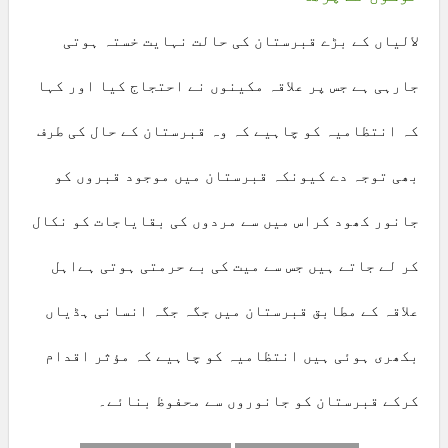
لالیاں کے بڑے قبرستان کی حالت نہایت خستہ ہوتی
جارہی ہے جس پر علاقہ مکینوں نے احتجاج کیا اور کہا
کہ انتظامیہ کو چاہیے کہ وہ قبرستان کے حال کی طرف
بھی توجہ دے کیونکہ قبرستان میں موجود قبروں کو
جانور کھود کراس میں سے مردوں کی بقایاجات کو نکال
کر لے جاتے ہیں جس سے میت کی بے حرمتی ہوتی ہےاہل
علاقہ کے مطابق قبرستان میں جگہ جگہ انسانی ہڈیاں
بکھری ہوئی ہیں انتظامیہ کو چاہیے کہ مؤثر اقدام
کرکے قبرستان کو جانوروں سے محفوظ بنائے۔