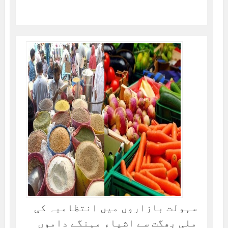
سہولت بازاروں میں انتظامیہ کی
ملی بھگت سے اشیاء مہنگے داموں