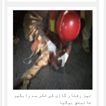
تیز رفتار گاڑی کی ٹکر سے راہگیر
جانبحق ہوگیا