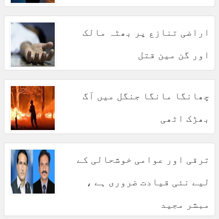
اراضی تنازع پر بھٹہ مالک
اور گن مین قتل
چھانگا مانگا جنگل میں آگ
بھڑک اٹھی
ترقی اور عوامی خوشحالی کے
لیے نئی قیادت ضروری ہے ،
مبشر مجید