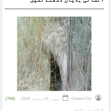
Chinot City
پیر , 21 دسمبر 2020ء
(708)
لوگوں نے پڑھا