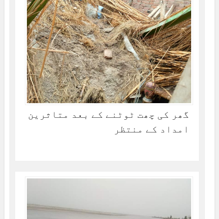
گھر کی چھت ٹوٹنے کے بعد متاثرین
امداد کے منتظر