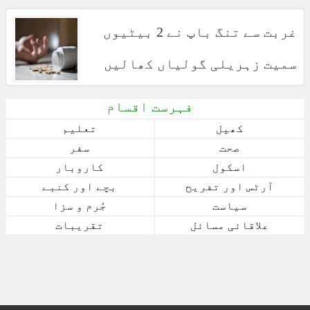
غربت سے تنگ باپ نے 2 بیٹیوں
سمیت زہریلی گولیاں کھالیں
فہرست اقسام
کھیل
تعلیم
صحت
سفر
اسکول
کاروبار
آرٹس اور تفریح
بچے اور کنبے
سیاست
جُرم و سزا
علاقائی مسائل
تقریبات