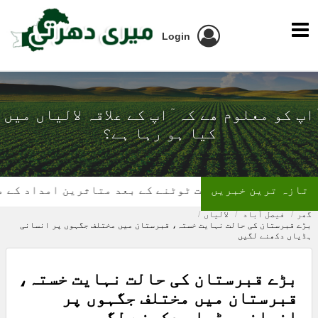
Login
ٓاپ کو معلوم ھے کہ ٓاپ کے علاقہ لالیاں میں
کیا ہو رہا ہے؟
تازہ ترین خبریں
گھر کی چھت ٹوٹنے کے بعد متاثرین امداد کے منتظر
گھر
فیصل آباد
لالیاں
بڑے قبرستان کی حالت نہایت خستہ، قبرستان میں مختلف جگہوں پر انسانی
ہڈیاں دکھنے لگیں
بڑے قبرستان کی حالت نہایت خستہ،
قبرستان میں مختلف جگہوں پر
انسانی ہڈیاں دکھنے لگیں