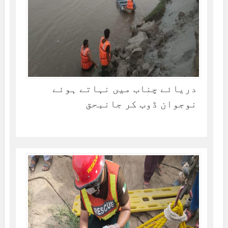
دریائے چناب میں نہاتے ہوئے
نوجوان ڈوب کر جانبحق