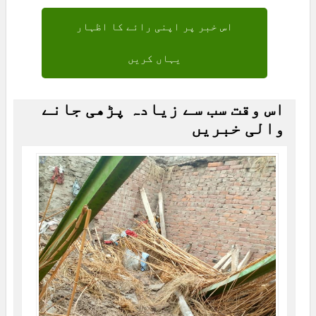
اس خبر پر اپنی رائے کا اظہار
یہاں کریں
اس وقت سب سے زیادہ پڑھی جانے
والی خبریں