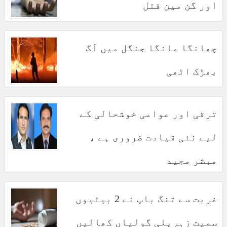
اور گن مین قتل
چھانگا مانگا جنگل میں آگ
بھڑک اٹھی
ترقی اور عوامی خوشحالی کے
لیے نئی قیادت ضروری ہے ،
مبشر مجید
غربت سے تنگ باپ نے 2 بیٹیوں
سمیت زہریلی گولیاں کھالیں