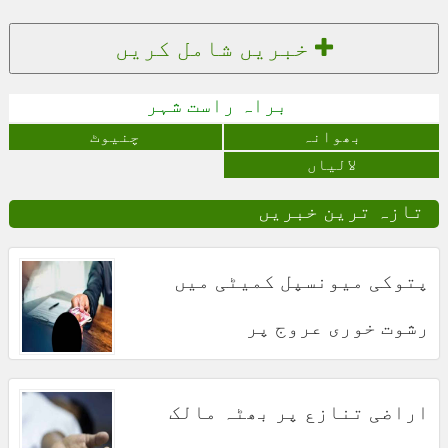
خبریں شامل کریں
براہ راست شہر
بھوانہ
چنیوٹ
لالیاں
تازہ ترین خبریں
پتوکی میونسپل کمیٹی میں
رشوت خوری عروج پر
اراضی تنازع پر بھٹہ مالک