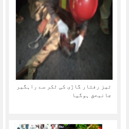
تیز رفتار گاڑی کی ٹکر سے راہگیر
جانبحق ہوگیا