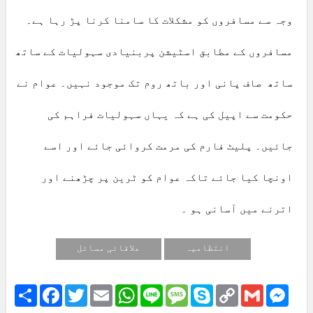
وجہ سے مسافروں کو مشکلات کا سامنا کرنا پڑ رہا ہے۔
مسافروں کے مطابق اسٹیشن پربنیادی سہولیات کے ساتھ
ساتھ صاف پانی اور باتھ روم تک موجود نہیں۔ عوام نے
حکومت سے اپیل کی ہے کہ یہاں سہولیات فراہم کی
جائیں۔ پلیٹ فارم کی مرمت کروائی جائے اور اسے
اونچا کیا جائے تاکہ عوام کو ٹرین پر چڑھنے اور
اترنے میں آسانی ہو ۔
انتظامیہ
علاقائی مسائل
Share
Facebook
Twitter
Email
WhatsApp
Line
Message
Skype
Copy
Gmail
Mess
Link