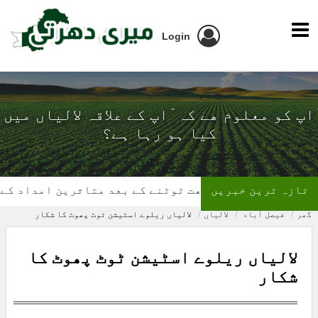
Login
ٓاپ کو معلوم ھے کہ ٓاپ کے علاقہ لالیاں میں
کیا ہو رہا ہے؟
تازہ ترین خبریں
گھر کی چھت ٹوٹنے کے بعد متاثرین امداد کے منتظر
گھر
فیصل آباد
لالیاں
لالیاں ریلوے اسٹیشن ٹوٹ پھوٹ کا شکار
لالیاں ریلوے اسٹیشن ٹوٹ پھوٹ کا
شکار