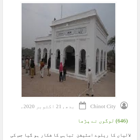
Chinot City
بدھ , 21 اکتوبر 2020ء
(646) لوگوں نے پڑھا
لالیاں کا ریلوے اسٹیشن تباہی کا شکار ہو گیا جس کی