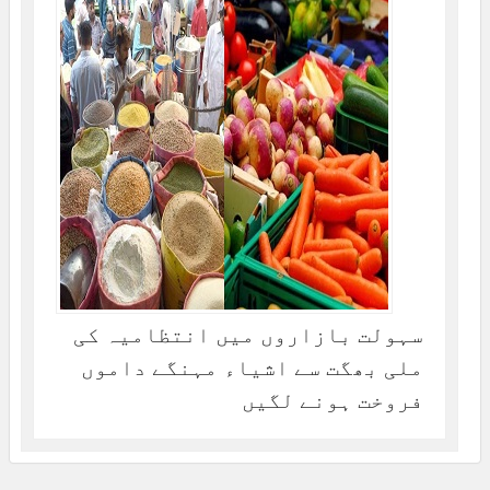
سہولت بازاروں میں انتظامیہ کی
ملی بھگت سے اشیاء مہنگے داموں
فروخت ہونے لگیں