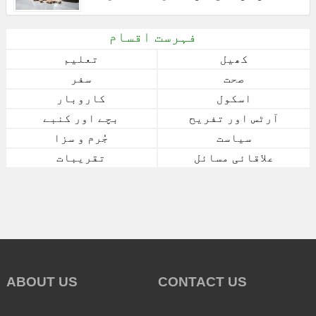
فہرست اقسام
کھیل
تعلیم
صحت
سفر
اسکول
کاروبار
آرٹس اور تفریح
بچے اور کنبے
سیاست
جُرم و سزا
علاقائی مسائل
تقریبات
ABOUT US
CONTACT US