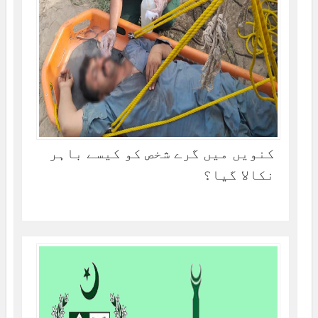
کنویں میں گرے شخص کو کیسے باہر
نکالا گیا؟