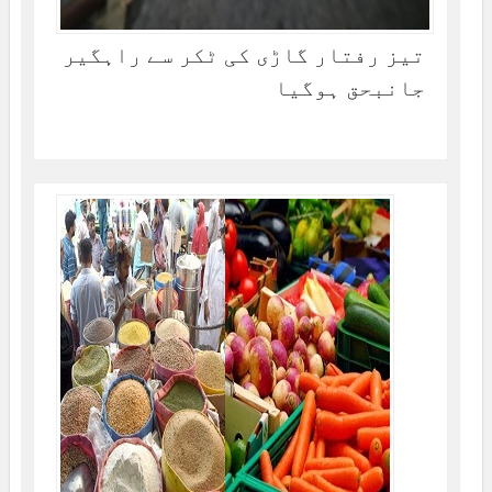
تیز رفتار گاڑی کی ٹکر سے راہگیر
جانبحق ہوگیا