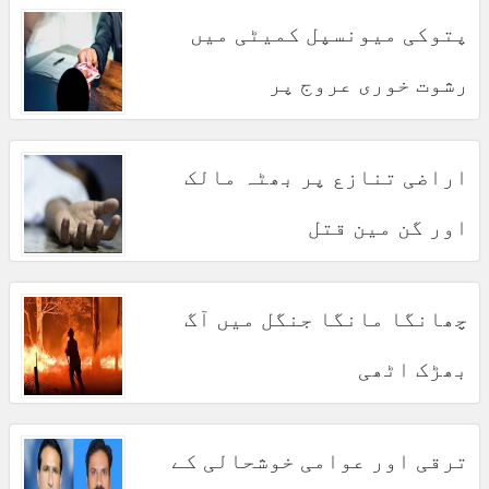
پتوکی میونسپل کمیٹی میں
رشوت خوری عروج پر
اراضی تنازع پر بھٹہ مالک
اور گن مین قتل
چھانگا مانگا جنگل میں آگ
بھڑک اٹھی
ترقی اور عوامی خوشحالی کے