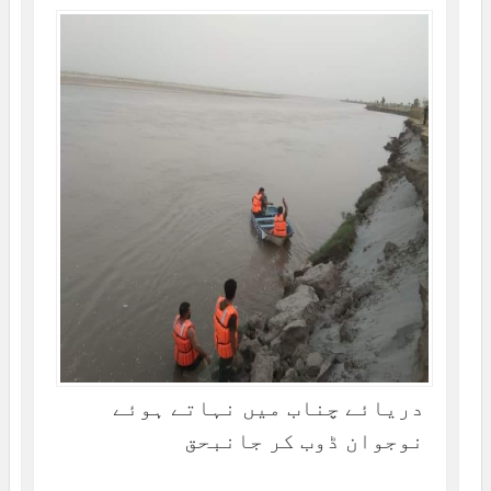
دریائے چناب میں نہاتے ہوئے
نوجوان ڈوب کر جانبحق