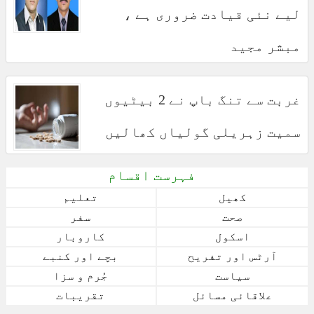
لیے نئی قیادت ضروری ہے ،
مبشر مجید
غربت سے تنگ باپ نے 2 بیٹیوں
سمیت زہریلی گولیاں کھالیں
فہرست اقسام
کھیل
تعلیم
صحت
سفر
اسکول
کاروبار
آرٹس اور تفریح
بچے اور کنبے
سیاست
جُرم و سزا
علاقائی مسائل
تقریبات