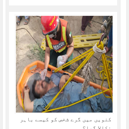
کنویں میں گرے شخص کو کیسے باہر
نکالا گیا؟