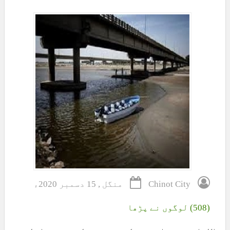
Chinot City
منگل , 15 دسمبر 2020ء
(508) لوگوں نے پڑھا