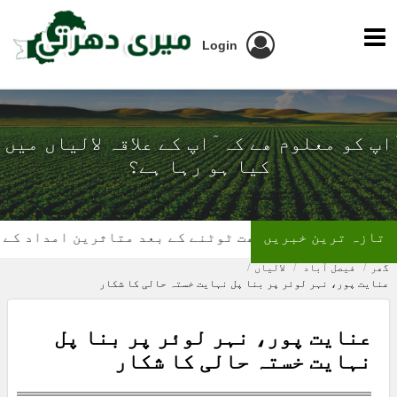
Login
ٓاپ کو معلوم ھے کہ ٓاپ کے علاقہ لالیاں میں
کیا ہو رہا ہے؟
تازہ ترین خبریں
گھر کی چھت ٹوٹنے کے بعد متاثرین امداد کے منتظر
گھر
فیصل آباد
لالیاں
عنایت پور، نہر لوئر پر بنا پل نہایت خستہ حالی کا شکار
عنایت پور، نہر لوئر پر بنا پل
نہایت خستہ حالی کا شکار