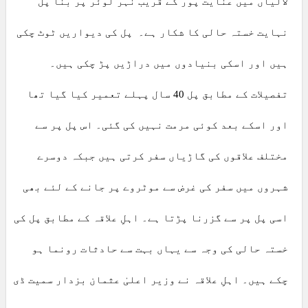
لالیاں میں عنایت پور کے قریب نہر لوئر پر بنا پل
نہایت خستہ حالی کا شکار ہے۔ پل کی دیواریں ٹوٹ چکی
ہیں اور اسکی بنیادوں میں دراڑیں پڑ چکی ہیں۔
تفصیلات کے مطابق پل 40 سال پہلے تعمیر کیا گیا تھا
اور اسکے بعد کوئی مرمت نہیں کی گئی۔ اس پل پر سے
مختلف علاقوں کی گاڑیاں سفر کرتی ہیں جبکہ دوسرے
شہروں میں سفر کی غرض سے موٹروے پر جانے کے لئے بھی
اسی پل پر سے گزرنا پڑتا ہے۔ اہلِ علاقہ کے مطابق پل کی
خستہ حالی کی وجہ سے یہاں بہت سے حادثات رونما ہو
چکے ہیں۔ اہلِ علاقہ نے وزیر اعلیٰ عثمان بزدار سمیت ڈی