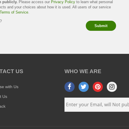
h publicly.
Please access our
Privacy Policy
to learn what personal
ects and your choices about how it is used. All users of our service
Terms of Service
.
s?
Submit
TACT US
WHO WE ARE
ise with Us
t Us
ack