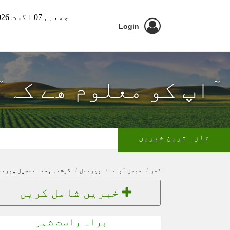
جمعہ ,
07 اگست 2026 ء
Login
ٓاپ کو معلوم ھے کہ 
تازہ ترین خبریں
گھر
فیصل آباد
پیرمحل
گزشتہ ہفتہ تحصیل پیرمح
خبریں شامل کریں
براہ راست شہر