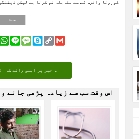
کورونا وائرس کے سے مقابلہ تو کرنا ہے لیکن ڈیئنگی
صحت
r
Email
WhatsApp
Line
Message
Skype
Copy
Gmail
Link
اس خبر پر اپنی رائے کا اظ
اس وقت سب سے زیادہ پڑھی جانے و