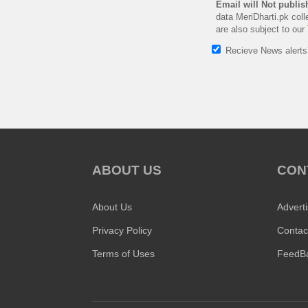
Email will Not publis
data MeriDharti.pk coll
are also subject to our
Recieve News alert
ABOUT US
CON
About Us
Advert
Privacy Policy
Contac
Terms of Uses
FeedB