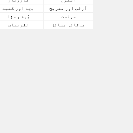
آرٹس اور تفریح
بچے اور کنبے
سیاست
جُرم و سزا
علاقائی مسائل
تقریبات