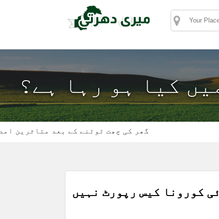
میں کیا ہو رہا ہے؟
گھر کی چھت ٹوٹنے کے بعد متاثرین امداد کے 
ی کورونا کیس رپورٹ نہیں