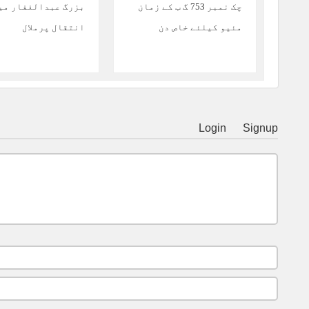
چک نمبر 753 گ ب کے زمان
بزرگ عبدالغفار می
مئیو کیلئے خاص دن
انتقال پرملال
Login
Signup