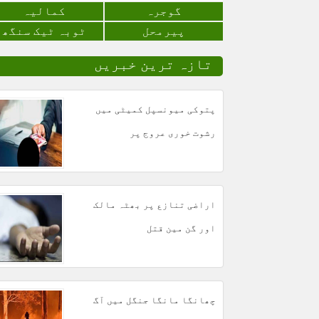
گوجرہ
کمالیہ
پیرمحل
ٹوبہ ٹیک سنگھ
تازہ ترین خبریں
پتوکی میونسپل کمیٹی میں
رشوت خوری عروج پر
اراضی تنازع پر بھٹہ مالک
اور گن مین قتل
چھانگا مانگا جنگل میں آگ