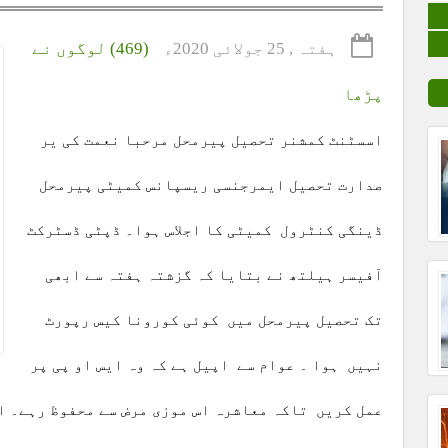
ہفتہ , 25 جولائی 2020ء
(469) لوگوں نے
پڑھا
اسسٹنٹ کمشنر تحصیل پیرمحل مرحبا نعمت کی یر
صدارت تحصیل ایمرجنسی ریسپانس کمیٹی پیرمحل
ڈینگی کنٹرول کمیٹی کا اجلاس ہوا۔ ڈپٹی ڈسٹرکٹ
آفیسر ہیلتھ نے بتایا کہ گزشتہ ہفتہ سے ابھی
تک تحصیل پیرمحل میں کوئی کورونا کیس رپورٹ
نہیں ہوا ۔ عوام سے اپیل ہے کہ وہ ایس او پی پر
عمل کریں تاکہ معاشرہ اس موزی مرض سے محفوظ رہے۔ ا