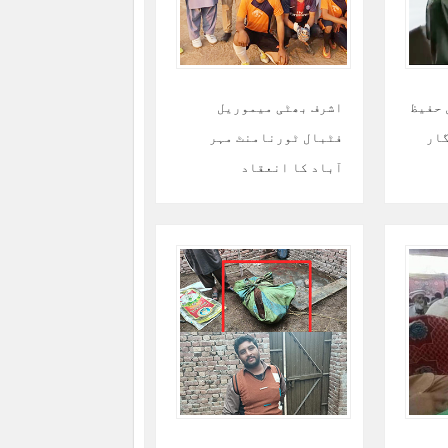
 حفیظ
اشرف بھٹی میموریل
گار
فٹبال ٹورنامنٹ مہر
آباد کا انعقاد