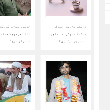
ڈاکٹر جاوید اقبال
تذکرہ سماجی کارکن
صحتیاب ہوکر یکم جنوری
اللہ مرحوم کے یاد
سے مریض دیکھیں گے
اسنوکر میچ کا