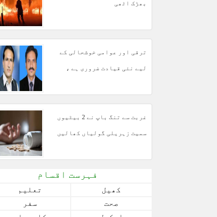
بھڑک اٹھی
ترقی اور عوامی خوشحالی کے
لیے نئی قیادت ضروری ہے ،
مبشر مجید
غربت سے تنگ باپ نے 2 بیٹیوں
سمیت زہریلی گولیاں کھالیں
فہرست اقسام
کھیل
تعلیم
صحت
سفر
اسکول
کاروبار