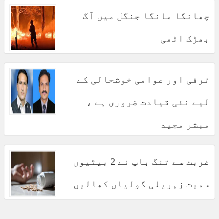
چھانگا مانگا جنگل میں آگ
بھڑک اٹھی
ترقی اور عوامی خوشحالی کے
لیے نئی قیادت ضروری ہے ،
مبشر مجید
غربت سے تنگ باپ نے 2 بیٹیوں
سمیت زہریلی گولیاں کھالیں