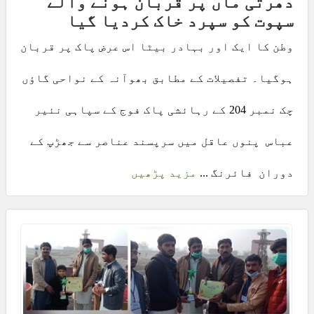
دھرتی ماں پر قربان ہونے والے
سپوت کو سپرد خاک کردیا گیا
وطن کا ایک اور بہادر بیٹا اس عرض پاک پر قربان
ہوگیا۔ تفصیلات کے مطابق بھوآنہ کے نواحی گاؤں
چک نمبر 204 کے رہائشی پاک فوج کے سپاہی نئیر
عباس پنوں عاقل میں سرپسند عناصر سے جھڑپ کے
دوران فائرنگ ...
مزید پڑھیں