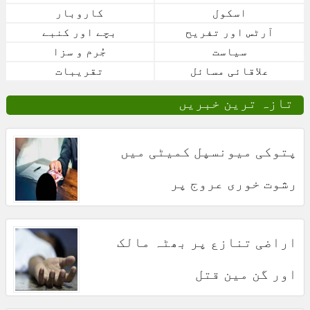
اسکول
کاروبار
آرٹس اور تفریح
بچے اور کنبے
سیاست
جُرم و سزا
علاقائی مسائل
تقریبات
تازہ ترین خبریں
پتوکی میونسپل کمیٹی میں
رشوت خوری عروج پر
اراضی تنازع پر بھٹہ مالک
اور گن مین قتل