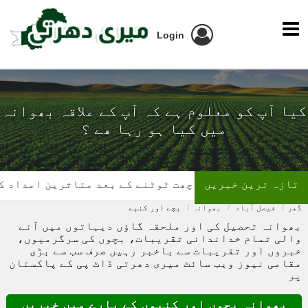
Login
کیا آپ کو معلوم ہے کہ آپ کے علاقہ بھوانہ
میں کیا ہو رہا ھے ؟
تازہ ترین خبریں
گھر کی چھت ٹوٹنے کے بعد متاثرین امداد کے منت
گھر
فیصل آباد
بھوانہ
بچے اور کنبے
بھوانہ تحصیل کی اور ملحقہ گاؤں دیہاتوں میں آنے
والی تمام خداندانی تقریبات، بچوں کی سرگرمیوں،
خبروں اور تقریبات سے باخبر رہیں صرف سب سے بڑی
مقامی نیوز ویب سائٹ میری دھرتی ڈاٹ پی کے پاکستان
پر
بھوانہ بچوں اور کنبوں کے بارے میں خبریں