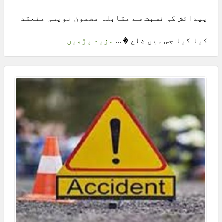
پیدائش کی نسبت سے مقابلہ مضمون نویسی منعقد
کیا گیا جس میں ضلع � ...
مزید پڑھیں