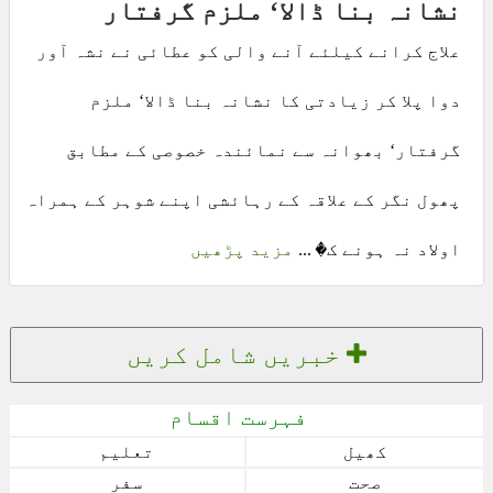
نشانہ بنا ڈالا‘ ملزم گرفتار
علاج کرانے کیلئے آنے والی کو عطائی نے نشہ آور
دوا پلا کر زیادتی کا نشانہ بنا ڈالا‘ ملزم
گرفتار‘ بھوانہ سے نمائندہ خصوصی کے مطابق
پھول نگر کے علاقہ کے رہائشی اپنے شوہر کے ہمراہ
اولاد نہ ہونے ک� ...
مزید پڑھیں
خبریں شامل کریں
فہرست اقسام
کھیل
تعلیم
صحت
سفر