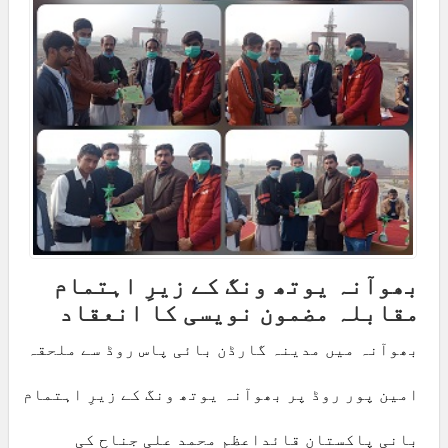
بھوآنہ یوتھ ونگ کے زیرِ اہتمام
مقابلہ مضمون نویسی کا انعقاد
بھوآنہ میں مدینہ گارڈن بائی پاس روڈ سے ملحقہ
امین پور روڈ پر بھوآنہ یوتھ ونگ کے زیرِ اہتمام
بانی پاکستان قائداعظم محمد علی جناح کی