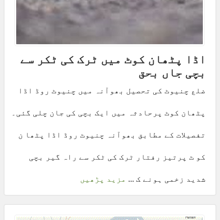
اڈا پٹھان کوٹ میں ٹرک کی ٹکر سے
بچی جاں بحق
ضلع چنیوٹ کی تحصیل بھوآنہ میں چنیوٹ روڈ اڈا
پٹھان کوٹ پرحادثہ میں ایک بچی کی جان چلی گئی۔
تفصیلات کے مطابق بھوآنہ چنیوٹ روڈ اڈا پٹھا ن
کو ٹ پرتیز رفتار ٹرک کی ٹکر سے راہ گیر بچی
شدید زخمی ہونے ک ...
مزید پڑھیں