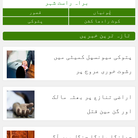
براہ راست شہر
چُونياں
قصور
کوٹ رادھا کشن
پتوکی
تازہ ترین خبریں
پتوکی میونسپل کمیٹی میں
رشوت خوری عروج پر
اراضی تنازع پر بھٹہ مالک
اور گن مین قتل
چھانگا مانگا جنگل میں آگ