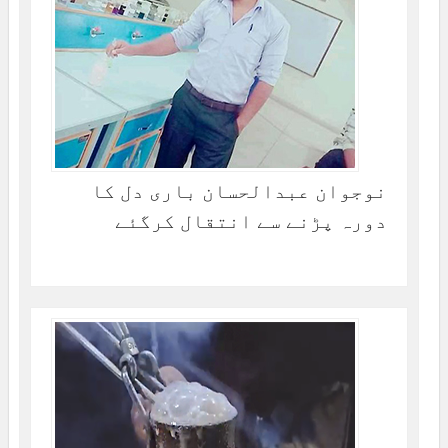
نوجوان عبدالحسان باری دل کا
دورہ پڑنے سے انتقال کرگئے