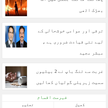
بھڑک اٹھی
ترقی اور عوامی خوشحالی کے
لیے نئی قیادت ضروری ہے ،
مبشر مجید
غربت سے تنگ باپ نے 2 بیٹیوں
سمیت زہریلی گولیاں کھالیں
فہرست اقسام
کھیل
تعلیم