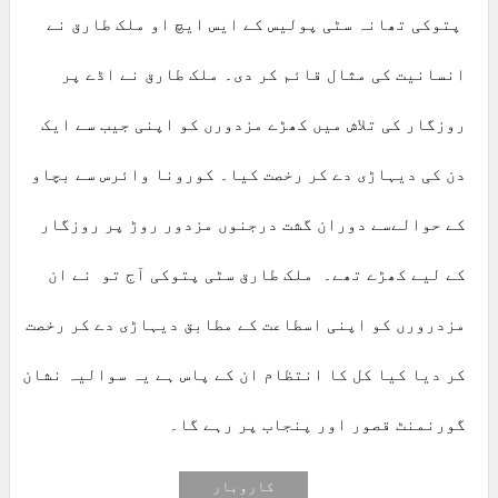
پتوکی تھانہ سٹی پولیس کے ایس ایچ او ملک طارق نے
انسانیت کی مثال قائم کر دی۔ ملک طارق نے اڈے پر
روزگار کی تلاش میں کھڑے مزدورں کو اپنی جیب سے ایک
دن کی دیہاڑی دے کر رخصت کیا۔ کورونا وائرس سے بچاو
کے حوالےسے دوران گشت درجنوں مزدور روڑ پر روزگار
کے لیے کھڑے تھے۔ ملک طارق سٹی پتوکی آج تو نے ان
مزدرورں کو اپنی اسطاعت کے مطابق دیہاڑی دے کر رخصت
کر دیا کیا کل کا انتظام ان کے پاس ہے یہ سوالیہ نشان
گورنمنٹ قصور اور پنجاب پر رہے گا۔
کاروبار