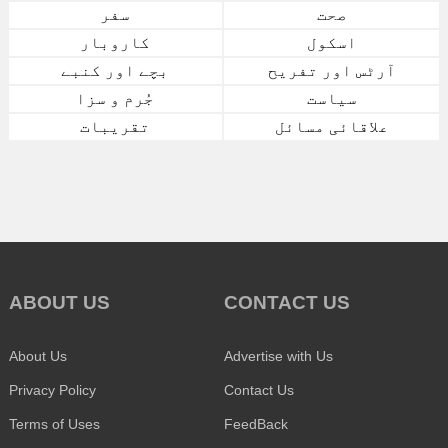
صحت
سفر
اسکول
کاروبار
آرٹس اور تفریح
بچے اور کنبے
سیاست
جُرم و سزا
علاقائی مسائل
تقریبات
ABOUT US
CONTACT US
About Us
Advertise with Us
Privacy Policy
Contact Us
Terms of Uses
FeedBack