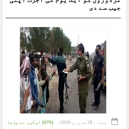
جیب سے دی
جمعہ , 28 فروری 2020ء
(679) لوگوں نے پڑھا