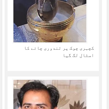
کچہری چوک پر تندوری چائے کا
اسٹال لگ گیا