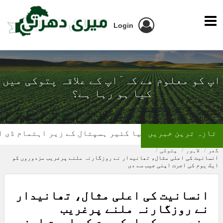
Login
ٓاپ کو معلوم ھے کہ ٓاپ کے علاقہ پتوکی میں
کیا ہو رہا ہے؟
تازہ ترین خبریں
تھیلیسیمیا کئیر ہسپتال کے زیر اہتمام ڈی ایس پی 
گھر
لاہور
پتوکی
انسانیت کی اعلی مثال، تھانیدار نے روزگارنہ ملنے پرغریب مزدوروں کو
ایک یوم کی اجرت اپنی جیب سے دی
انسانیت کی اعلی مثال، تھانیدار
نے روزگارنہ ملنے پرغریب
مزدوروں کو ایک یوم کی اجرت اپنی