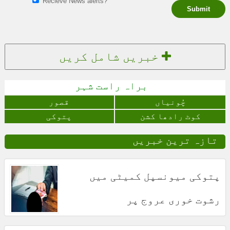
Recieve News alerts?
Submit
خبریں شامل کریں
براہ راست شہر
چُونياں
قصور
کوٹ رادھا کشن
پتوکی
تازہ ترین خبریں
پتوکی میونسپل کمیٹی میں
رشوت خوری عروج پر