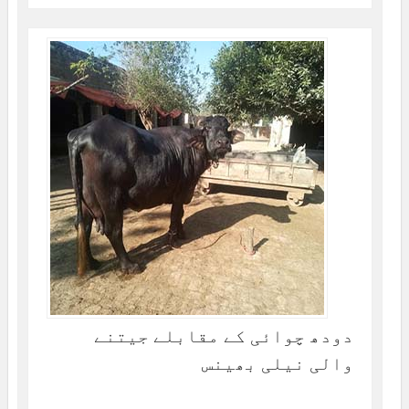
دودھ چوائی کے مقابلے جیتنے
والی نیلی بھینس