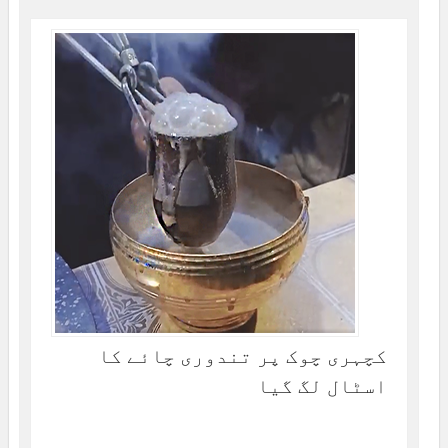
کچہری چوک پر تندوری چائے کا
اسٹال لگ گیا