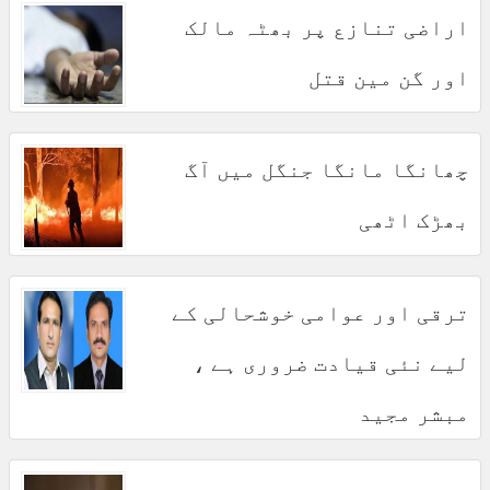
اراضی تنازع پر بھٹہ مالک
اور گن مین قتل
چھانگا مانگا جنگل میں آگ
بھڑک اٹھی
ترقی اور عوامی خوشحالی کے
لیے نئی قیادت ضروری ہے ،
مبشر مجید