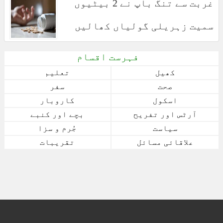
غربت سے تنگ باپ نے 2 بیٹیوں
سمیت زہریلی گولیاں کھالیں
فہرست اقسام
کھیل
تعلیم
صحت
سفر
اسکول
کاروبار
آرٹس اور تفریح
بچے اور کنبے
سیاست
جُرم و سزا
علاقائی مسائل
تقریبات