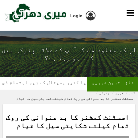
Login
ٓاپ کو معلوم ھے کہ ٓاپ کے علاقہ پتوکی میں
کیا ہو رہا ہے؟
تازہ ترین خبریں
تھیلیسیمیا کئیر ہسپتال کے زیر اہتمام ڈی ایس پی 
گھر
لاہور
پتوکی
اسسٹنٹ کمشنر کا بد عنوانی کی روک تھام کیلئے شکایتی سیل کا قیام
اسسٹنٹ کمشنر کا بد عنوانی کی روک
تھام کیلئے شکایتی سیل کا قیام