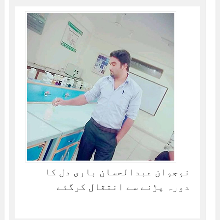
نوجوان عبدالحسان باری دل کا
دورہ پڑنے سے انتقال کرگئے