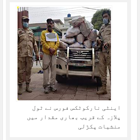
اینٹی نارکوٹکس فورس نے ٹول
پلازہ کے قریب بھاری مقدار میں
منشیات پکڑلی