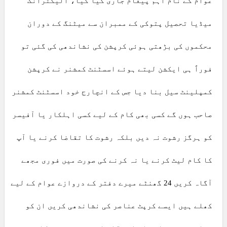
عوام کے نام اہم پیغام جاری کیا گیا، الیکٹرانک
میڈیا تحصیل پتوکی کے ممبران سے میٹنگ کے دوران
محکموں کی بڑھتی ہوئی کرپشن کی نشاندھی کی گئی تو
فوراً ہی ایکشن لیتے ہوئے اسسٹنٹ کمشنر نے کرپشن
کمپلینٹ سیل بنا دیا جس کے انچارج خود اسسٹنٹ کمشنر
صاحب ہوں گے کسی بھی کام کے لیے کسی اہلکار یا آفیسر
کو ہرگز رشوت نہ دیں بلکہ رشوت کا تقاضا کرنے یا آپ
کا کام لیٹ کرنے یا نہ کرنے کی صورت میں فوری مجھے
آگاہ کریں 24 گھنٹے میرے دفتر کے دروازے عوام کے لیے
کھلے ہیں ایسے کرپٹ عناصر کی نشاندھی کریں ان کو