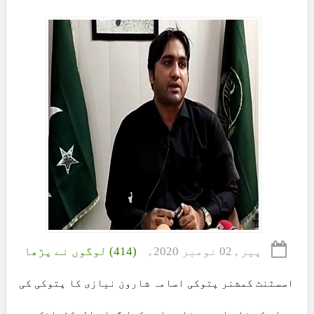
پیر , 02 نومبر 2020ء
(414) لوگوں نے پڑھا
اسسٹنٹ کمشنر پتوکی اسامہ شارون نیازی کا پتوکی کی