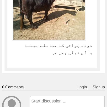
دودھ چوائی کے مقابلے جیتنے
والی نیلی بھینس
0 Comments
Login
Signup