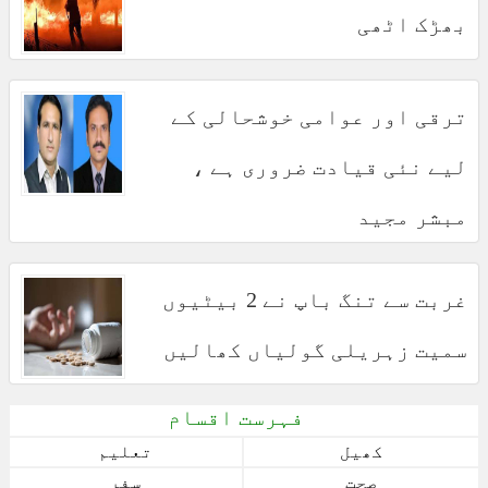
بھڑک اٹھی
ترقی اور عوامی خوشحالی کے
لیے نئی قیادت ضروری ہے ،
مبشر مجید
غربت سے تنگ باپ نے 2 بیٹیوں
سمیت زہریلی گولیاں کھالیں
فہرست اقسام
کھیل
تعلیم
صحت
سفر