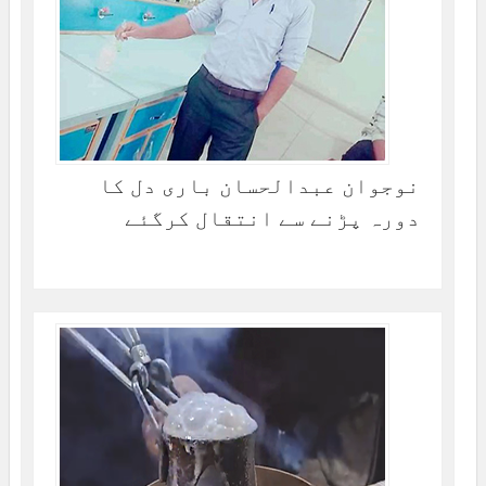
نوجوان عبدالحسان باری دل کا
دورہ پڑنے سے انتقال کرگئے