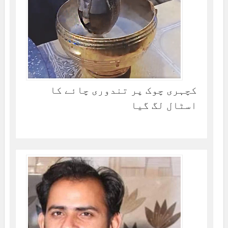
کچہری چوک پر تندوری چائے کا
اسٹال لگ گیا