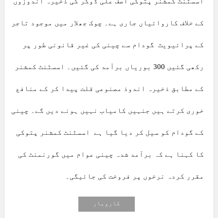
اسسٹنٹ کمشنر پتوکی آصف علی ڈوگر کی ذخیرہ اندوزوں
کے خلاف کاروائیاں جاری ہے۔ چوک جھلار میں موجود تاجر
کے پرائیویٹ گودام سے چینی کی غیر قانونی طور پر
رکھی گئیں 300 بوریاں برآمد کی گئیں۔ اسسٹنٹ کمشنر
کے مطابق ذخیرہ اندوذ مصنوعی قلت پیدا کر کے منافع
خوری کرتے ہیں جنہیں کامیاب نہیں ہونے دیں گے۔ چینی
کے گودام کو سیل کر دیا گیا ہے اسسٹنٹ کمشنر پتوکی
کا کہنا ہے کہ برآمد شدہ چینی عوام میں گورنمنٹ کی
مقرر کردہ نرخوں پر فروخت کی جائیگی۔
کاروبار