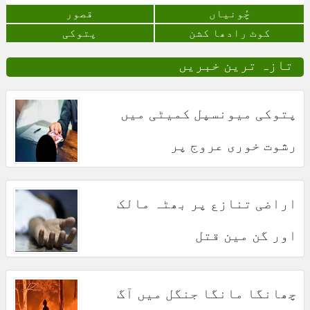
چُونياں
قصور
کوٹ رادھا کشن
پتوکی
تازہ ترین خبریں
پتوکی میونسپل کمیٹی میں
رشوت خوری عروج پر
اراضی تنازع پر بھٹہ مالک
اور گن مین قتل
چھانگا مانگا جنگل میں آگ