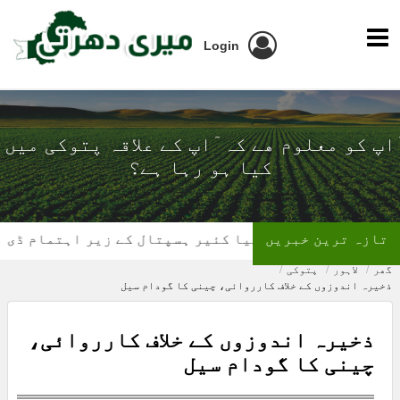
Login
ٓاپ کو معلوم ھے کہ ٓاپ کے علاقہ پتوکی میں
کیا ہو رہا ہے؟
تازہ ترین خبریں
تھیلیسیمیا کئیر ہسپتال کے زیر اہتمام ڈی ایس پی 
گھر
لاہور
پتوکی
ذخیرہ اندوزوں کے خلاف کارروائی، چینی کا گودام سیل
ذخیرہ اندوزوں کے خلاف کارروائی،
چینی کا گودام سیل