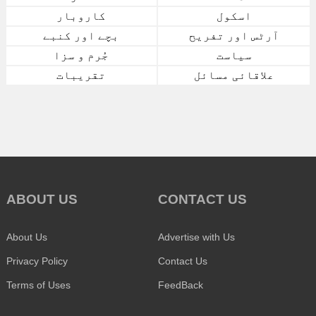
اسکول
کاروبار
آرٹس اور تفریح
بچے اور کنبے
سیاست
جُرم و سزا
علاقائی مسائل
تقریبات
ABOUT US
CONTACT US
About Us
Advertise with Us
Privacy Policy
Contact Us
Terms of Uses
FeedBack