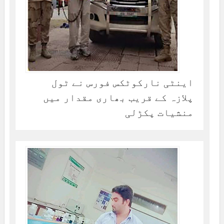
اینٹی نارکوٹکس فورس نے ٹول
پلازہ کے قریب بھاری مقدار میں
منشیات پکڑلی