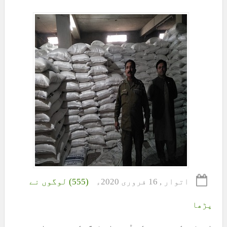
اتوار , 16 فروری 2020ء
(555) لوگوں نے
پڑھا