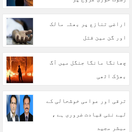
اراضی تنازع پر بھٹہ مالک
اور گن مین قتل
چھانگا مانگا جنگل میں آگ
بھڑک اٹھی
ترقی اور عوامی خوشحالی کے
لیے نئی قیادت ضروری ہے ،
مبشر مجید