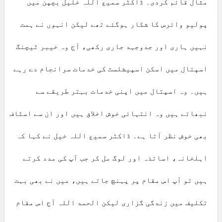
مثال قائم کردی۔ ڈاکٹر سمیع اللہ خلیل بچپن میں
پولیو وائرس کا شکار ہوگئے تھے لیکن انہوں نے ہمت
نہیں ہاری اور جدوجہد جاری رکھی، آج وہ خیبر ٹیچنگ
اسپتال میں اسکن اسپیشلسٹ کی خدمات سرانجام دے رہے
ہیں۔ وہ اسپتال میں اپنی خدمات بہتر طریقے سے
نبھاتے ہیں وہ انتہائی خوش اخلاق ہیں اور ان سے اسٹاف
بھی خوش نظر آتا ہے۔ ڈاکٹر سمیع اللہ خیل نے کہا کہ
اہلخانہ، اساتذہ اور لوگ مل کر جب آپ کی مدد کرتے
ہیں تو آپ اس مقام پر پہنچ جاتے ہیں، میں نے بھی بہت
تکلیف میں زندگی گزاری لیکن الحمد اللہ آج اس مقام