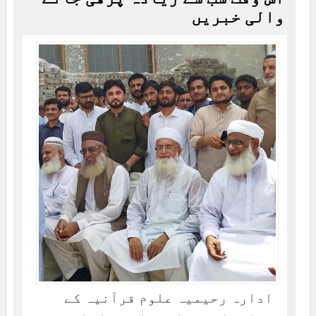
والی خبریں
ادارہ رحیمیہ علوم قرآنیہ کے