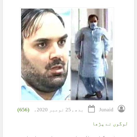
Junaid
بدھ , 25 نومبر 2020ء
(656)
لوگوں نے پڑھا