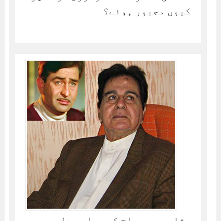
کیوں مجبور ہوئے؟
پشاور میں راج کپور اور دلیپ