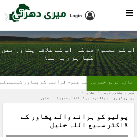
Login
ٓاپ کو معلوم ھے کہ ٓاپ کے علاقہ پشاور میں
کیا ہو رہا ہے؟
تازہ ترین خبریں
ادارہ رحیمیہ علوم قرآنیہ کے پشاور کیمپس کے سنگ بن
گھر
پشاور ڈویژن
پشاور
پولیو کو ہرانے والے پشاور کے ڈاکٹر سمیع اللہ خلیل
پولیو کو ہرانے والے پشاور کے
ڈاکٹر سمیع اللہ خلیل