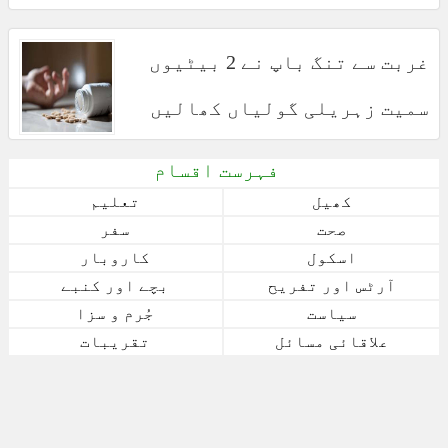
غربت سے تنگ باپ نے 2 بیٹیوں
سمیت زہریلی گولیاں کھالیں
فہرست اقسام
کھیل
تعلیم
صحت
سفر
اسکول
کاروبار
آرٹس اور تفریح
بچے اور کنبے
سیاست
جُرم و سزا
علاقائی مسائل
تقریبات