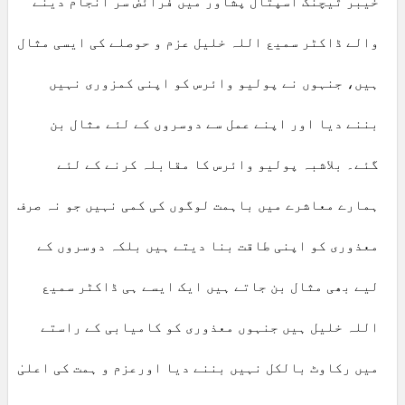
خیبر ٹیچنگ اسپتال پشاور میں فرائض سر انجام دینے
والے ڈاکٹر سمیع اللہ خلیل عزم و حوصلے کی ایسی مثال
ہیں، جنہوں نے پولیو وائرس کو اپنی کمزوری نہیں
بننے دیا اور اپنے عمل سے دوسروں کے لئے مثال بن
گئے۔ بلاشبہ پولیو وائرس کا مقابلہ کرنے کے لئے
ہمارے معاشرے میں باہمت لوگوں کی کمی نہیں جو نہ صرف
معذوری کو اپنی طاقت بنا دیتے ہیں بلکہ دوسروں کے
لیے بھی مثال بن جاتے ہیں ایک ایسے ہی ڈاکٹر سمیع
اللہ خلیل ہیں جنہوں معذوری کو کامیابی کے راستے
میں رکاوٹ بالکل نہیں بننے دیا اورعزم و ہمت کی اعلیٰ