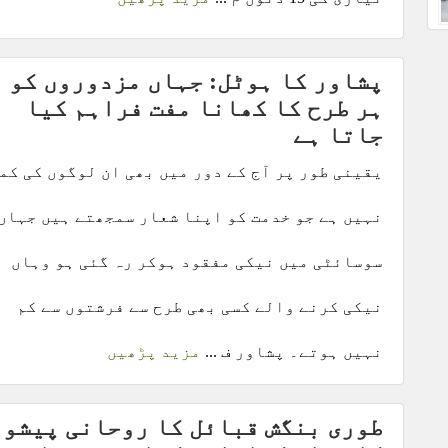
پشاور کا ہوٹل: جہاں مزدوروں کو
ہر طرح کا کھانا مفت فراہم کیا
جاتا ہے
یقینی طور پر آج کے دور میں بھی ان لوگوں کی کم
نہیں ہے جو خدمت کو اپنا شعار سمجھتے ہیں جہاں
سوسائٹی میں نیکی مفقود ہوکر رہ گئی ہو وہاں
نیکی کرنے والے کسی بھی طرح سے فرشتوں سے کم
نہیں ہوتے۔ پشاور ف ...
مزید پڑھیں
طوری بنگش قبائل کا روحانی پیشوا