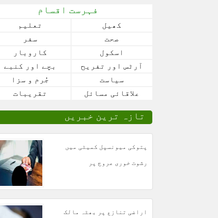
فہرست اقسام
کھیل
تعلیم
صحت
سفر
اسکول
کاروبار
آرٹس اور تفریح
بچے اور کنبے
سیاست
جُرم و سزا
علاقائی مسائل
تقریبات
تازہ ترین خبریں
پتوکی میونسپل کمیٹی میں
رشوت خوری عروج پر
اراضی تنازع پر بھٹہ مالک