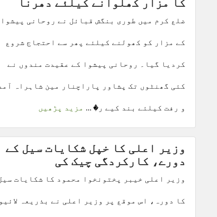
کا مزار کھلوانے کیلئے دھرنا
ضلع کرم میں طوری بنگش قبائل نے روحانی پیشوا
کے مزار کو کھولنے کیلئے پھر سے احتجاج شروع
کردیا گیا۔ روحانی پیشوا کے عقیدت مندوں نے
کئی گھنٹوں تک پشاور پاراچنار مین شاہراہ آمد
و رفت کیلئے بند کیے ر� ...
مزید پڑھیں
وزیر اعلی کا خپل شکایات سیل کے
دورے، کارکردگی چیک کی
وزیر اعلی خیبر پختونخوا محمود کا شکایات سیل
کا دورہ، اس موقع پر وزیر اعلی نے بذریعہ لائیو