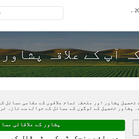
ہ آپ کے علاقہ پشاور
 تحصیل پشاور اور ملحقہ تمام علاقوں کے مقامی مسائل کو
۔ پشاور تحصیل کے لوگوں کے مسائل کے حوالے سے تازہ تر
پشاور کے علاقائی مسائ
دریائے پنچکوڑہ کو مٹی ڈال کر