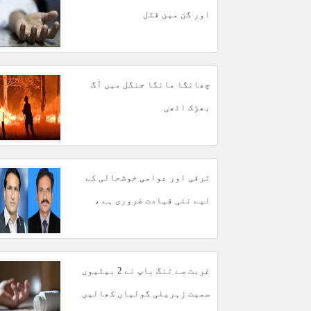
اور گن مین قتل
چھانگا مانگا جنگل میں آگ
بھڑک اٹھی
ترقی اور عوامی خوشحالی کے
لیے نئی قیادت ضروری ہے ،
مبشر مجید
غربت سے تنگ باپ نے 2 بیٹیوں
سمیت زہریلی گولیاں کھالیں