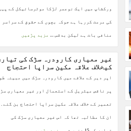
ورکشاپ میں ایک نوعمر لڑکا موٹرسائیکل کے پہی
کی مرمت کررہا ہے جوکہ بچوں کے حقوق کے سراسر
منافی بات ہے لیکن بدقس ...
مزید پڑھیں
غیر معیاری کارودرہ سڑک کی تیاری
کیخلاف علاقہ مکین سراپا احتجاج
اپر دیر کے علاقے میں کارودرہ سڑک میں مبینہ طو
پر ناقص میٹریل کے استعمال اور غیر معیاری سڑک
تعمیر کے خلاف علاقہ مکین سراپا احتجاج بن گئے۔
ان کا مطالبہ تھا کہ اس غیر معیاری سڑک کی
تیاری کی 15 دنوں م ...
مزید پڑھیں