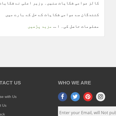
کالز عوامی شکایات سنیں۔ وزیر اعلی نے شکایات
کنندگان سے عوامی شکایات کے حل کے بارے میں
معلومات حاصل کی۔ ا ...
مزید پڑھیں
TACT US
WHO WE ARE
ise with Us
t Us
ack