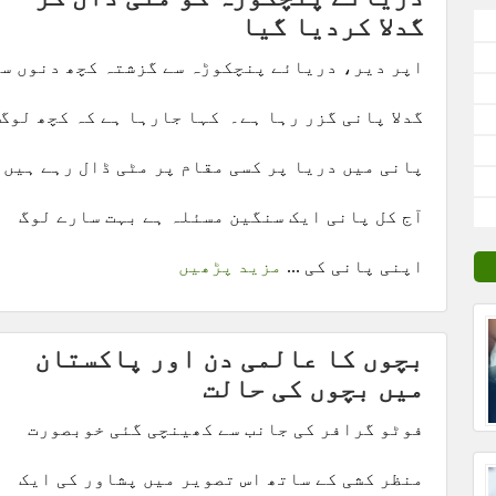
گدلا کردیا گیا
اپر دیر، دریائے پنچکوڑہ سے گزشتہ کچھ دنوں سے
گدلا پانی گزر رہا ہے۔ کہا جارہا ہے کہ کچھ لوگ
پانی میں دریا پر کسی مقام پر مٹی ڈال رہے ہیں۔
آج کل پانی ایک سنگین مسئلہ ہے بہت سارے لوگ
اپنی پانی کی ...
مزید پڑھیں
بچوں کا عالمی دن اور پاکستان
میں بچوں کی حالت
فوٹو گرافر کی جانب سے کھینچی گئی خوبصورت
منظر کشی کے ساتھ اس تصویر میں پشاور کی ایک