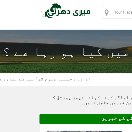
 میں کیا ہو رہا ھے ؟
ادارہ رحیمیہ علوم قرآنیہ کے پشاور کیمپس
 اجاگر کرنے کیلئے نیوز پورٹل کا
ین خبریں حاصل کریں۔
ل کی خبریں