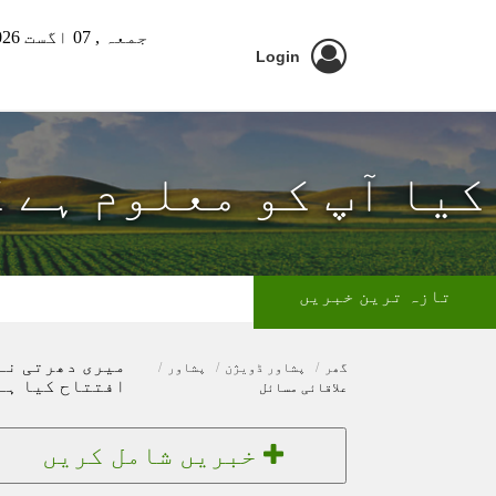
جمعہ ,
07 اگست 2026 ء
Login
کیا آپ کو معلوم ہے ک
تازہ ترین خبریں
میری دھرتی نے
گھر
پشاور ڈویژن
پشاور
افتتاح کیا ہے
علاقائی مسائل
خبریں شامل کریں