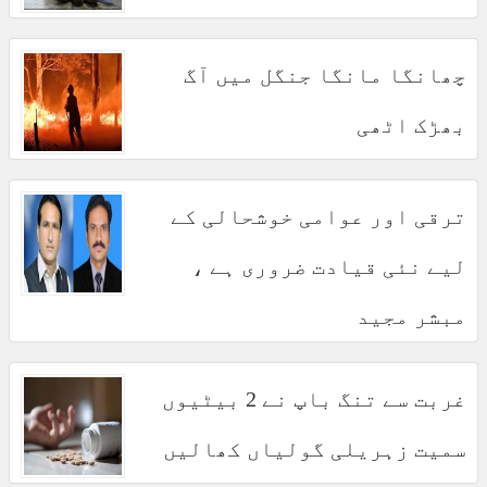
چھانگا مانگا جنگل میں آگ
بھڑک اٹھی
ترقی اور عوامی خوشحالی کے
لیے نئی قیادت ضروری ہے ،
مبشر مجید
غربت سے تنگ باپ نے 2 بیٹیوں
سمیت زہریلی گولیاں کھالیں