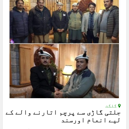
گلگت
جلتی گاڑی سے پرچم اتارنے والے کے
لیے انعام اورسند