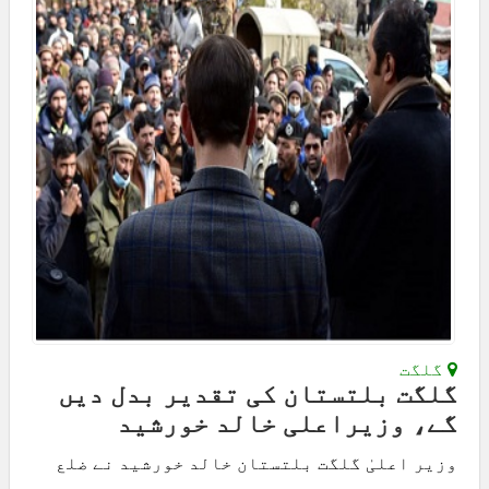
گلگت
گلگت بلتستان کی تقدیر بدل دیں
گے، وزیراعلی خالد خورشید
وزیر اعلیٰ گلگت بلتستان خالد خورشید نے ضلع