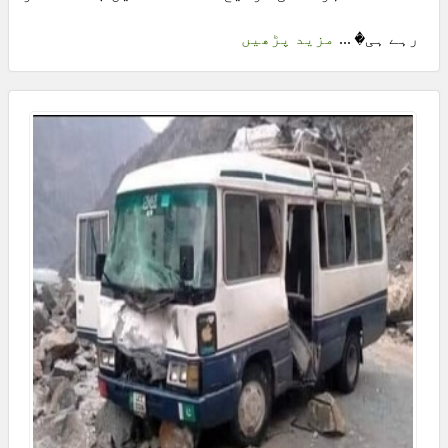
رہے ہی� ...
مزید پڑھیں