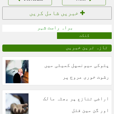
خبریں شامل کریں
براہ راست شہر
گلگت
تازہ ترین خبریں
پتوکی میونسپل کمیٹی میں
رشوت خوری عروج پر
اراضی تنازع پر بھٹہ مالک
اور گن مین قتل