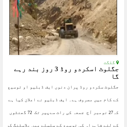
گلگت
جگلوٹ اسکردو روڈ 3 روز بند رہے
گا
جگلوٹ سکردو روڈ پران دنوں ایف ڈبلیو او توسیع
کے کام میں مصروف ہے۔ ایف ڈبلیو نے اعلان کیا ہے
کہ27 نومبر آج جمعہ کی رات سےپیر تک 72 گھنٹوں
کے لئے شاہراہ کی توسیع کے سلسلے میں بلاسٹنگ کر