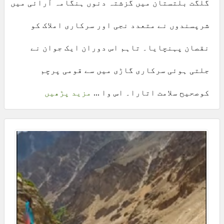
گلگت بلتستان میں گزشتہ دنوں ہنگامہ آرائی میں
شرپسندوں نے متعدد نجی اور سرکاری املاک کو
نقصان پہنچایا۔ تاہم اس دوران ایک جوان نے
جلتی ہوئی سرکاری گاڑی میں سے قومی پرچم
کوصحیح سلامت اتارا۔ اس وا ...
مزید پڑھیں