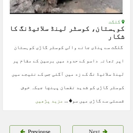
گلگت
کوہستان، کوسٹر لینڈ سلائیڈنگ کا
شکار
گلگت سے پنڈی جانے والی کوسٹر گاڑی کوہستان
اپر تھانہ داسو کے حدود میں برسین کے مقام پر
لینڈ سلائیڈ نگ کے زد میں آگئی جس کے نتیجے میں
کوسٹر گاڑی کو شدید نقصان پہنچا جبکہ خوش
قسمتی سے گاڑی میں سو� ...
مزید پڑھیں
Previouse
Next