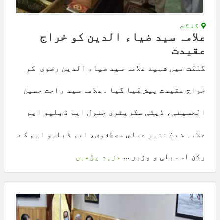
گلگت
علامہ سید ضیاء الدین کو خراج
عقیدت
گلگت میں شہید علامہ سید ضیاء الدین رضوی کو
خراج عقیدت پیش کیا گیا ۔علامہ سید راحت حسین
الحسینی، ڈپٹی سکریٹری جنرل ایم ڈبلیو ایم
علامہ شیخ نئیر عباس مصطفوی، ایم ڈبلیو ایم کے
رکن اسمبلی و وزیر ...
مزید پڑھیں