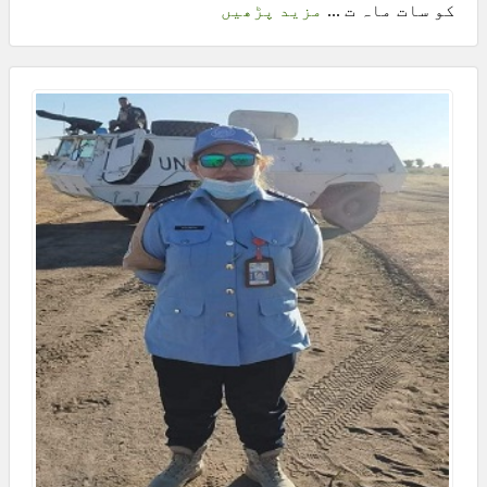
کو سات ماہ ت ...
مزید پڑھیں