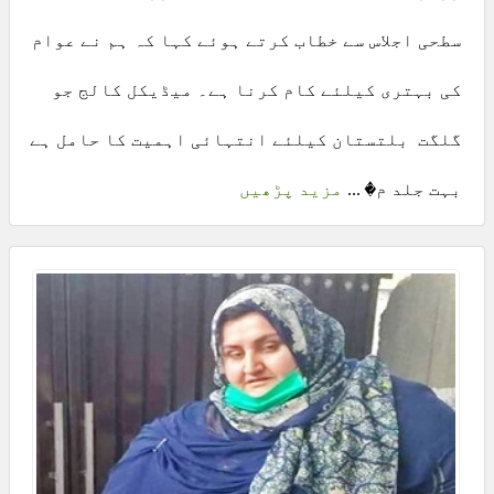
سطحی اجلاس سے خطاب کرتے ہوئے کہا کہ ہم نے عوام
کی بہتری کیلئے کام کرنا ہے۔ میڈیکل کالج جو
گلگت بلتستان کیلئے انتہائی اہمیت کا حامل ہے
بہت جلد م� ...
مزید پڑھیں