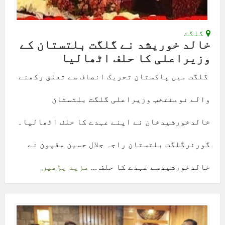
گلگت
خالد خوریشد نے گلگت بلتستان کے
وزیراعلی کا حلف اٹھالیا
گلگت میں پاکستان تحریک انصاف سے تعلق رکھنے
والے نومنتخب وزیراعلی گلگت بلتستان
خالدخورشیدخان نے اپنے عہدے کا حلف اٹھالیا۔
گورنرگلگت بلتستان راجہ جلال حسین مقپون نے
خالدخورشیدسے عہدے کا حلف ...
مزید پڑھیں