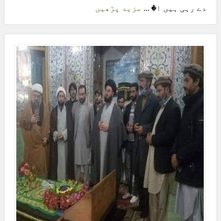
دے رہی ہیں ا� ...
مزید پڑھیں