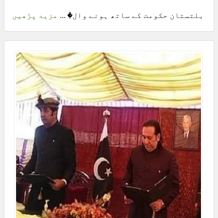
بلتستان حکومت کے ساتھ ہونے وال� ...
مزید پڑھیں