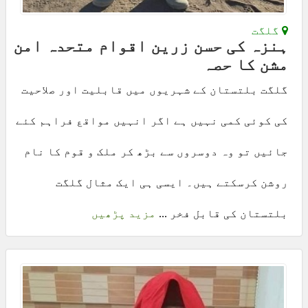
گلگت
ہنزہ کی حسن زرین اقوام متحدہ امن
مشن کا حصہ
گلگت بلتستان کے شہریوں میں قابلیت اور صلاحیت
کی کوئی کمی نہیں ہے اگر انہیں مواقع فراہم کئے
جائیں تو وہ دوسروں سے بڑھ کر ملک و قوم کا نام
روشن کرسکتے ہیں۔ ایسی ہی ایک مثال گلگت
بلتستان کی قابل فخر ...
مزید پڑھیں