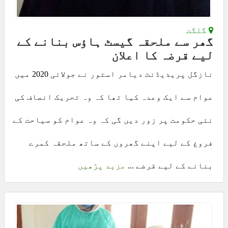
گلگت
گھر سے ملحقہ گیسٹ ہاؤس بنانے کے
لیے قرضہ کا اعلان
نازگل پریذیڈنٹ دیامر استور نے جولائی 2020 میں
عوام سے ایک وعدہ کیا تھا کہ وہ تحریک انصاف کی
نئی حکومت پر زور دیں گی کہ وہ عوام کو سیاحت کے
فروغ کے لیے اپنے گھروں کے ساتھ ملحقہ کمرے
بنانے کے لیے قرضے ...
مزید پڑھیں