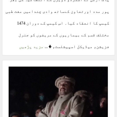
پور مدد اورتعاون کےساتھ وادی چندامیں مفت طبی
کیمپ کا انعقاد کیا۔ اس کیمپ کے دوران 1474
مختلف قسم کے بیماریوں کے مریضوں کو جنرل
فزیشن، میڈیکل اسپیشلسٹ، � ...
مزید پڑھیں