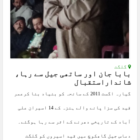
گلگت
بابا جان اور ساتھی جیل سے رہا،
شانداراستقبال
گیارہ اگست 2011 کے سانحہ کو بنیاد بنا کرعمر
قید کی سزا پانے والے ہنزہ کے 14 اسیران علی
آباد کے تاریخی دھرنے کے اثر سے رہا ہوگئے۔
دماس جیل گاھکوچ میں قید اسیروں کو گلگت