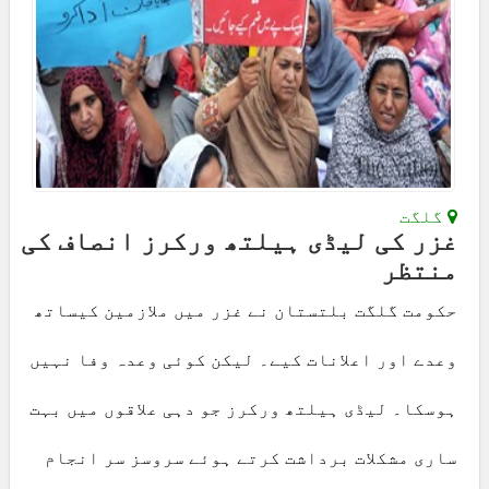
گلگت
غزر کی لیڈی ہیلتھ ورکرز انصاف کی
منتظر
حکومت گلگت بلتستان نے غزر میں ملازمین کیساتھ
وعدے اور اعلانات کیے۔ لیکن کوئی وعدہ وفا نہیں
ہوسکا۔ لیڈی ہیلتھ ورکرز جو دہی علاقوں میں بہت
ساری مشکلات برداشت کرتے ہوئے سروسز سر انجام