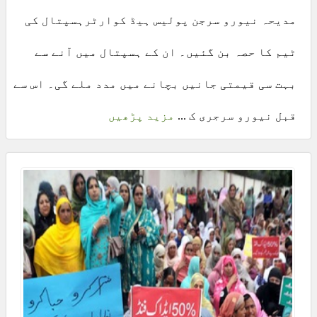
مدیحہ نیورو سرجن پولیس ہیڈ کوارٹرہسپتال کی
ٹیم کا حصہ بن گئیں۔ ان کے ہسپتال میں آنے سے
بہت سی قیمتی جانیں بچانے میں مدد ملے گی۔ اس سے
قبل نیورو سرجری ک ...
مزید پڑھیں