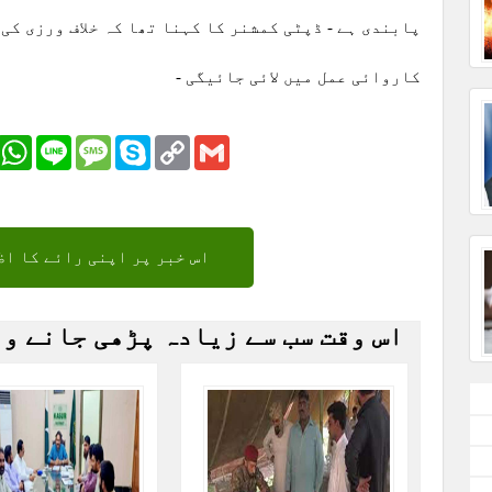
پابندی ہے - ڈپٹی کمشنر کا کہنا تھا کہ خلاف ورزی کی
کاروائی عمل میں لائی جائیگی -
r
Email
WhatsApp
Line
Message
Skype
Copy
Gmail
Link
اس خبر پر اپنی رائے کا اظ
اس وقت سب سے زیادہ پڑھی جانے و