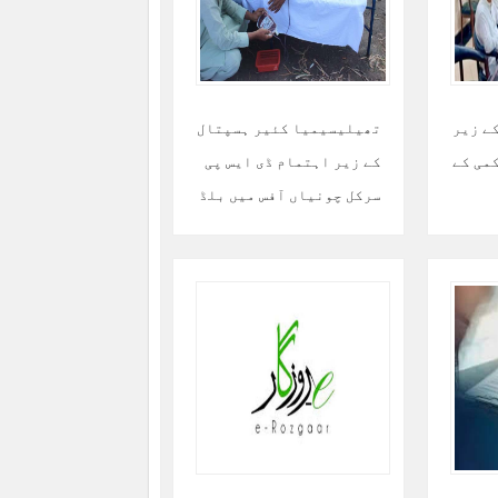
ے زیر
تھیلیسیمیا کئیر ہسپتال
می کے
کے زیر اہتمام ڈی ایس پی
سرکل چونیاں آفس میں بلڈ
ڈونیشن کا انعقاد