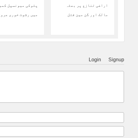
اراضی تنازع پر بھٹہ
پتوکی میونسپل کمی
مالک اور گن مین قتل
میں رشوت خوری عروج
Login
Signup