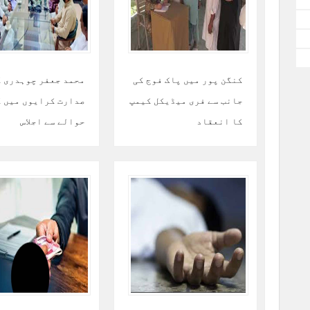
کنگن پور میں پاک فوج کی
محمد جعفر چوہدری ک
جانب سے فری میڈیکل کیمپ
صدارت کرایوں میں ک
کا انعقاد
حوالے سے اجلاس