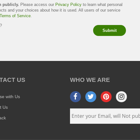
h publicly.
Please access our
Privacy Policy
to learn what personal
ects and your choices about how it is used. All users of our service
Terms of Service
.
s?
Submit
TACT US
WHO WE ARE
ise with Us
t Us
ack