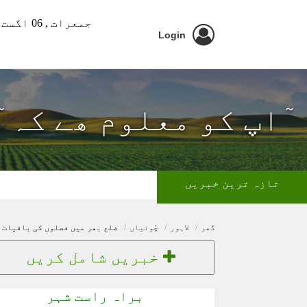
جمعرات ,
06 اگست 2026 ء
Login
ٓاپ کو معلوم ھے کہ 
تازہ ترین خبریں
گھر
لاہور
چُونياں
ضلع بھر میں فصلوں کی باقیات ج
خبریں شامل کریں
براہ راست شہر