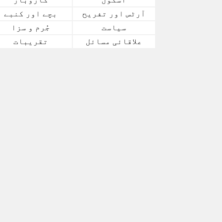
آرٹس اور تفریح
بچے اور کنبے
سیاست
جُرم و سزا
علاقائی مسائل
تقریبات