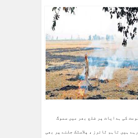
یے ہے - پنجاب حکومت کی ہدایات پر ضلع بھر میں سموگ
ہے ہیں تاہم ٹائرز ، پلاسٹک جلنے پر بھی