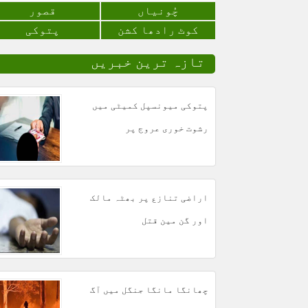
چُونياں
قصور
کوٹ رادھا کشن
پتوکی
تازہ ترین خبریں
پتوکی میونسپل کمیٹی میں
رشوت خوری عروج پر
اراضی تنازع پر بھٹہ مالک
اور گن مین قتل
چھانگا مانگا جنگل میں آگ