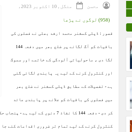
محسن
منگل , 10 اکتوبر 2023ء
(958) لوگوں نے پڑھا
قصور : ڈپٹی کمشنر محمد ارشد بھٹی نے فصلوں کی
باقیات کو آگ لگانے پر ضلع بھر میں دفعہ 144
لگا دی ، ماحولیاتی آلودگی کے خاتمے اور سموگ
اور کنٹرول کرنے کے لیے یہ پابندی لگائی گئی
ہے - تفصیلات کے مطابق ڈپٹی کمشنر نے ضلع بھر
میں فصلوں کی باقیات کو جلانے پر پابندی عائد
کر دی - دفعہ 144 کا نفاذ 7 دنوں کے ل
کنٹرول کرنے کے لیے تمام تر ضروری اقدامات کئے جا ر