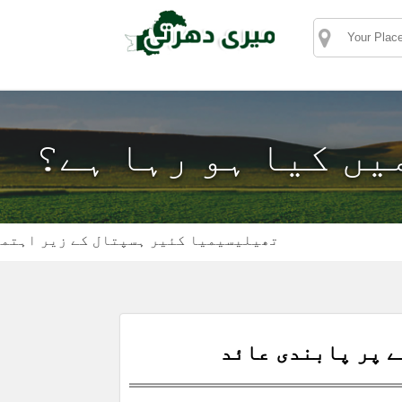
میں کیا ہو رہا ہے؟
تھیلیسیمیا کئیر ہسپتال کے زیر اہتمام ڈی ا
ے پر پابندی عائد