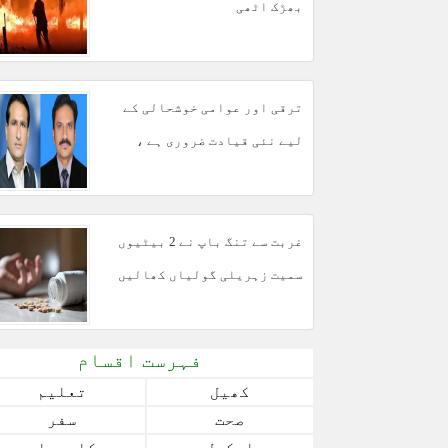
بھڑک اٹھی
ترقی اور عوامی خوشحالی کے
لیے نئی قیادت ضروری ہے ،
مبشر مجید
غربت سے تنگ باپ نے 2 بیٹیوں
سمیت زہریلی گولیاں کھالیں
فہرست اقسام
کھیل
تعلیم
صحت
سفر
اسکول
کاروبار