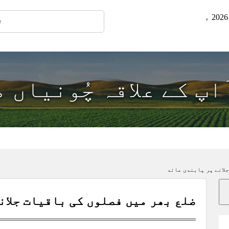
ٓاپ کے علاقہ چُونياں 
لانے پر پابندی عائد
ضلع بھر میں فصلوں کی باقیات جلان