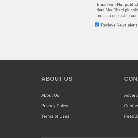
Email will Not publis
data MeriDharti.pk coll
are also subject to our
Recieve News alert
ABOUT US
CON
About Us
Advert
Privacy Policy
Contac
Terms of Uses
FeedB